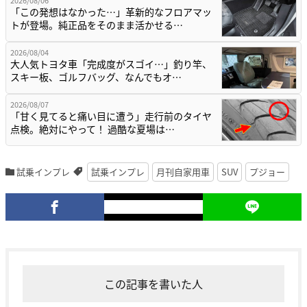
2026/08/06
「この発想はなかった…」革新的なフロアマッ
トが登場。純正品をそのまま活かせる…
2026/08/04
大人気トヨタ車「完成度がスゴイ…」釣り竿、
スキー板、ゴルフバッグ、なんでもオ…
2026/08/07
「甘く見てると痛い目に遭う」走行前のタイヤ
点検。絶対にやって！ 過酷な夏場は…
試乗インプレ
試乗インプレ
月刊自家用車
SUV
プジョー
この記事を書いた人