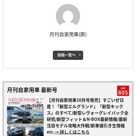
月刊自家用車(原)
投稿一覧へ
月刊自家用車 最新号
vol.
805
【月刊自家用車10月号発売】すごいぜ日
産！「新型エルグランド」「新型キック
ス」のすべて/新型レヴォーグレイバック全
研究/新型フィット＆N-BOX最新情報/最新
注目モデル攻略大作戦/新車値引き生情報
etc.
→ 詳しくはこちら