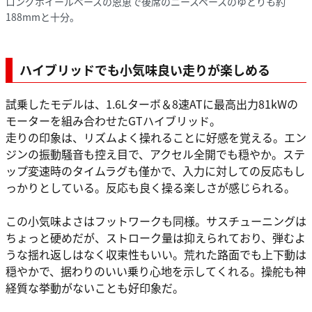
ロングホイールベースの恩恵で後席のニースペースのゆとりも約
188mmと十分。
ハイブリッドでも小気味良い走りが楽しめる
試乗したモデルは、1.6Lターボ＆8速ATに最高出力81kWの
モーターを組み合わせたGTハイブリッド。
走りの印象は、リズムよく操れることに好感を覚える。エン
ジンの振動騒音も控え目で、アクセル全開でも穏やか。ステ
ップ変速時のタイムラグも僅かで、入力に対しての反応もし
っかりとしている。反応も良く操る楽しさが感じられる。
この小気味よさはフットワークも同様。サスチューニングは
ちょっと硬めだが、ストローク量は抑えられており、弾むよ
うな揺れ返しはなく収束性もいい。荒れた路面でも上下動は
穏やかで、据わりのいい乗り心地を示してくれる。操舵も神
経質な挙動がないことも好印象だ。