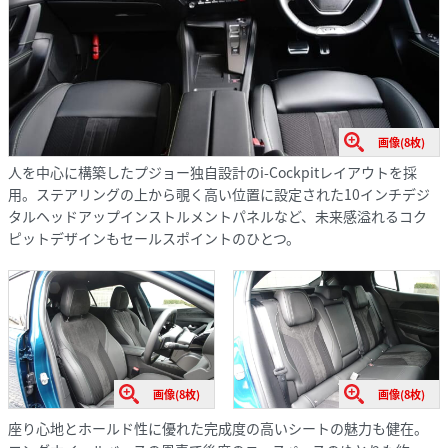
画像(8枚)
人を中心に構築したプジョー独自設計のi-Cockpitレイアウトを採
用。ステアリングの上から覗く高い位置に設定された10インチデジ
タルヘッドアップインストルメントパネルなど、未来感溢れるコク
ピットデザインもセールスポイントのひとつ。
画像(8枚)
画像(8枚)
座り心地とホールド性に優れた完成度の高いシートの魅力も健在。