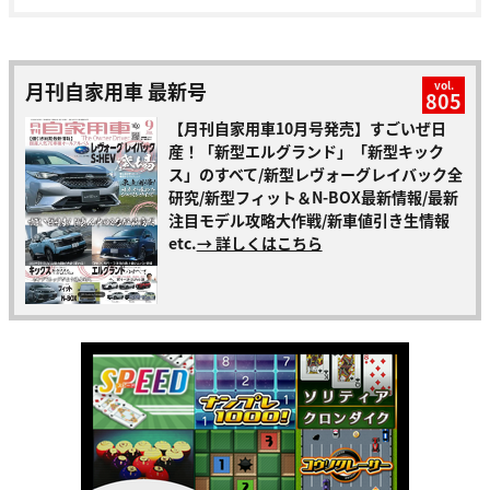
月刊自家用車 最新号
vol.
805
【月刊自家用車10月号発売】すごいぜ日
産！「新型エルグランド」「新型キック
ス」のすべて/新型レヴォーグレイバック全
研究/新型フィット＆N-BOX最新情報/最新
注目モデル攻略大作戦/新車値引き生情報
etc.
→ 詳しくはこちら