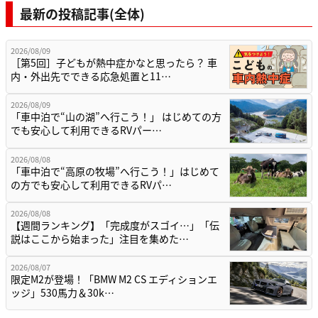
最新の投稿記事(全体)
2026/08/09
［第5回］子どもが熱中症かなと思ったら？ 車
内・外出先でできる応急処置と11…
2026/08/09
「車中泊で“山の湖”へ行こう！」 はじめての方
でも安心して利用できるRVパー…
2026/08/08
「車中泊で“高原の牧場”へ行こう！」はじめて
の方でも安心して利用できるRVパ…
2026/08/08
【週間ランキング】「完成度がスゴイ…」「伝
説はここから始まった」注目を集めた…
2026/08/07
限定M2が登場！「BMW M2 CS エディションエ
ッジ」530馬力＆30k…