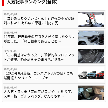
人気記事ランキング(全体)
2026/08/04
「コレめっちゃいいじゃん！」運転の不安が解
消された！ あらゆる車種に対応。死…
2026/08/07
64年前、軽自動車の常識を大きく覆したクルマ
があった。「軽自動車であることを…
2026/08/06
「この発想はなかった…」革新的なフロアマッ
トが登場。純正品をそのまま活かせる…
2026/08/07
【2026年8月最新】コンパクトSUVの値引き相
場情報！ ヤリスクロス・ヴェ…
2026/08/04
大人気トヨタ車「完成度がスゴイ…」釣り竿、
スキー板、ゴルフバッグ、なんでもオ…