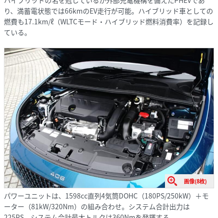
ハイブリッドの名を冠しているが外部充電機構を備えたPHEVであ
り、満蓄電状態では66kmのEV走行が可能。ハイブリッド車としての
燃費も17.1km/ℓ（WLTCモード・ハイブリッド燃料消費率）を記録し
ている。
画像(8枚)
パワーユニットは、1598cc直列4気筒DOHC（180PS/250kW）＋モ
ーター（81kW/320Nm）の組み合わせ。システム合計出力は
225PS、システム合計最大トルクは360Nmを発揮する。