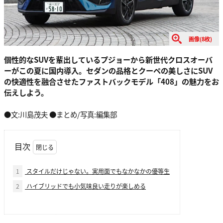
画像(8枚)
個性的なSUVを輩出しているプジョーから新世代クロスオーバ
ーがこの夏に国内導入。セダンの品格とクーペの美しさにSUV
の快適性を融合させたファストバックモデル「408」の魅力をお
伝えしよう。
●文:川島茂夫 ●まとめ/写真:編集部
目次
1
スタイルだけじゃない。実用面でもなかなかの優等生
2
ハイブリッドでも小気味良い走りが楽しめる