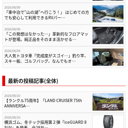
2026/08/09
「車中泊で“山の湖”へ行こう！」 はじめての方
でも安心して利用できるRVパー…
2026/08/06
「この発想はなかった…」革新的なフロアマッ
トが登場。純正品をそのまま活かせる…
2026/08/04
大人気トヨタ車「完成度がスゴイ…」釣り竿、
スキー板、ゴルフバッグ、なんでもオ…
最新の投稿記事(全体)
2026/08/10
【ランクル75周年】「LAND CRUISER 75th
ANNIVERSA…
2026/08/10
横浜ゴム、冬テック採用第２弾「iceGUARD 8
SUV」を発表 全28サ…