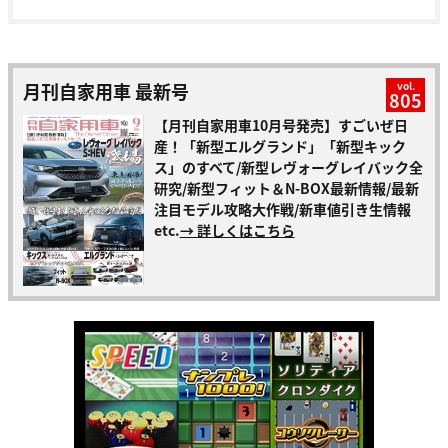
月刊自家用車 最新号
vol.
805
【月刊自家用車10月号発売】すごいぜ日
産！「新型エルグランド」「新型キック
ス」のすべて/新型レヴォーグレイバック全
研究/新型フィット＆N-BOX最新情報/最新
注目モデル攻略大作戦/新車値引き生情報
etc.
→ 詳しくはこちら