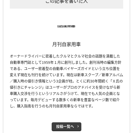
この記事を書いた人
月刊自家用車
オーナードライバーに密着したクルマとクルマ社会の話題を満載した
自動車専門誌として1959年１月に創刊しました。創刊当時の編集方針
である、ユーザー密着型の自動車バイヤーズガイドという立ち位置を
変えず現在も刊行を続けています。現在は新車スクープ／新車アルバム
／購入時の値引き情報という3企画が柱。とくに約30年間続く「Ｘ氏の
値引きにチャレンジ」はユーザーがプロのアドバイスを受けながら新
車購入交渉を行うというリアルさがうけて、現在でも人気の企画とな
っています。毎月デビューする数多くの新車を豊富なページ数で紹介
し、購入指南を行うのも月刊自家用車ならではです。
投稿一覧へ