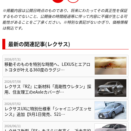
※掲載内容は公開日時点のものであり、将来にわたってその真正性を保証
するものでないこと、公開後の時間経過等に伴って内容に不備が生じる可
能性があることをご了承ください。※特別な表記がないかぎり、価格情報
は税込です。
最新の関連記事(レクサス)
2026/07/31
移動そのものを特別な時間へ、LEXUSとエアロ
トヨタが叶える360度のラグジ…
2026/07/08
レクサス『RZ』に新材料「高剛性ウレタン」採
用、住友理工のeAxleカバーが…
2026/07/02
レクサスUXに特別仕様車「シャイニングエッセ
ンス」追加【9月1日発売、521…
2026/06/11
レクサス新型「ES」をさらに気高く、近未来的