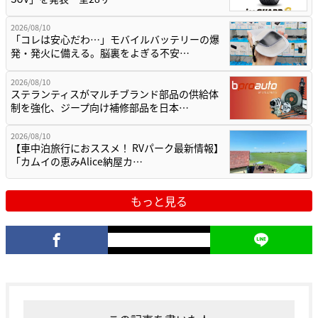
2026/08/10
「コレは安心だわ…」モバイルバッテリーの爆
発・発火に備える。脳裏をよぎる不安…
2026/08/10
ステランティスがマルチブランド部品の供給体
制を強化、ジープ向け補修部品を日本…
2026/08/10
【車中泊旅行におススメ！ RVパーク最新情報】
「カムイの恵みAlice納屋カ…
もっと見る