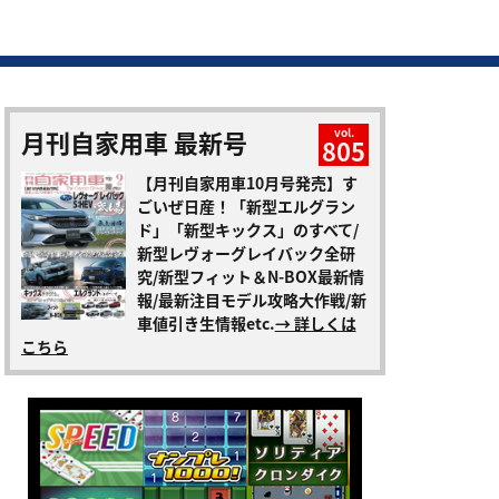
月刊自家用車 最新号
vol.
805
【月刊自家用車10月号発売】す
ごいぜ日産！「新型エルグラン
ド」「新型キックス」のすべて/
新型レヴォーグレイバック全研
究/新型フィット＆N-BOX最新情
報/最新注目モデル攻略大作戦/新
車値引き生情報etc.
→ 詳しくは
こちら