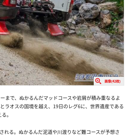
画像(42枚)
ニーまで、ぬかるんだマッドコースや岩屑が積み重なるよ
イとラオスの国境を越え、19日のレグ6に、世界遺産である
える。
催される。ぬかるんだ泥道や川渡りなど難コースが予想さ