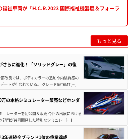
車両が「H.C.R.2023 国際福祉機器展＆フォーラ
もっと見る
りがさらに進化！「ソリッドグレー」の復
一部改良では、ボディカラーの追加や内装質感の
トが行われている。 グレード6AT6MT[…]
300万の本格シミュレーター販売などホンダ
シミュレーターを初公開＆販売 今回の出展における
ツ部門が共同開発した特別なシミュレー[…]
Sで3年連続全ブランド1位の偉業達成