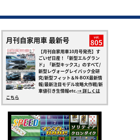
月刊自家用車 最新号
vol.
805
【月刊自家用車10月号発売】す
ごいぜ日産！「新型エルグラン
ド」「新型キックス」のすべて/
新型レヴォーグレイバック全研
究/新型フィット＆N-BOX最新情
報/最新注目モデル攻略大作戦/新
車値引き生情報etc.
→ 詳しくは
こちら