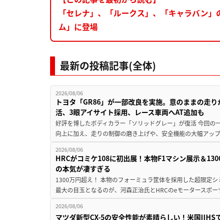
「セレナ」、「ルークス」、「キャラバン」の福祉
ム」に登場
最新の投稿記事(全体)
2026/08/06
トヨタ「GR86」が一部改良を実施。意のままの走
活、3眼アイサイト採用、レース車両へAT追加も
好評を博したボディカラー「ソリッドグレー」が復活 今回の
向上に加え、走りの制御の磨き上げや、安全機能の大幅アップデー
2026/08/06
HRCがコミケ108に初出展！本物F1マシン展示＆1
の本気が凄すぎる
1300万円超え！ 本物のフォーミュラ筐体を採用した超限定
最大の目玉となるのが、河森正治氏とHRCのeモータースポー
2026/08/06
マツダ新型CX-5の安全性能が素晴らしい！米国IIH