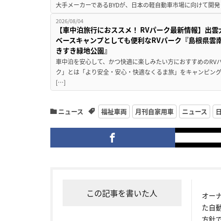
大手メーカーであるBYDが、日本の軽自動車市場に向けて開発し
2026/08/04
【車中泊旅行におススメ！ RVパーク最新情報】出
ベースキャンプとしても便利なRVパーク『島根県雲南
きすき緑地公園』
車中泊を安心して、かつ快適に楽しみたい方におすすめのRVパ
ク」とは「より安全・安心・快適なくるま旅」をキャンピン
[…]
ニュース
福祉車両
月刊自家用車
ニュース
この記事を書いた人
オー
た自
方針