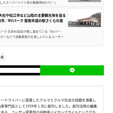
たスーパーハイト系の軽乗用BEVで[…]
雲大社や松江市など山陰の主要観光地を巡る
市／RVパーク 雲南市道の駅さくらの里
ーク 日本RV協会が推し進めている「RVパー
グカーなどで自動車旅行を楽しんでいるユーザー
日産
ナードライバーに密着したクルマとクルマ社会の話題を満載し
動車専門誌として1959年１月に創刊しました。創刊当時の編集
である、ユーザー密着型の自動車バイヤーズガイドという立ち