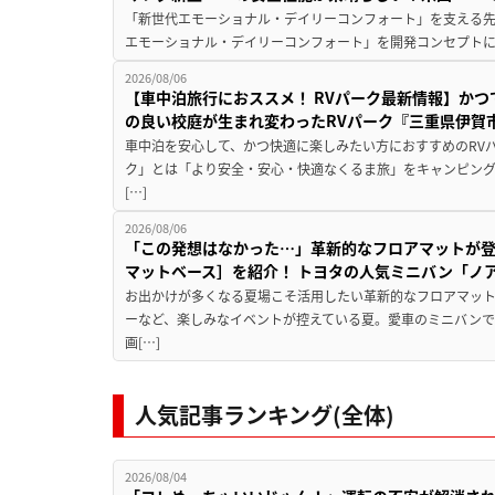
「新世代エモーショナル・デイリーコンフォート」を支える先進安
エモーショナル・デイリーコンフォート」を開発コンセプトに
2026/08/06
【車中泊旅行におススメ！ RVパーク最新情報】か
の良い校庭が生まれ変わったRVパーク『三重県伊賀市
車中泊を安心して、かつ快適に楽しみたい方におすすめのRVパ
ク」とは「より安全・安心・快適なくるま旅」をキャンピン
[…]
2026/08/06
「この発想はなかった…」革新的なフロアマットが
マットベース］を紹介！ トヨタの人気ミニバン「ノ
お出かけが多くなる夏場こそ活用したい革新的なフロアマット
ーなど、楽しみなイベントが控えている夏。愛車のミニバン
画[…]
人気記事ランキング(全体)
2026/08/04