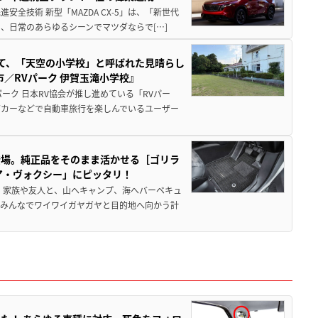
全技術 新型「MAZDA CX-5」は、「新世代
、日常のあらゆるシーンでマツダならで[…]
つて、「天空の小学校」と呼ばれた見晴らし
／RVパーク 伊賀玉滝小学校』
ーク 日本RV協会が推し進めている「RVパー
グカーなどで自動車旅行を楽しんでいるユーザー
登場。純正品をそのまま活かせる［ゴリラ
ア・ヴォクシー」にピッタリ！
 家族や友人と、山へキャンプ、海へバーベキュ
でみんなでワイワイガヤガヤと目的地へ向かう計