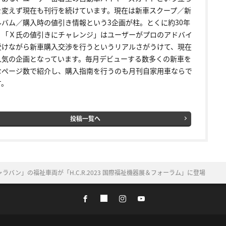
を変えず現在も刊行を続けています。現在は新車スクープ／新
ルバム／購入時の値引き情報という3企画が柱。とくに約30年
く「Ｘ氏の値引きにチャレンジ」はユーザーがプロのアドバイ
受けながら新車購入交渉を行うというリアルさがうけて、現在
人気の企画となっています。毎月デビューする数多くの新車を
なページ数で紹介し、購入指南を行うのも月刊自家用車ならで
す。
投稿一覧へ
バン」の福祉車両が「H.C.R.2023 国際福祉機器展＆フォーラム」に登場