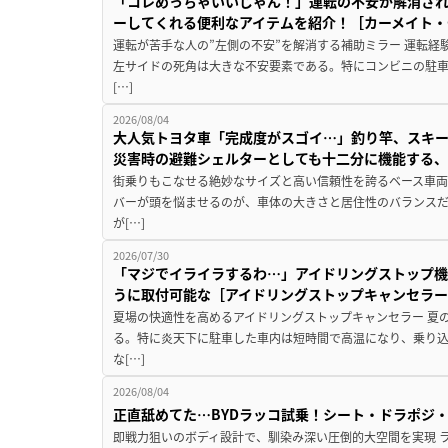
「コレめっちゃいいじゃん！」運転の不安が解消され
ーしてくれる便利なアイテムを紹介！［カーメイト・CZ
運転が苦手な人の”左側の不安”を解消する補助ミラー 運転経
左サイドの死角は大きな不安要素である。特にコンビニの駐
[…]
2026/08/04
大人気トヨタ車「完成度がスゴイ…」釣り竿、スキー
災害時の避難シェルターとしても十二分に機能する
街乗りもこなせる絶妙なサイズと高い信頼性を誇るベース車両
バーが頭を悩ませるのが、車体の大きさと居住性のバランス
が[…]
2026/07/30
「マジでイライラするわ…」アイドリングストップ機
うに取付可能な［アイドリングストップキャンセラ
夏場の快適性を高めるアイドリングストップキャンセラー 夏
る。特に炎天下に駐車した車内は短時間で高温になり、乗り
な[…]
2026/08/04
正直舐めてた…BYDラッコ試乗！シート・ドラポジ
即戦力狙いのボディ設計で、馴染み深い圧倒的大空間を実現 ラ