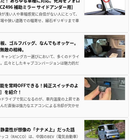
た！ あらゆる車種に対応。死角をフォロ
496 補助ミラー サイドアンダー用］
験が浅い人や車幅感覚に自信がない人にとって、
車場や狭い道路での幅寄せ、縁石ギリギリまで車
板、ゴルフバッグ、なんでもオッケー。
、無敵の相棒。
 キャンピングカー選びにおいて、多くのドライ
だ。広々としたキャブコンバージョンは魅力的だ
能を常時OFFできる！純正スイッチのよ
ー］を紹介！
のドライブで気になるのが、車内温度の上昇であ
込んだ直後は強力なエアコンによる冷却が欠かせ
・静粛性が想像の「ナナメ上」だった話
ッコ（RACCO）は、中国のBEV（電気自動車）