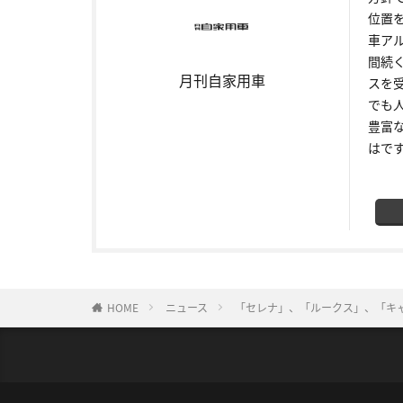
位置
車ア
間続
月刊自家用車
スを
でも
豊富
はで
HOME
ニュース
「セレナ」、「ルークス」、「キャラ