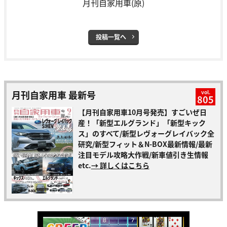
月刊自家用車(原)
投稿一覧へ
月刊自家用車 最新号
vol.
805
【月刊自家用車10月号発売】すごいぜ日
産！「新型エルグランド」「新型キック
ス」のすべて/新型レヴォーグレイバック全
研究/新型フィット＆N-BOX最新情報/最新
注目モデル攻略大作戦/新車値引き生情報
etc.
→ 詳しくはこちら