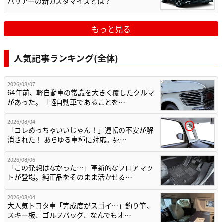
ハリアーの新カスタマイズとは？
もっと見る
人気記事ランキング(全体)
2026/08/07
64年前、軽自動車の常識を大きく覆したクルマ
があった。「軽自動車であることを…
2026/08/04
「コレめっちゃいいじゃん！」運転の不安が解
消された！ あらゆる車種に対応。死…
2026/08/06
「この発想はなかった…」革新的なフロアマッ
トが登場。純正品をそのまま活かせる…
2026/08/04
大人気トヨタ車「完成度がスゴイ…」釣り竿、
スキー板、ゴルフバッグ、なんでもオ…