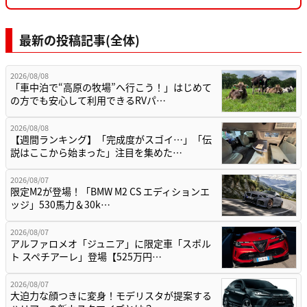
最新の投稿記事(全体)
2026/08/08
「車中泊で“高原の牧場”へ行こう！」はじめて
の方でも安心して利用できるRVパ…
2026/08/08
【週間ランキング】「完成度がスゴイ…」「伝
説はここから始まった」注目を集めた…
2026/08/07
限定M2が登場！「BMW M2 CS エディションエ
ッジ」530馬力＆30k…
2026/08/07
アルファロメオ「ジュニア」に限定車「スポル
ト スペチアーレ」登場【525万円…
2026/08/07
大迫力な顔つきに変身！モデリスタが提案する