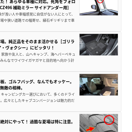
た！ あらゆる車種に対応。死角をフォロ
496 補助ミラー サイドアンダー用］
験が浅い人や車幅感覚に自信がない人にとって、
車場や狭い道路での幅寄せ、縁石ギリギリまで車
登場。純正品をそのまま活かせる［ゴリラ
ア・ヴォクシー」にピッタリ！
 家族や友人と、山へキャンプ、海へバーベキュ
でみんなでワイワイガヤガヤと目的地へ向かう計
板、ゴルフバッグ、なんでもオッケー。
、無敵の相棒。
 キャンピングカー選びにおいて、多くのドライ
だ。広々としたキャブコンバージョンは魅力的だ
絶対にやって！ 過酷な夏場は特に注意。