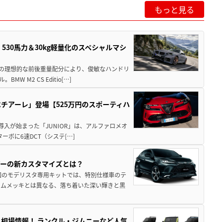
もっと見る
」530馬力＆30kg軽量化のスペシャルマシ
50の理想的な前後重量配分により、俊敏なハンドリ
M2 CS Editio[…]
チアーレ」登場【525万円のスポーティハ
導入が始まった「JUNIOR」は、アルファロメオ
ターボに6速DCT（システ[…]
アーの新カスタマイズとは？
回のモデリスタ専用キットでは、特別仕様車のテ
ームメッキとは異なる、落ち着いた深い輝きと黒
引き相場情報！ ランクル・ジムニーなど人気