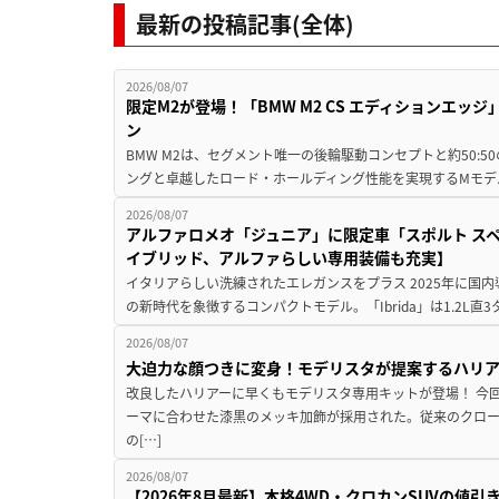
最新の投稿記事(全体)
2026/08/07
限定M2が登場！「BMW M2 CS エディションエッジ
ン
BMW M2は、セグメント唯一の後輪駆動コンセプトと約50:
ングと卓越したロード・ホールディング性能を実現するMモデル。BMW 
2026/08/07
アルファロメオ「ジュニア」に限定車「スポルト スペ
イブリッド、アルファらしい専用装備も充実】
イタリアらしい洗練されたエレガンスをプラス 2025年に国内
の新時代を象徴するコンパクトモデル。「Ibrida」は1.2L直3
2026/08/07
大迫力な顔つきに変身！モデリスタが提案するハリ
改良したハリアーに早くもモデリスタ専用キットが登場！ 今
ーマに合わせた漆黒のメッキ加飾が採用された。従来のクロ
の[…]
2026/08/07
【2026年8月最新】本格4WD・クロカンSUVの値