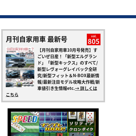
月刊自家用車 最新号
vol.
805
【月刊自家用車10月号発売】す
ごいぜ日産！「新型エルグラン
ド」「新型キックス」のすべて/
新型レヴォーグレイバック全研
究/新型フィット＆N-BOX最新情
報/最新注目モデル攻略大作戦/新
車値引き生情報etc.
→ 詳しくは
こちら