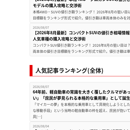
モデルの購入攻略と交渉術
本格4WD・SUVの値引き額ランキング！ 2026年8月の狙い目
目標額をランキング形式で紹介。値引き額は車両本体のみを対
2026/08/07
【2026年8月最新】コンパクトSUVの値引き相場情報
人気車種の購入攻略と交渉術
コンパクトSUV値引き額ランキング！ 2026年8月の狙い目は？
両本体の値引き目標額をランキング形式で紹介。値引き額は車
人気記事ランキング(全体)
2026/08/07
64年前、軽自動車の常識を大きく覆したクルマがあ
い」「庶民が夢見られる本格的な乗用車」として誕
「マイカーの夢」を本格的な乗用車として具現化しようとした
な移動手段」という当時の軽自動車の枠を超え、庶民が抱い
具[…]
2026/08/04