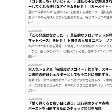
「コレめっちゃいいじゃん！」運転の不安が解消され
ーしてくれる便利なアイテムを紹介！［カーメイト・CZ
運転が苦手な人の”左側の不安”を解消する補助ミラー 運転経
左サイドの死角は大きな不安要素である。特にコンビニの駐
[…]
2026/08/06
「この発想はなかった…」革新的なフロアマットが
マットベース］を紹介！ トヨタの人気ミニバン「ノ
お出かけが多くなる夏場こそ活用したい革新的なフロアマット
ーなど、楽しみなイベントが控えている夏。愛車のミニバン
画[…]
2026/08/04
大人気トヨタ車「完成度がスゴイ…」釣り竿、スキー
災害時の避難シェルターとしても十二分に機能する
街乗りもこなせる絶妙なサイズと高い信頼性を誇るベース車両
バーが頭を悩ませるのが、車体の大きさと居住性のバランス
が[…]
2026/08/07
「甘く見てると痛い目に遭う」走行前のタイヤ点検。
バーストを回避するためのチェック項目を解説