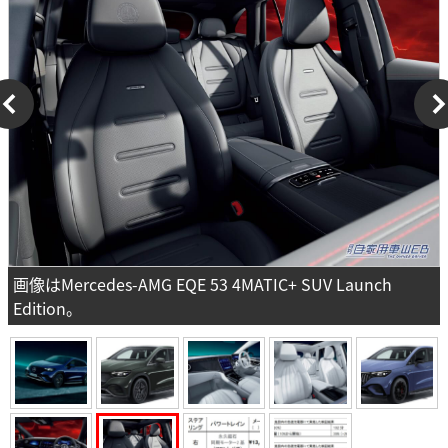
画像はMercedes-AMG EQE 53 4MATIC+ SUV Launch
Edition。