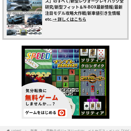
ス」のすべて/新型レヴォーグレイバック全
研究/新型フィット＆N-BOX最新情報/最新
注目モデル攻略大作戦/新車値引き生情報
etc.
→ 詳しくはこちら
HOME
新車
電動ラグジュアリーSUV、メルセデス・ベンツ「EQE 