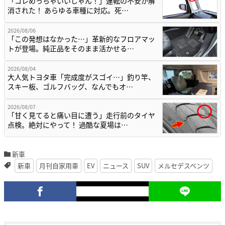
「コレめっちゃいいじゃん！」運転の不安が解
消された！ あらゆる車種に対応。死…
2026/08/06
「この発想はなかった…」革新的なフロアマッ
トが登場。純正品をそのまま活かせる…
2026/08/04
大人気トヨタ車「完成度がスゴイ…」釣り竿、
スキー板、ゴルフバッグ、なんでもオ…
2026/08/07
「甘く見てると痛い目に遭う」走行前のタイヤ
点検。絶対にやって！ 過酷な夏場は…
新車
新車
月刊自家用車
EV
ニュース
SUV
メルセデスベンツ