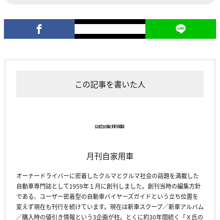
この記事を書いた人
月刊自家用車
オーナードライバーに密着したクルマとクルマ社会の話題を満載した
自動車専門誌として1959年１月に創刊しました。創刊当時の編集方針
である、ユーザー密着型の自動車バイヤーズガイドという立ち位置を
変えず現在も刊行を続けています。現在は新車スクープ／新車アルバム
／購入時の値引き情報という3企画が柱。とくに約30年間続く「Ｘ氏の