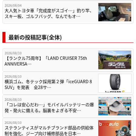
2026/08/04
大人気トヨタ車「完成度がスゴイ…」釣り竿、
スキー板、ゴルフバッグ、なんでもオ…
最新の投稿記事(全体)
2026/08/10
【ランクル75周年】「LAND CRUISER 75th
ANNIVERSA…
2026/08/10
横浜ゴム、冬テック採用第２弾「iceGUARD 8
SUV」を発表 全28サ…
2026/08/10
「コレは安心だわ…」モバイルバッテリーの爆
発・発火に備える。脳裏をよぎる不安…
2026/08/10
ステランティスがマルチブランド部品の供給体
制を強化、ジープ向け補修部品を日本…