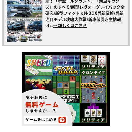
産！「新型エルグランド」「新型キック
ス」のすべて/新型レヴォーグレイバック全
研究/新型フィット＆N-BOX最新情報/最新
注目モデル攻略大作戦/新車値引き生情報
etc.
→ 詳しくはこちら