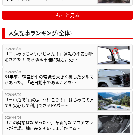
もっと見る
人気記事ランキング(全体)
2026/08/04
「コレめっちゃいいじゃん！」運転の不安が解
消された！ あらゆる車種に対応。死…
2026/08/07
64年前、軽自動車の常識を大きく覆したクルマ
があった。「軽自動車であることを…
2026/08/09
「車中泊で“山の湖”へ行こう！」 はじめての方
でも安心して利用できるRVパー…
2026/08/06
「この発想はなかった…」革新的なフロアマッ
トが登場。純正品をそのまま活かせる…