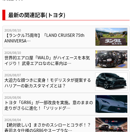
最新の関連記事(トヨタ)
2026/08/10
【ランクル75周年】「LAND CRUISER 75th
ANNIVERSA…
2026/08/10
世界的エアロ屋「WALD」がハイエースを本気
イジり！ 武骨エアロなのに車内は…
2026/08/07
大迫力な顔つきに変身！モデリスタが提案する
ハリアーの新カスタマイズとは？
2026/08/06
トヨタ「GR86」が一部改良を実施。意のままの
走りがさらに進化！「ソリッドグ…
2026/08/04
【絶対欲しい】まさかのスシローとコラボ！？
寿司ネタ仕様のGR86やスープラな…