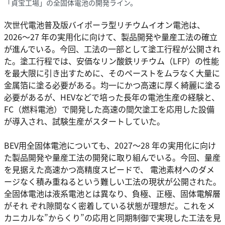
「貞宝工場」の全固体電池の開発ライン。
次世代電池普及版バイポーラ型リチウムイオン電池は、
2026〜27 年の実用化に向けて、製品開発や量産工法の確立
が進んでいる。今回、工法の一部として塗工行程が公開され
た。塗工行程では、安価なリン酸鉄リチウム（LFP）の性能
を最大限に引き出すために、そのペーストをムラなく大量に
金属箔に塗る必要がある。均一にかつ高速に厚く綺麗に塗る
必要があるが、HEVなどで培った長年の電池生産の経験と、
FC（燃料電池）で開発した高速の間欠塗工を応用した設備
が導入され、試験生産がスタートしていた。
BEV用全固体電池についても、2027〜28 年の実用化に向け
た製品開発や量産工法の開発に取り組んでいる。今回、量産
を見据えた高速かつ高精度スピードで、 電池素材へのダメ
ージなく積み重ねるという難しい工法の現状が公開された。
全固体電池は液系電池とは異なり、負極、正極、固体電解層
がそれ ぞれ隙間なく密着している状態が理想だ。これをメ
カニカルな”からくり”の応用と同期制御で実現した工法を見