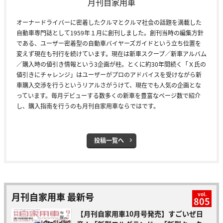
月刊自家用車
オーナードライバーに密着したクルマとクルマ社会の話題を満載した
自動車専門誌として1959年１月に創刊しました。創刊当時の編集方針
である、ユーザー密着型の自動車バイヤーズガイドという立ち位置を
変えず現在も刊行を続けています。現在は新車スクープ／新車アルバム
／購入時の値引き情報という3企画が柱。とくに約30年間続く「Ｘ氏の
値引きにチャレンジ」はユーザーがプロのアドバイスを受けながら新
車購入交渉を行うというリアルさがうけて、現在でも人気の企画とな
っています。毎月デビューする数多くの新車を豊富なページ数で紹介
し、購入指南を行うのも月刊自家用車ならではです。
投稿一覧へ
月刊自家用車 最新号
vol.
805
【月刊自家用車10月号発売】すごいぜ日