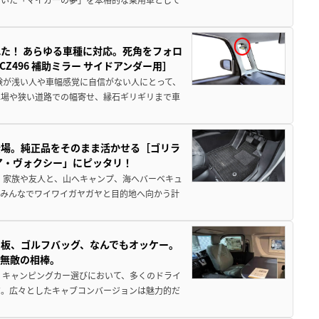
た！ あらゆる車種に対応。死角をフォロ
496 補助ミラー サイドアンダー用］
験が浅い人や車幅感覚に自信がない人にとって、
車場や狭い道路での幅寄せ、縁石ギリギリまで車
登場。純正品をそのまま活かせる［ゴリラ
ア・ヴォクシー」にピッタリ！
 家族や友人と、山へキャンプ、海へバーベキュ
でみんなでワイワイガヤガヤと目的地へ向かう計
板、ゴルフバッグ、なんでもオッケー。
、無敵の相棒。
 キャンピングカー選びにおいて、多くのドライ
だ。広々としたキャブコンバージョンは魅力的だ