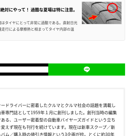
絶対にやって！ 過酷な夏場は特に注意。
境はタイヤにとって非常に過酷である。直射日光
高速走行による摩擦熱と相まってタイヤ内部の温
ナードライバーに密着したクルマとクルマ社会の話題を満載し
動車専門誌として1959年１月に創刊しました。創刊当時の編集
である、ユーザー密着型の自動車バイヤーズガイドという立ち
を変えず現在も刊行を続けています。現在は新車スクープ／新
ルバム／購入時の値引き情報という3企画が柱。とくに約30年