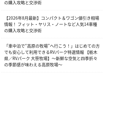
の購入攻略と交渉術
【2026年8月最新】コンパクト＆ワゴン値引き相場
情報！ フィット・ヤリス・ノートなど人気14車種
の購入攻略と交渉術
「車中泊で“高原の牧場”へ行こう！」はじめての方
でも安心して利用できるRVパーク特選情報 【栃木
県／RVパーク 大笹牧場】～新鮮な空気と四季折々
の季節感が味わえる高原牧場～