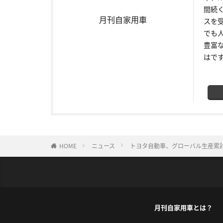
間続
月刊自家用車
スを
でも
豊富
はで
HOME
ニュース
トヨタ自動車、グローバル生産累計
月刊自家用車とは？