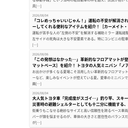
具[…]
2026/08/04
「コレめっちゃいいじゃん！」運転の不安が解消され
ーしてくれる便利なアイテムを紹介！［カーメイト・CZ
運転が苦手な人の”左側の不安”を解消する補助ミラー 運転経
左サイドの死角は大きな不安要素である。特にコンビニの駐
[…]
2026/08/06
「この発想はなかった…」革新的なフロアマットが
マットベース］を紹介！ トヨタの人気ミニバン「ノ
お出かけが多くなる夏場こそ活用したい革新的なフロアマット
ーなど、楽しみなイベントが控えている夏。愛車のミニバン
画[…]
2026/08/04
大人気トヨタ車「完成度がスゴイ…」釣り竿、スキー
災害時の避難シェルターとしても十二分に機能する
街乗りもこなせる絶妙なサイズと高い信頼性を誇るベース車両
バーが頭を悩ませるのが、車体の大きさと居住性のバランス
が[…]