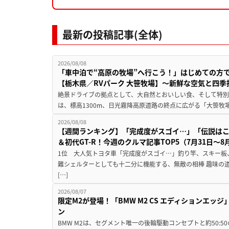
最新の投稿記事(全体)
2026/08/08
「車中泊で“高原の牧場”へ行こう！」はじめての方
【栃木県／RVパーク 大笹牧場】～新鮮な空気と四
絶景ドライブの拠点として、大自然とおいしい食、そして特別な
は、標高1300m、日光霧降高原道路の終点に広がる「大笹牧場
2026/08/08
【週間ランキング】「完成度がスゴイ…」「伝説は
＆初代GT-R！今週のクルマ記事TOP5（7月31日〜8
1位 大人気トヨタ車「完成度がスゴイ…」釣り竿、スキー板
難シェルターとしても十二分に機能する、無敵の相棒 趣味の
[…]
2026/08/07
限定M2が登場！「BMW M2 CS エディションエッジ
ン
BMW M2は、セグメント唯一の後輪駆動コンセプトと約50: