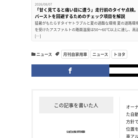
2026/08/07
「甘く見てると痛い目に遭う」走行前のタイヤ点検。
バーストを回避するためのチェック項目を解説
猛暑がもたらすタイヤトラブルと夏の過酷な環境 夏の道路環
を受けたアスファルトの路面温度は50〜60℃以上に達し、
[…]
ニュース
月刊自家用車
ニュース
トヨタ
この記事を書いた人
オー
た自
方針
位置
車ア