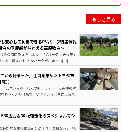
もっと見る
でも安心して利用できるRVパーク特選情報
季折々の季節感が味わえる高原牧場～
夜の時間を満喫しよう 「RVパーク 大笹牧場」
」内に併設されたRVパークだ。夏でも[…]
ここから始まった」注目を集めたトヨタ車
月6日）
、ゴルフバッグ、なんでもオッケー。災害時の避
道具をたっぷり積めて、いざというときには頼れ
」530馬力＆30kg軽量化のスペシャルマシ
50の理想的な前後重量配分により、俊敏なハンドリ