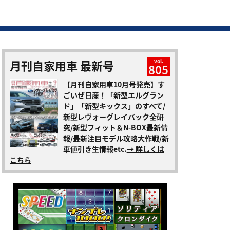
月刊自家用車 最新号
vol.
805
【月刊自家用車10月号発売】す
ごいぜ日産！「新型エルグラン
ド」「新型キックス」のすべて/
新型レヴォーグレイバック全研
究/新型フィット＆N-BOX最新情
報/最新注目モデル攻略大作戦/新
車値引き生情報etc.
→ 詳しくは
こちら