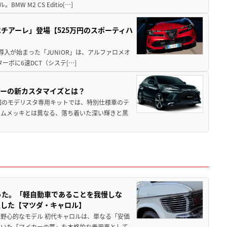
M2 CS Editio[…]
チアーレ」登場【525万円のスポーティハ
導入が始まった「JUNIOR」は、アルファロメオ
ターボに6速DCT（システ[…]
アーの新カスタマイズとは？
回のモデリスタ専用キットでは、特別仕様車のテ
ームメッキとは異なる、落ち着いた深い輝きと黒
った。「軽自動車であることを我慢しな
生した【マツダ・キャロル】
野心的なモデル 初代キャロルは、単なる「安価
ていた「マイカーの夢」を本格的な乗用車として