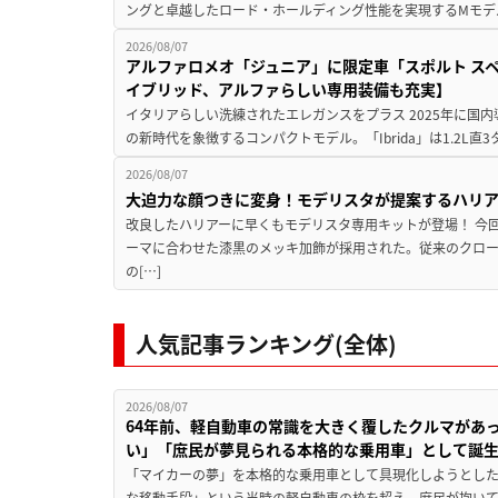
ングと卓越したロード・ホールディング性能を実現するMモデル。BMW 
2026/08/07
アルファロメオ「ジュニア」に限定車「スポルト スペ
イブリッド、アルファらしい専用装備も充実】
イタリアらしい洗練されたエレガンスをプラス 2025年に国内
の新時代を象徴するコンパクトモデル。「Ibrida」は1.2L直3
2026/08/07
大迫力な顔つきに変身！モデリスタが提案するハリ
改良したハリアーに早くもモデリスタ専用キットが登場！ 今
ーマに合わせた漆黒のメッキ加飾が採用された。従来のクロ
の[…]
人気記事ランキング(全体)
2026/08/07
64年前、軽自動車の常識を大きく覆したクルマがあ
い」「庶民が夢見られる本格的な乗用車」として誕
「マイカーの夢」を本格的な乗用車として具現化しようとした
な移動手段」という当時の軽自動車の枠を超え、庶民が抱い