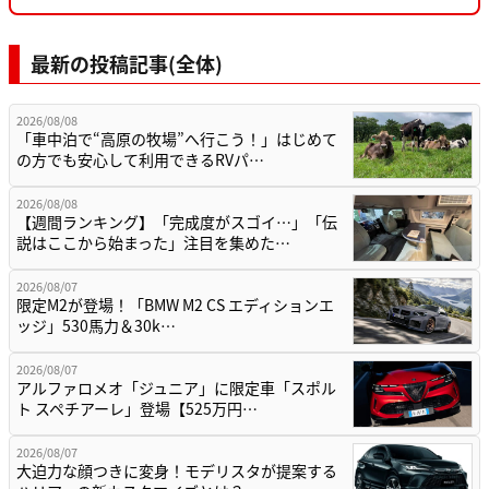
最新の投稿記事(全体)
2026/08/08
「車中泊で“高原の牧場”へ行こう！」はじめて
の方でも安心して利用できるRVパ…
2026/08/08
【週間ランキング】「完成度がスゴイ…」「伝
説はここから始まった」注目を集めた…
2026/08/07
限定M2が登場！「BMW M2 CS エディションエ
ッジ」530馬力＆30k…
2026/08/07
アルファロメオ「ジュニア」に限定車「スポル
ト スペチアーレ」登場【525万円…
2026/08/07
大迫力な顔つきに変身！モデリスタが提案する