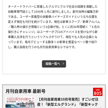
オーナードライバーに密着したクルマとクルマ社会の話題を満載した
自動車専門誌として1959年１月に創刊しました。創刊当時の編集方針
である、ユーザー密着型の自動車バイヤーズガイドという立ち位置を
変えず現在も刊行を続けています。現在は新車スクープ／新車アルバム
／購入時の値引き情報という3企画が柱。とくに約30年間続く「Ｘ氏の
値引きにチャレンジ」はユーザーがプロのアドバイスを受けながら新
車購入交渉を行うというリアルさがうけて、現在でも人気の企画とな
っています。毎月デビューする数多くの新車を豊富なページ数で紹介
し、購入指南を行うのも月刊自家用車ならではです。
投稿一覧へ
月刊自家用車 最新号
vol.
805
【月刊自家用車10月号発売】すごいぜ日
産！「新型エルグランド」「新型キック