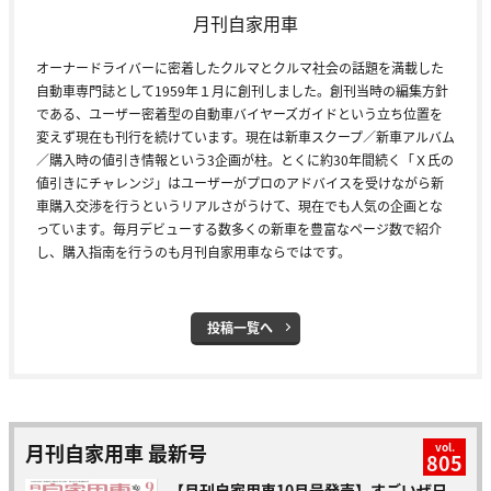
月刊自家用車
オーナードライバーに密着したクルマとクルマ社会の話題を満載した
自動車専門誌として1959年１月に創刊しました。創刊当時の編集方針
である、ユーザー密着型の自動車バイヤーズガイドという立ち位置を
変えず現在も刊行を続けています。現在は新車スクープ／新車アルバム
／購入時の値引き情報という3企画が柱。とくに約30年間続く「Ｘ氏の
値引きにチャレンジ」はユーザーがプロのアドバイスを受けながら新
車購入交渉を行うというリアルさがうけて、現在でも人気の企画とな
っています。毎月デビューする数多くの新車を豊富なページ数で紹介
し、購入指南を行うのも月刊自家用車ならではです。
投稿一覧へ
月刊自家用車 最新号
vol.
805
【月刊自家用車10月号発売】すごいぜ日