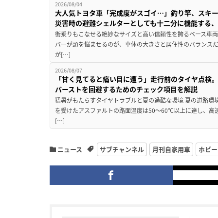
2026/08/04
大人気トヨタ車「完成度がスゴイ…」釣り竿、スキー
災害時の避難シェルターとしても十二分に機能する
街乗りもこなせる絶妙なサイズと高い信頼性を誇るベース車両
バーが頭を悩ませるのが、車体の大きさと居住性のバランス
が[…]
2026/08/07
「甘く見てると痛い目に遭う」走行前のタイヤ点検。
バーストを回避するためのチェック項目を解説
猛暑がもたらすタイヤトラブルと夏の過酷な環境 夏の道路環
を受けたアスファルトの路面温度は50〜60℃以上に達し、
[…]
ニュース
サブチャンネル
月刊自家用車
ホビー