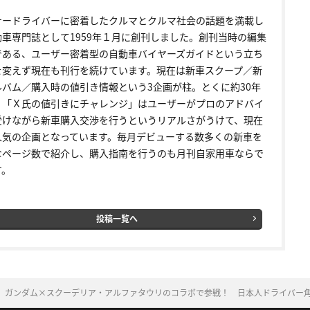
ナードライバーに密着したクルマとクルマ社会の話題を満載し
動車専門誌として1959年１月に創刊しました。創刊当時の編集
である、ユーザー密着型の自動車バイヤーズガイドという立ち
を変えず現在も刊行を続けています。現在は新車スクープ／新
ルバム／購入時の値引き情報という3企画が柱。とくに約30年
く「Ｘ氏の値引きにチャレンジ」はユーザーがプロのアドバイ
受けながら新車購入交渉を行うというリアルさがうけて、現在
人気の企画となっています。毎月デビューする数多くの新車を
なページ数で紹介し、購入指南を行うのも月刊自家用車ならで
す。
投稿一覧へ
！ ガンダム×スクーデリア・アルファタウリのコラボで参戦！ 日本人ドライバー角