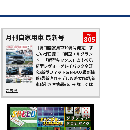
月刊自家用車 最新号
vol.
805
【月刊自家用車10月号発売】す
ごいぜ日産！「新型エルグラン
ド」「新型キックス」のすべて/
新型レヴォーグレイバック全研
究/新型フィット＆N-BOX最新情
報/最新注目モデル攻略大作戦/新
車値引き生情報etc.
→ 詳しくは
こちら