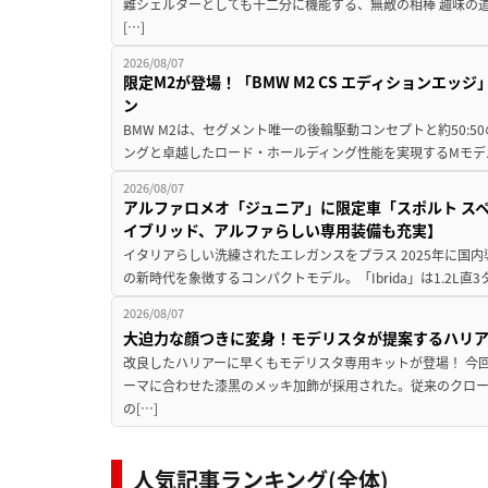
難シェルターとしても十二分に機能する、無敵の相棒 趣味の
[…]
2026/08/07
限定M2が登場！「BMW M2 CS エディションエッジ
ン
BMW M2は、セグメント唯一の後輪駆動コンセプトと約50:
ングと卓越したロード・ホールディング性能を実現するMモデル。BMW 
2026/08/07
アルファロメオ「ジュニア」に限定車「スポルト スペ
イブリッド、アルファらしい専用装備も充実】
イタリアらしい洗練されたエレガンスをプラス 2025年に国内
の新時代を象徴するコンパクトモデル。「Ibrida」は1.2L直3
2026/08/07
大迫力な顔つきに変身！モデリスタが提案するハリ
改良したハリアーに早くもモデリスタ専用キットが登場！ 今
ーマに合わせた漆黒のメッキ加飾が採用された。従来のクロ
の[…]
人気記事ランキング(全体)