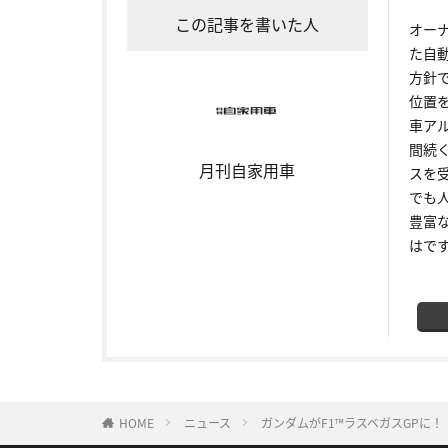
この記事を書いた人
オー
た自
方針
位置
車ア
間続
月刊自家用車
スを
でも
豊富
はで
HOME
ニュース
ガンダムがF1™ラスベガスGPに