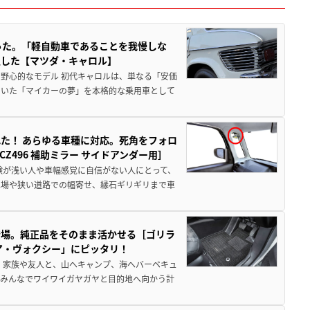
った。「軽自動車であることを我慢しな
生した【マツダ・キャロル】
野心的なモデル 初代キャロルは、単なる「安価
ていた「マイカーの夢」を本格的な乗用車として
た！ あらゆる車種に対応。死角をフォロ
496 補助ミラー サイドアンダー用］
験が浅い人や車幅感覚に自信がない人にとって、
車場や狭い道路での幅寄せ、縁石ギリギリまで車
登場。純正品をそのまま活かせる［ゴリラ
ア・ヴォクシー」にピッタリ！
 家族や友人と、山へキャンプ、海へバーベキュ
でみんなでワイワイガヤガヤと目的地へ向かう計