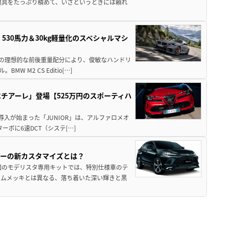
道具をたっぷり積めて、いざというときには頼れ
」530馬力＆30kg軽量化のスペシャルマシ
50の理想的な前後重量配分により、俊敏なハンドリ
M2 CS Editio[…]
チアーレ」登場【525万円のスポーティハ
導入が始まった「JUNIOR」は、アルファロメオ
ターボに6速DCT（システ[…]
アーの新カスタマイズとは？
回のモデリスタ専用キットでは、特別仕様車のテ
ームメッキとは異なる、落ち着いた深い輝きと黒