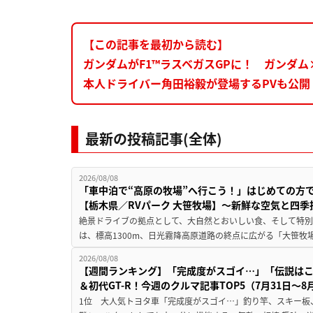
【この記事を最初から読む】
ガンダムがF1™ラスベガスGPに！ ガンダ
本人ドライバー角田裕毅が登場するPVも公開
最新の投稿記事(全体)
2026/08/08
「車中泊で“高原の牧場”へ行こう！」はじめての方
【栃木県／RVパーク 大笹牧場】～新鮮な空気と四
絶景ドライブの拠点として、大自然とおいしい食、そして特別な
は、標高1300m、日光霧降高原道路の終点に広がる「大笹牧場
2026/08/08
【週間ランキング】「完成度がスゴイ…」「伝説は
＆初代GT-R！今週のクルマ記事TOP5（7月31日〜8
1位 大人気トヨタ車「完成度がスゴイ…」釣り竿、スキー板