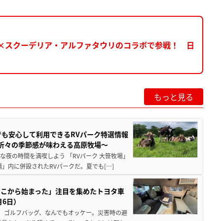
ム×スクーデリア・アルファタウリのコラボで参戦！ 日
もっと見る
でも安心して利用できるRVパーク特選情報
季折々の季節感が味わえる高原牧場～
夜の時間を満喫しよう 「RVパーク 大笹牧場」
」内に併設されたRVパークだ。夏でも[…]
ここから始まった」注目を集めたトヨタ車
月6日）
、ゴルフバッグ、なんでもオッケー。災害時の避