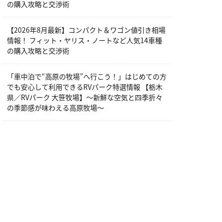
の購入攻略と交渉術
【2026年8月最新】コンパクト＆ワゴン値引き相場
情報！ フィット・ヤリス・ノートなど人気14車種
の購入攻略と交渉術
「車中泊で“高原の牧場”へ行こう！」はじめての方
でも安心して利用できるRVパーク特選情報 【栃木
県／RVパーク 大笹牧場】～新鮮な空気と四季折々
の季節感が味わえる高原牧場～