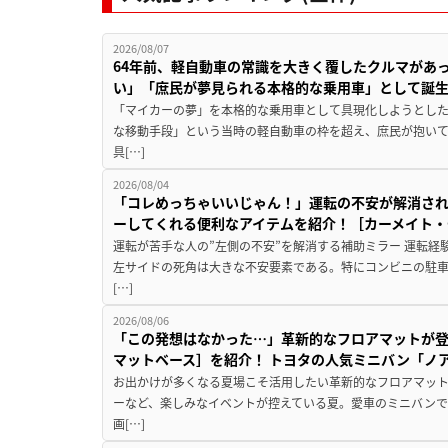
2026/08/07
64年前、軽自動車の常識を大きく覆したクルマがあ
い」「庶民が夢見られる本格的な乗用車」として誕
「マイカーの夢」を本格的な乗用車として具現化しようとした
な移動手段」という当時の軽自動車の枠を超え、庶民が抱い
具[…]
2026/08/04
「コレめっちゃいいじゃん！」運転の不安が解消され
ーしてくれる便利なアイテムを紹介！［カーメイト・CZ
運転が苦手な人の”左側の不安”を解消する補助ミラー 運転経
左サイドの死角は大きな不安要素である。特にコンビニの駐
[…]
2026/08/06
「この発想はなかった…」革新的なフロアマットが
マットベース］を紹介！ トヨタの人気ミニバン「ノ
お出かけが多くなる夏場こそ活用したい革新的なフロアマット
ーなど、楽しみなイベントが控えている夏。愛車のミニバン
画[…]