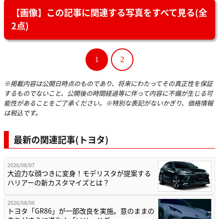
【画像】この記事に関連する写真をすべて見る(全
2点)
1
2
※掲載内容は公開日時点のものであり、将来にわたってその真正性を保証
するものでないこと、公開後の時間経過等に伴って内容に不備が生じる可
能性があることをご了承ください。※特別な表記がないかぎり、価格情報
は税込です。
最新の関連記事(トヨタ)
2026/08/07
大迫力な顔つきに変身！モデリスタが提案する
ハリアーの新カスタマイズとは？
2026/08/06
トヨタ「GR86」が一部改良を実施。意のままの