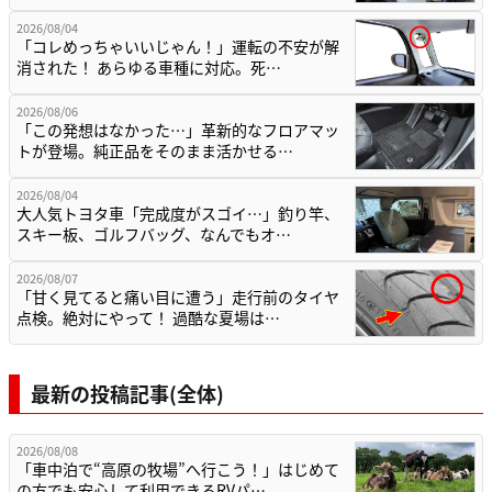
2026/08/04
「コレめっちゃいいじゃん！」運転の不安が解
消された！ あらゆる車種に対応。死…
2026/08/06
「この発想はなかった…」革新的なフロアマッ
トが登場。純正品をそのまま活かせる…
2026/08/04
大人気トヨタ車「完成度がスゴイ…」釣り竿、
スキー板、ゴルフバッグ、なんでもオ…
2026/08/07
「甘く見てると痛い目に遭う」走行前のタイヤ
点検。絶対にやって！ 過酷な夏場は…
最新の投稿記事(全体)
2026/08/08
「車中泊で“高原の牧場”へ行こう！」はじめて
の方でも安心して利用できるRVパ…