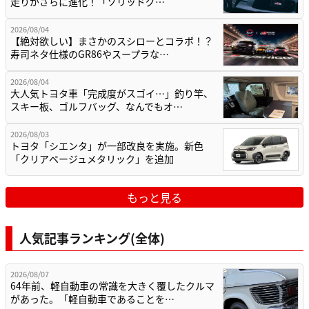
走りがさらに進化！「ソリッドグ…
2026/08/04
【絶対欲しい】まさかのスシローとコラボ！？
寿司ネタ仕様のGR86やスープラな…
2026/08/04
大人気トヨタ車「完成度がスゴイ…」釣り竿、
スキー板、ゴルフバッグ、なんでもオ…
2026/08/03
トヨタ「シエンタ」が一部改良を実施。新色
「クリアベージュメタリック」を追加
もっと見る
人気記事ランキング(全体)
2026/08/07
64年前、軽自動車の常識を大きく覆したクルマ
があった。「軽自動車であることを…