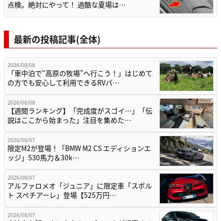
点検。絶対にやって！ 過酷な夏場は…
最新の投稿記事(全体)
2026/08/08
「車中泊で“高原の牧場”へ行こう！」はじめて
の方でも安心して利用できるRVパ…
2026/08/08
【週間ランキング】「完成度がスゴイ…」「伝
説はここから始まった」注目を集めた…
2026/08/07
限定M2が登場！「BMW M2 CS エディションエ
ッジ」530馬力＆30k…
2026/08/07
アルファロメオ「ジュニア」に限定車「スポル
ト スペチアーレ」登場【525万円…
2026/08/07