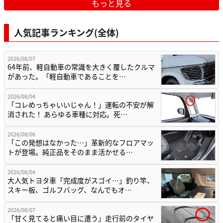
もっと見る
人気記事ランキング(全体)
2026/08/07
64年前、軽自動車の常識を大きく覆したクルマ
があった。「軽自動車であることを…
2026/08/04
「コレめっちゃいいじゃん！」運転の不安が解
消された！ あらゆる車種に対応。死…
2026/08/06
「この発想はなかった…」革新的なフロアマッ
トが登場。純正品をそのまま活かせる…
2026/08/04
大人気トヨタ車「完成度がスゴイ…」釣り竿、
スキー板、ゴルフバッグ、なんでもオ…
2026/08/07
「甘く見てると痛い目に遭う」走行前のタイヤ