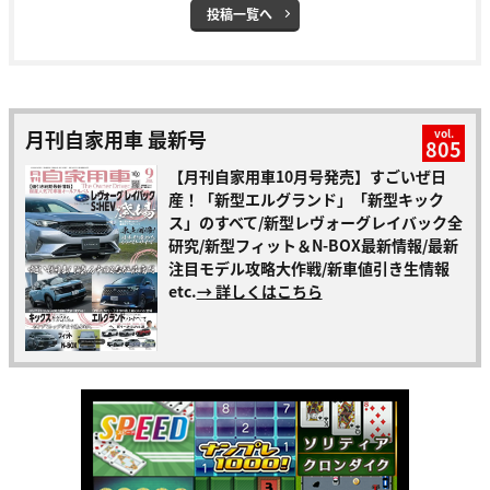
投稿一覧へ
月刊自家用車 最新号
vol.
805
【月刊自家用車10月号発売】すごいぜ日
産！「新型エルグランド」「新型キック
ス」のすべて/新型レヴォーグレイバック全
研究/新型フィット＆N-BOX最新情報/最新
注目モデル攻略大作戦/新車値引き生情報
etc.
→ 詳しくはこちら