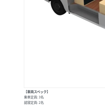
【車両スペック】
乗車定員: 3名
就寝定員: 2名