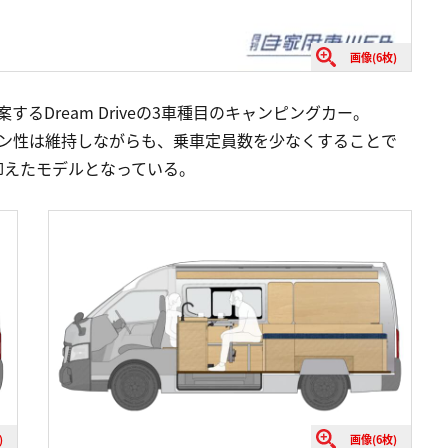
画像(6枚)
るDream Driveの3車種目のキャンピングカー。
ザイン性は維持しながらも、乗車定員数を少なくすることで
抑えたモデルとなっている。
)
画像(6枚)