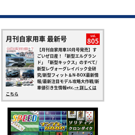
月刊自家用車 最新号
vol.
805
【月刊自家用車10月号発売】す
ごいぜ日産！「新型エルグラン
ド」「新型キックス」のすべて/
新型レヴォーグレイバック全研
究/新型フィット＆N-BOX最新情
報/最新注目モデル攻略大作戦/新
車値引き生情報etc.
→ 詳しくは
こちら