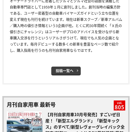
オーナードライバーに密着したクルマとクルマ社会の話題を満載した
自動車専門誌として1959年１月に創刊しました。創刊当時の編集方針
である、ユーザー密着型の自動車バイヤーズガイドという立ち位置を
変えず現在も刊行を続けています。現在は新車スクープ／新車アルバム
／購入時の値引き情報という3企画が柱。とくに約30年間続く「Ｘ氏の
値引きにチャレンジ」はユーザーがプロのアドバイスを受けながら新
車購入交渉を行うというリアルさがうけて、現在でも人気の企画とな
っています。毎月デビューする数多くの新車を豊富なページ数で紹介
し、購入指南を行うのも月刊自家用車ならではです。
投稿一覧へ
月刊自家用車 最新号
vol.
805
【月刊自家用車10月号発売】すごいぜ日
産！「新型エルグランド」「新型キック
ス」のすべて/新型レヴォーグレイバック全