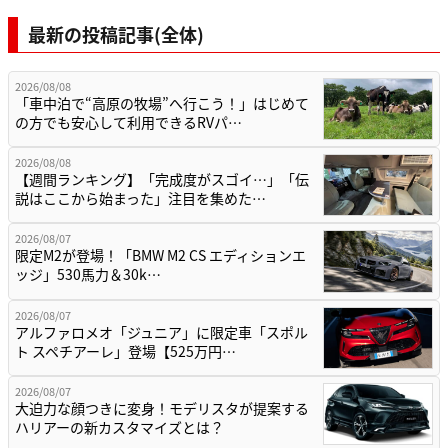
最新の投稿記事(全体)
2026/08/08
「車中泊で“高原の牧場”へ行こう！」はじめて
の方でも安心して利用できるRVパ…
2026/08/08
【週間ランキング】「完成度がスゴイ…」「伝
説はここから始まった」注目を集めた…
2026/08/07
限定M2が登場！「BMW M2 CS エディションエ
ッジ」530馬力＆30k…
2026/08/07
アルファロメオ「ジュニア」に限定車「スポル
ト スペチアーレ」登場【525万円…
2026/08/07
大迫力な顔つきに変身！モデリスタが提案する
ハリアーの新カスタマイズとは？