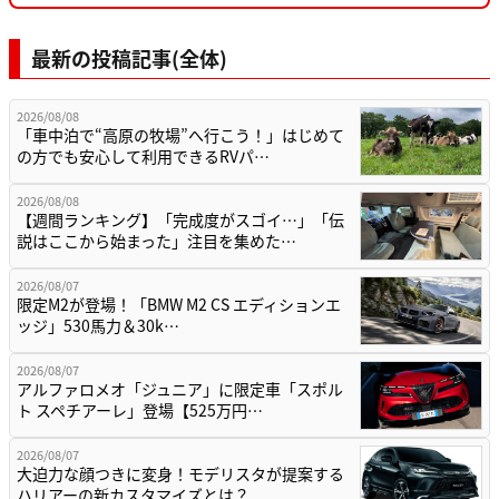
最新の投稿記事(全体)
2026/08/08
「車中泊で“高原の牧場”へ行こう！」はじめて
の方でも安心して利用できるRVパ…
2026/08/08
【週間ランキング】「完成度がスゴイ…」「伝
説はここから始まった」注目を集めた…
2026/08/07
限定M2が登場！「BMW M2 CS エディションエ
ッジ」530馬力＆30k…
2026/08/07
アルファロメオ「ジュニア」に限定車「スポル
ト スペチアーレ」登場【525万円…
2026/08/07
大迫力な顔つきに変身！モデリスタが提案する
ハリアーの新カスタマイズとは？