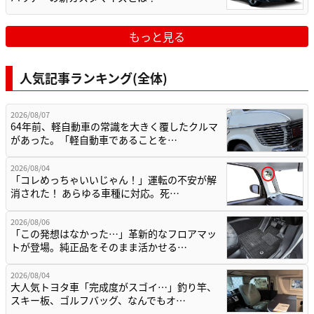
もっと見る
人気記事ランキング(全体)
2026/08/07
64年前、軽自動車の常識を大きく覆したクルマ
があった。「軽自動車であることを…
2026/08/04
「コレめっちゃいいじゃん！」運転の不安が解
消された！ あらゆる車種に対応。死…
2026/08/06
「この発想はなかった…」革新的なフロアマッ
トが登場。純正品をそのまま活かせる…
2026/08/04
大人気トヨタ車「完成度がスゴイ…」釣り竿、
スキー板、ゴルフバッグ、なんでもオ…