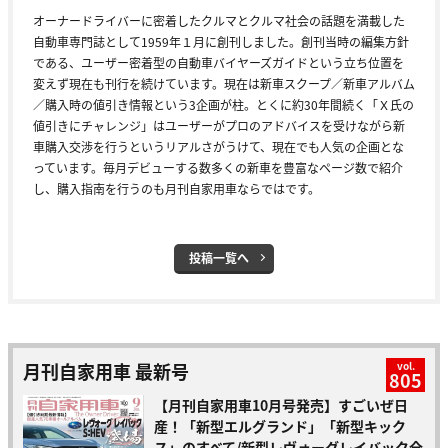
オーナードライバーに密着したクルマとクルマ社会の話題を満載した
自動車専門誌として1959年１月に創刊しました。創刊当時の編集方針
である、ユーザー密着型の自動車バイヤーズガイドという立ち位置を
変えず現在も刊行を続けています。現在は新車スクープ／新車アルバム
／購入時の値引き情報という3企画が柱。とくに約30年間続く「Ｘ氏の
値引きにチャレンジ」はユーザーがプロのアドバイスを受けながら新
車購入交渉を行うというリアルさがうけて、現在でも人気の企画とな
っています。毎月デビューする数多くの新車を豊富なページ数で紹介
し、購入指南を行うのも月刊自家用車ならではです。
投稿一覧へ
月刊自家用車 最新号
vol.
805
【月刊自家用車10月号発売】すごいぜ日
産！「新型エルグランド」「新型キック
ス」のすべて/新型レヴォーグレイバック全