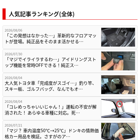
人気記事ランキング(全体)
2026/08/06
「この発想はなかった…」革新的なフロアマッ
トが登場。純正品をそのまま活かせる…
2026/07/30
「マジでイライラするわ…」アイドリングスト
ップ機能を常時OFFできる！純正ス…
2026/08/04
大人気トヨタ車「完成度がスゴイ…」釣り竿、
スキー板、ゴルフバッグ、なんでもオ…
2026/08/04
「コレめっちゃいいじゃん！」運転の不安が解
消された！ あらゆる車種に対応。死…
2026/07/21
「マジ？ 車内温度50℃→25℃」ドンキの情熱価
格カー用品を検証。さすがのア…