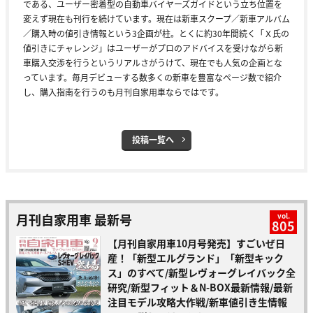
である、ユーザー密着型の自動車バイヤーズガイドという立ち位置を
変えず現在も刊行を続けています。現在は新車スクープ／新車アルバム
／購入時の値引き情報という3企画が柱。とくに約30年間続く「Ｘ氏の
値引きにチャレンジ」はユーザーがプロのアドバイスを受けながら新
車購入交渉を行うというリアルさがうけて、現在でも人気の企画とな
っています。毎月デビューする数多くの新車を豊富なページ数で紹介
し、購入指南を行うのも月刊自家用車ならではです。
投稿一覧へ
月刊自家用車 最新号
vol.
805
【月刊自家用車10月号発売】すごいぜ日
産！「新型エルグランド」「新型キック
ス」のすべて/新型レヴォーグレイバック全
研究/新型フィット＆N-BOX最新情報/最新
注目モデル攻略大作戦/新車値引き生情報