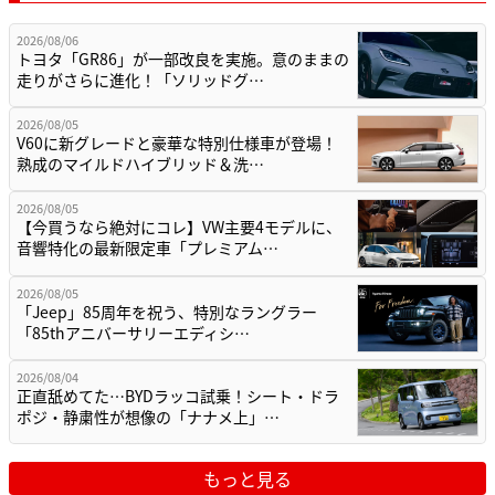
2026/08/06
トヨタ「GR86」が一部改良を実施。意のままの
走りがさらに進化！「ソリッドグ…
2026/08/05
V60に新グレードと豪華な特別仕様車が登場！
熟成のマイルドハイブリッド＆洗…
2026/08/05
【今買うなら絶対にコレ】VW主要4モデルに、
音響特化の最新限定車「プレミアム…
2026/08/05
「Jeep」85周年を祝う、特別なラングラー
「85thアニバーサリーエディシ…
2026/08/04
正直舐めてた…BYDラッコ試乗！シート・ドラ
ポジ・静粛性が想像の「ナナメ上」…
もっと見る