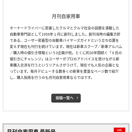
月刊自家用車
オーナードライバーに密着したクルマとクルマ社会の話題を満載した
自動車専門誌として1959年１月に創刊しました。創刊当時の編集方針
である、ユーザー密着型の自動車バイヤーズガイドという立ち位置を
変えず現在も刊行を続けています。現在は新車スクープ／新車アルバム
／購入時の値引き情報という3企画が柱。とくに約30年間続く「Ｘ氏の
値引きにチャレンジ」はユーザーがプロのアドバイスを受けながら新
車購入交渉を行うというリアルさがうけて、現在でも人気の企画とな
っています。毎月デビューする数多くの新車を豊富なページ数で紹介
し、購入指南を行うのも月刊自家用車ならではです。
投稿一覧へ
月刊自家用車 最新号
vol.