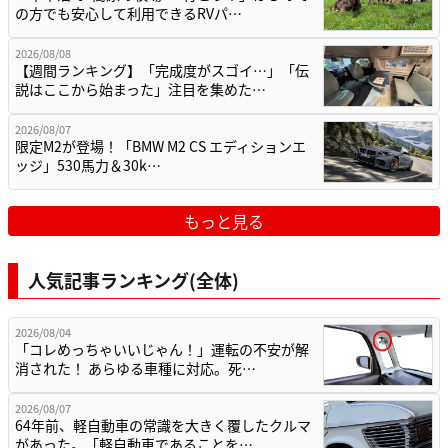
の方でも安心して利用できるRVパ…
2026/08/08
【週間ランキング】「完成度がスゴイ…」「伝
説はここから始まった」注目を集めた…
2026/08/07
限定M2が登場！「BMW M2 CS エディションエ
ッジ」530馬力＆30k…
もっと見る
人気記事ランキング(全体)
2026/08/04
「コレめっちゃいいじゃん！」運転の不安が解
消された！ あらゆる車種に対応。死…
2026/08/07
64年前、軽自動車の常識を大きく覆したクルマ
があった。「軽自動車であることを…