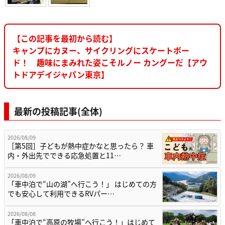
【この記事を最初から読む】
キャンプにカヌー、サイクリングにスケートボー
ド！ 趣味にまみれた姿こそルノー カングーだ【アウ
トドアデイジャパン東京】
最新の投稿記事(全体)
2026/08/09
［第5回］子どもが熱中症かなと思ったら？ 車
内・外出先でできる応急処置と11…
2026/08/09
「車中泊で“山の湖”へ行こう！」 はじめての方
でも安心して利用できるRVパー…
2026/08/08
「車中泊で“高原の牧場”へ行こう！」はじめて