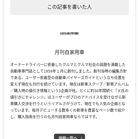
この記事を書いた人
月刊自家用車
オーナードライバーに密着したクルマとクルマ社会の話題を満載した
自動車専門誌として1959年１月に創刊しました。創刊当時の編集方針
である、ユーザー密着型の自動車バイヤーズガイドという立ち位置を
変えず現在も刊行を続けています。現在は新車スクープ／新車アルバム
／購入時の値引き情報という3企画が柱。とくに約30年間続く「Ｘ氏の
値引きにチャレンジ」はユーザーがプロのアドバイスを受けながら新
車購入交渉を行うというリアルさがうけて、現在でも人気の企画とな
っています。毎月デビューする数多くの新車を豊富なページ数で紹介
し、購入指南を行うのも月刊自家用車ならではです。
投稿一覧へ