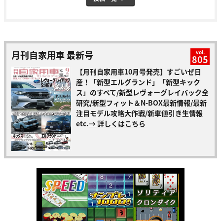
月刊自家用車 最新号
vol.
805
【月刊自家用車10月号発売】すごいぜ日
産！「新型エルグランド」「新型キック
ス」のすべて/新型レヴォーグレイバック全
研究/新型フィット＆N-BOX最新情報/最新
注目モデル攻略大作戦/新車値引き生情報
etc.
→ 詳しくはこちら