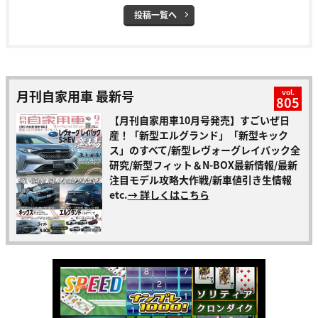
投稿一覧へ
月刊自家用車 最新号
vol.
805
【月刊自家用車10月号発売】すごいぜ日
産！「新型エルグランド」「新型キック
ス」のすべて/新型レヴォーグレイバック全
研究/新型フィット＆N-BOX最新情報/最新
注目モデル攻略大作戦/新車値引き生情報
etc.
→ 詳しくはこちら