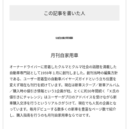
この記事を書いた人
月刊自家用車
オーナードライバーに密着したクルマとクルマ社会の話題を満載した
自動車専門誌として1959年１月に創刊しました。創刊当時の編集方針
である、ユーザー密着型の自動車バイヤーズガイドという立ち位置を
変えず現在も刊行を続けています。現在は新車スクープ／新車アルバム
／購入時の値引き情報という3企画が柱。とくに約30年間続く「Ｘ氏の
値引きにチャレンジ」はユーザーがプロのアドバイスを受けながら新
車購入交渉を行うというリアルさがうけて、現在でも人気の企画とな
っています。毎月デビューする数多くの新車を豊富なページ数で紹介
し、購入指南を行うのも月刊自家用車ならではです。