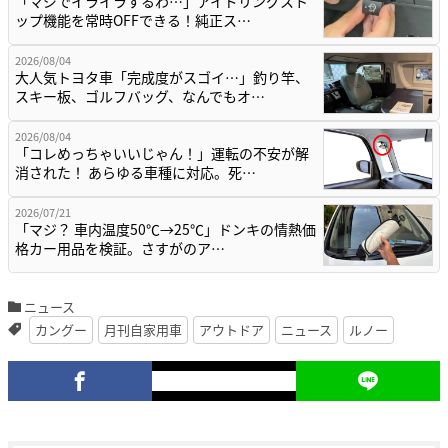
「マジでイライラするわ…」アイドリングスト
ップ機能を常時OFFできる！純正ス…
2026/08/04
大人気トヨタ車「完成度がスゴイ…」釣り竿、
スキー板、ゴルフバッグ、なんでもオ…
2026/08/04
「コレめっちゃいいじゃん！」運転の不安が解
消された！ あらゆる車種に対応。死…
2026/07/21
「マジ？ 車内温度50℃→25℃」ドンキの情熱価
格カー用品を検証。さすがのア…
ニュース
カングー
月刊自家用車
アウトドア
ニュース
ルノー