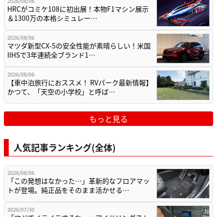
2026/08/06
HRCがコミケ108に初出展！本物F1マシン展示
＆1300万の本格シミュレー…
2026/08/06
マツダ新型CX-5の安全性能が素晴らしい！米国
IIHSで3年連続全ブランド1…
2026/08/06
【車中泊旅行におススメ！ RVパーク最新情報】
かつて、「天空の小学校」と呼ば…
もっと見る
人気記事ランキング(全体)
2026/08/06
「この発想はなかった…」革新的なフロアマッ
トが登場。純正品をそのまま活かせる…
2026/07/30