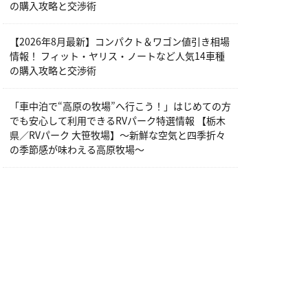
の購入攻略と交渉術
【2026年8月最新】コンパクト＆ワゴン値引き相場
情報！ フィット・ヤリス・ノートなど人気14車種
の購入攻略と交渉術
「車中泊で“高原の牧場”へ行こう！」はじめての方
でも安心して利用できるRVパーク特選情報 【栃木
県／RVパーク 大笹牧場】～新鮮な空気と四季折々
の季節感が味わえる高原牧場～