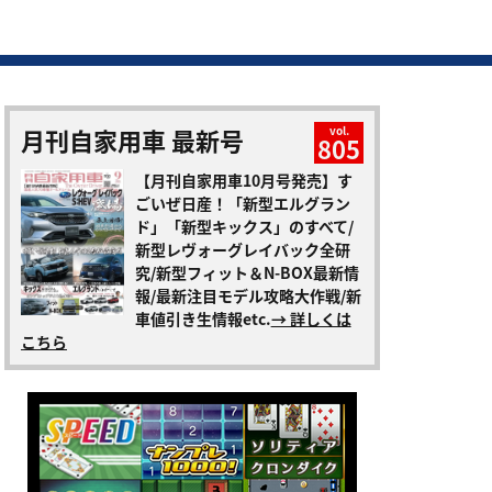
月刊自家用車 最新号
vol.
805
【月刊自家用車10月号発売】す
ごいぜ日産！「新型エルグラン
ド」「新型キックス」のすべて/
新型レヴォーグレイバック全研
究/新型フィット＆N-BOX最新情
報/最新注目モデル攻略大作戦/新
車値引き生情報etc.
→ 詳しくは
こちら