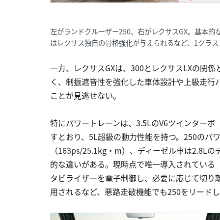
左がランドクルーザー250、右がレクサスGX。基本的
はレクサス独自の骨格強化が与えられるなど、1クラス
一方、レクサスGXは、300とレクサスLXの関
く、制振遮音性を強化した車体設計や上級走行
ことが見逃せない。
特にパワートレーンは、3.5LのV6ツインターボ（3
すとおり、5L超級の動力性能を持つ。250のパワ
（163ps/25.1kg・m）、ディーゼル車は2.8L
的な違いがある。現時点で唯一導入されている「GX
タビライザーを電子制御し、必要に応じて切り離
用されるなど、悪路走破機能でも250をリード