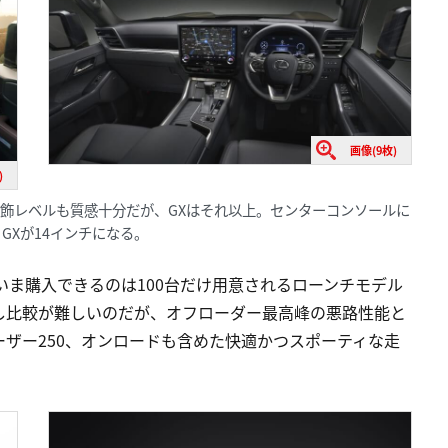
画像(9枚)
)
の加飾レベルも質感十分だが、GXはそれ以上。センターコンソールに
、GXが14インチになる。
いま購入できるのは100台だけ用意されるローンチモデル
ため、少し比較が難しいのだが、オフローダー最高峰の悪路性能と
ザー250、オンロードも含めた快適かつスポーティな走