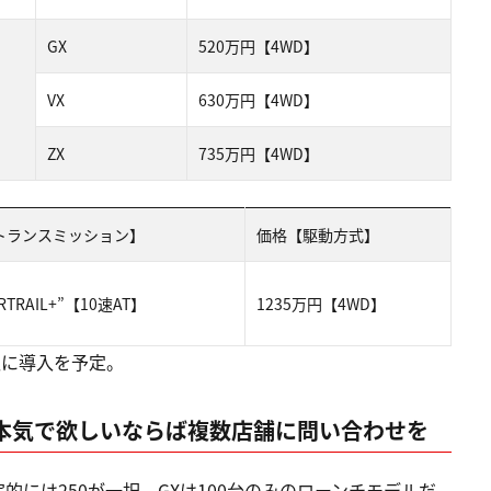
GX
520万円【4WD】
VX
630万円【4WD】
ZX
735万円【4WD】
トランスミッション】
価格【駆動方式】
ERTRAIL+”【10速AT】
1235万円【4WD】
秋に導入を予定。
本気で欲しいならば複数店舗に問い合わせを
的には250が一択。GXは100台のみのローンチモデルだ