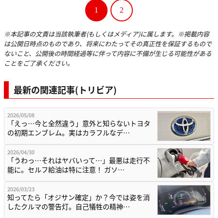
1
2
※本記事の文責は当該執筆者(もしくはメディア)に属します。※掲載内容
は公開日時点のものであり、将来にわたってその真正性を保証するもので
ないこと、公開後の時間経過等に伴って内容に不備が生じる可能性がある
ことをご了承ください。
最新の関連記事(トリビア)
2026/05/08
「えっ…今と全然違う」意外と知らないトヨタ
の初期エンブレム。実はカラフルなデ…
2026/04/30
「うわっ…それはヤバいって…」最悪は走行不
能に。セルフ給油は特に注意！ ガソ…
2026/03/23
知ってたら「オジサン確定」か？今では姿を消
したクルマの警告灯。自己犠牲の精神…