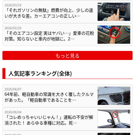
2026/03/19
「それガソリンの無駄」燃費が向上、少しの違
いが大きな差。カーエアコンの正しい…
2026/02/20
「そのエアコン設定 実はヤバい…」愛車の花粉
対策。知らないと車内が地獄に。2…
もっと見る
人気記事ランキング(全体)
2026/08/07
64年前、軽自動車の常識を大きく覆したクルマ
があった。「軽自動車であることを…
2026/08/04
「コレめっちゃいいじゃん！」運転の不安が解
消された！ あらゆる車種に対応。死…
2026/08/06