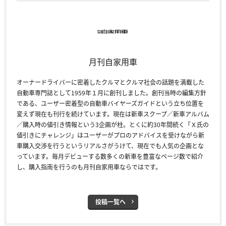
月刊自家用車
オーナードライバーに密着したクルマとクルマ社会の話題を満載した
自動車専門誌として1959年１月に創刊しました。創刊当時の編集方針
である、ユーザー密着型の自動車バイヤーズガイドという立ち位置を
変えず現在も刊行を続けています。現在は新車スクープ／新車アルバム
／購入時の値引き情報という3企画が柱。とくに約30年間続く「Ｘ氏の
値引きにチャレンジ」はユーザーがプロのアドバイスを受けながら新
車購入交渉を行うというリアルさがうけて、現在でも人気の企画とな
っています。毎月デビューする数多くの新車を豊富なページ数で紹介
し、購入指南を行うのも月刊自家用車ならではです。
投稿一覧へ