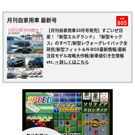
月刊自家用車 最新号
vol.
805
【月刊自家用車10月号発売】すごいぜ日
産！「新型エルグランド」「新型キック
ス」のすべて/新型レヴォーグレイバック全
研究/新型フィット＆N-BOX最新情報/最新
注目モデル攻略大作戦/新車値引き生情報
etc.
→ 詳しくはこちら