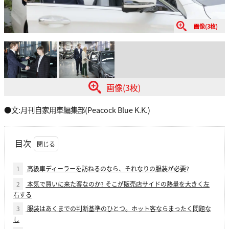
画像(3枚)
画像(3枚)
●文:月刊自家用車編集部(Peacock Blue K.K.)
目次
1
高級車ディーラーを訪ねるのなら、それなりの服装が必要?
2
本気で買いに来た客なのか? そこが販売店サイドの熱量を大きく左
右する
3
服装はあくまでの判断基準のひとつ。ホット客ならまったく問題な
し