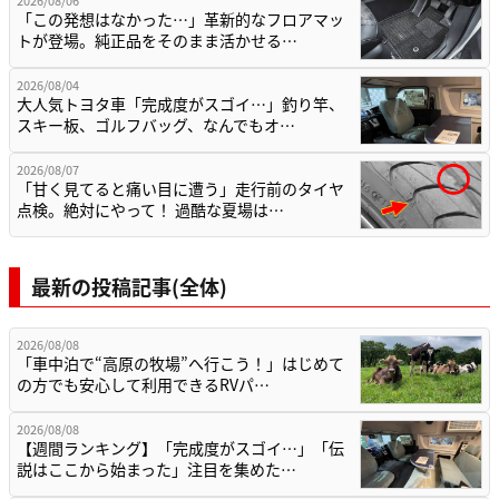
「この発想はなかった…」革新的なフロアマッ
トが登場。純正品をそのまま活かせる…
2026/08/04
大人気トヨタ車「完成度がスゴイ…」釣り竿、
スキー板、ゴルフバッグ、なんでもオ…
2026/08/07
「甘く見てると痛い目に遭う」走行前のタイヤ
点検。絶対にやって！ 過酷な夏場は…
最新の投稿記事(全体)
2026/08/08
「車中泊で“高原の牧場”へ行こう！」はじめて
の方でも安心して利用できるRVパ…
2026/08/08
【週間ランキング】「完成度がスゴイ…」「伝
説はここから始まった」注目を集めた…