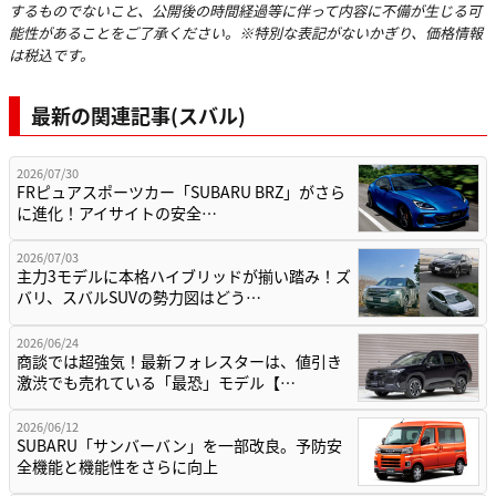
するものでないこと、公開後の時間経過等に伴って内容に不備が生じる可
能性があることをご了承ください。※特別な表記がないかぎり、価格情報
は税込です。
最新の関連記事(スバル)
2026/07/30
FRピュアスポーツカー「SUBARU BRZ」がさら
に進化！アイサイトの安全…
2026/07/03
主力3モデルに本格ハイブリッドが揃い踏み！ズ
バリ、スバルSUVの勢力図はどう…
2026/06/24
商談では超強気！最新フォレスターは、値引き
激渋でも売れている「最恐」モデル【…
2026/06/12
SUBARU「サンバーバン」を一部改良。予防安
全機能と機能性をさらに向上