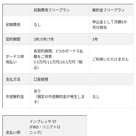
初期費用フリープラン
解約金フリープラン
申込金として月額5か
初期費用
なし
月分相当
契約期間
3年/5年/7年
3年
各契約期間、3つのボーナス払
ボーナス併
額をご用意
ご利用いただけません
用払い
5.5万円/11万円/16.5万円（税
込）
支払方法
口座振替
あり
中途解約金
（規定の中途解約金が発生しま
なし
す）
インプレッサ ST
(FWD・リニアトロ
支払い例
ニック)