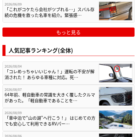
2026/06/09
「これがコケたら会社がツブれる…」スバル存
続の危機を救った名車を紹介。緊張感…
もっと見る
人気記事ランキング(全体)
2026/08/04
「コレめっちゃいいじゃん！」運転の不安が解
消された！ あらゆる車種に対応。死…
2026/08/07
64年前、軽自動車の常識を大きく覆したクルマ
があった。「軽自動車であることを…
2026/08/09
「車中泊で“山の湖”へ行こう！」 はじめての方
でも安心して利用できるRVパー…
2026/08/06