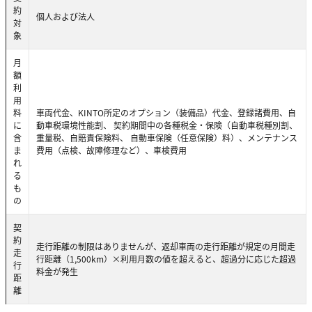
約
個人および法人
対
象
月
額
利
用
料
車両代金、KINTO所定のオプション（装備品）代金、登録諸費用、自
に
動車税環境性能割、 契約期間中の各種税金・保険（自動車税種別割、
含
重量税、自賠責保険料、 自動車保険（任意保険）料）、メンテナンス
ま
費用（点検、故障修理など）、車検費用
れ
る
も
の
契
約
走行距離の制限はありませんが、返却車両の走行距離が規定の月間走
走
行距離（1,500km）×利用月数の値を超えると、超過分に応じた超過
行
料金が発生
距
離