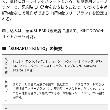
て、気軽にカーライフをスタートできる「初期費用フリープ
ラン」と、契約時に申込金をお支払うことで、いつでも中途
解約金なしで解約ができる「解約金フリープラン」を設定さ
れる。
申し込みは、全国SUBARU販売店に加えて、KINTOのWeb
サイトからも可能。
■「SUBARU×KINTO」の概要
取
レガシィ アウトバック、レヴォーグ、レヴォーグ レイバック、WRX
扱
S4、フォレスター、 クロストレック、インプレッサ、SUBARU
車
BRZ
の計8車種
種
契
まとまった資金の用意が不要で、気軽にカーライフをスタートできる
約
「初期費用フリープラン」と、契約時に申込金を支払うことで、 いつ
プ
でも中途解約金なしで解約ができる「解約金フリープラン」から選択
ラ
が可能
ン
契