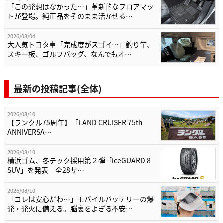
「この発想はなかった…」革新的なフロアマッ
トが登場。純正品をそのまま活かせる…
2026/08/04
大人気トヨタ車「完成度がスゴイ…」釣り竿、
スキー板、ゴルフバッグ、なんでもオ…
最新の投稿記事(全体)
2026/08/10
【ランクル75周年】「LAND CRUISER 75th
ANNIVERSA…
2026/08/10
横浜ゴム、冬テック採用第２弾「iceGUARD 8
SUV」を発表 全28サ…
2026/08/10
「コレは安心だわ…」モバイルバッテリーの爆
発・発火に備える。脳裏をよぎる不安…