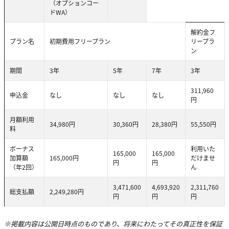
（オプションコー
ドWA）
解約金フ
プラン名
初期費用フリープラン
リープラ
ン
期間
3年
5年
7年
3年
311,960
申込金
なし
なし
なし
円
月額利用
34,980円
30,360円
28,380円
55,550円
料
ボーナス
利用いた
165,000
165,000
加算額
165,000円
だけませ
円
円
（年2回）
ん
3,471,600
4,693,920
2,311,760
総支払額
2,249,280円
円
円
円
※掲載内容は公開日時点のものであり、将来にわたってその真正性を保証