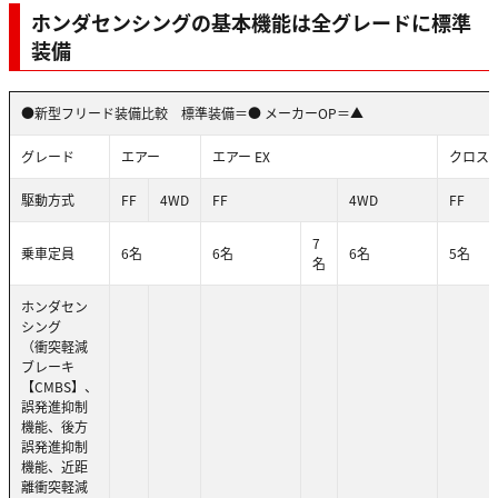
ホンダセンシングの基本機能は全グレードに標準
装備
●新型フリード装備比較 標準装備＝● メーカーOP＝▲
グレード
エアー
エアー EX
クロス
駆動方式
FF
4WD
FF
4WD
FF
7
乗車定員
6名
6名
6名
5名
名
ホンダセン
シング
（衝突軽減
ブレーキ
【CMBS】、
誤発進抑制
機能、後方
誤発進抑制
機能、近距
離衝突軽減