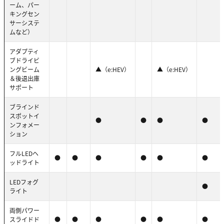
ーム、パー
キングセン
サーシステ
ムなど）
アダプティ
ブドライビ
ングビーム
▲（e:HEV）
▲（e:HEV）
＆後退出庫
サポート
ブラインド
スポットイ
●
●
●
●
ンフォメー
ション
フルLEDヘ
●
●
●
●
●
●
ッドライト
LEDフォグ
●
ライト
両側パワー
スライドド
●
●
●
●
●
●