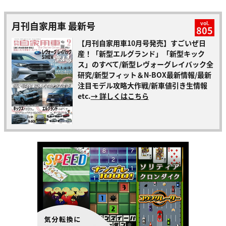
月刊自家用車 最新号
vol.
805
【月刊自家用車10月号発売】すごいぜ日
産！「新型エルグランド」「新型キック
ス」のすべて/新型レヴォーグレイバック全
研究/新型フィット＆N-BOX最新情報/最新
注目モデル攻略大作戦/新車値引き生情報
etc.
→ 詳しくはこちら