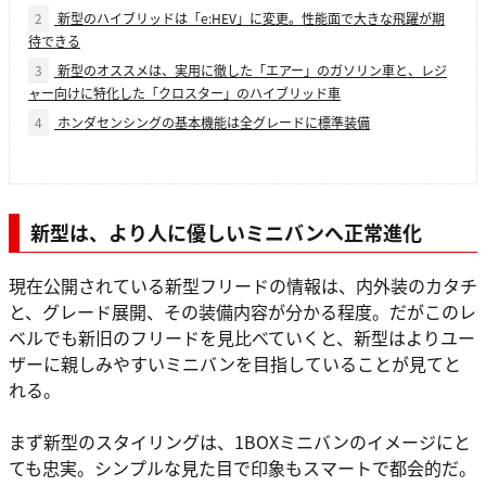
2
新型のハイブリッドは「e:HEV」に変更。性能面で大きな飛躍が期
待できる
3
新型のオススメは、実用に徹した「エアー」のガソリン車と、レジ
ャー向けに特化した「クロスター」のハイブリッド車
4
ホンダセンシングの基本機能は全グレードに標準装備
新型は、より人に優しいミニバンへ正常進化
現在公開されている新型フリードの情報は、内外装のカタチ
と、グレード展開、その装備内容が分かる程度。だがこのレ
ベルでも新旧のフリードを見比べていくと、新型はよりユー
ザーに親しみやすいミニバンを目指していることが見てと
れる。
まず新型のスタイリングは、1BOXミニバンのイメージにと
ても忠実。シンプルな見た目で印象もスマートで都会的だ。