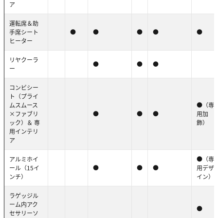
ア
運転席＆助
手席シート
●
●
●
●
●
ヒーター
リヤクーラ
●
●
●
ー
コンビシー
ト（プライ
ムスムース
●（専
×ファブリ
●
●
●
用加
ック）＆ 専
飾）
用インテリ
ア
アルミホイ
●（専
ール（15イ
●
●
●
用デザ
ンチ）
イン）
ラゲッジル
ーム内アク
●
セサリーソ