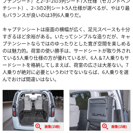
プテンシート）と2−3−2の3列シート7人仕様（セカンドベン
チシート）、2−3の2列シート5人仕様が選べるが、やはり最
もバランスが良いのは3列6人乗りだ。
キャプテンシートは座面の横幅が広く、足元スペースも十分
すぎるほど余裕がある。いたってシンプルな造りだが、キャ
プテンシートならではのゆったりとした寛ぎ空間を楽しめる
のは魅力的。荷室の使い勝手は、サードシートが取り外され
ている5人乗り仕様の方が優れているが、6人＆7人乗りもサ
ードシートを格納してしまえば、荷室の広さは大差ない。7
人乗りが絶対に必要というわけでないならば、6人乗りを選
んでおけば間違いはない。
画像(15枚)
画像(15枚)