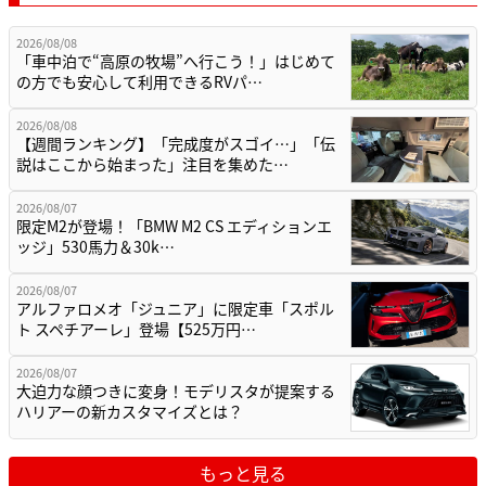
2026/08/08
「車中泊で“高原の牧場”へ行こう！」はじめて
の方でも安心して利用できるRVパ…
2026/08/08
【週間ランキング】「完成度がスゴイ…」「伝
説はここから始まった」注目を集めた…
2026/08/07
限定M2が登場！「BMW M2 CS エディションエ
ッジ」530馬力＆30k…
2026/08/07
アルファロメオ「ジュニア」に限定車「スポル
ト スペチアーレ」登場【525万円…
2026/08/07
大迫力な顔つきに変身！モデリスタが提案する
ハリアーの新カスタマイズとは？
もっと見る