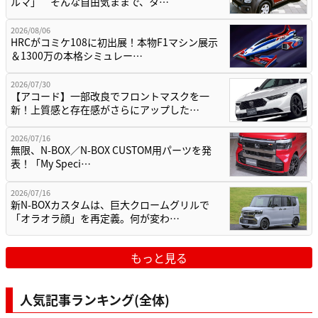
ルマ」 そんな自由気ままで、タ…
2026/08/06
HRCがコミケ108に初出展！本物F1マシン展示
＆1300万の本格シミュレー…
2026/07/30
【アコード】一部改良でフロントマスクを一
新！上質感と存在感がさらにアップした…
2026/07/16
無限、N-BOX／N-BOX CUSTOM用パーツを発
表！「My Speci…
2026/07/16
新N-BOXカスタムは、巨大クロームグリルで
「オラオラ顔」を再定義。何が変わ…
もっと見る
人気記事ランキング(全体)