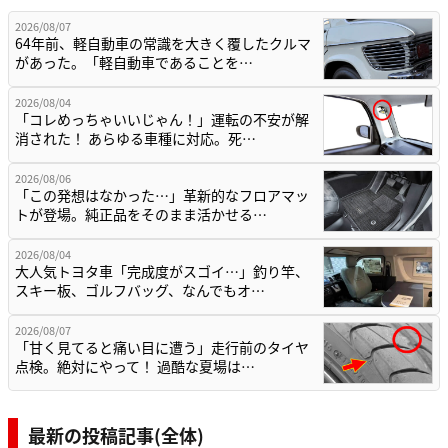
2026/08/07
64年前、軽自動車の常識を大きく覆したクルマ
があった。「軽自動車であることを…
2026/08/04
「コレめっちゃいいじゃん！」運転の不安が解
消された！ あらゆる車種に対応。死…
2026/08/06
「この発想はなかった…」革新的なフロアマッ
トが登場。純正品をそのまま活かせる…
2026/08/04
大人気トヨタ車「完成度がスゴイ…」釣り竿、
スキー板、ゴルフバッグ、なんでもオ…
2026/08/07
「甘く見てると痛い目に遭う」走行前のタイヤ
点検。絶対にやって！ 過酷な夏場は…
最新の投稿記事(全体)