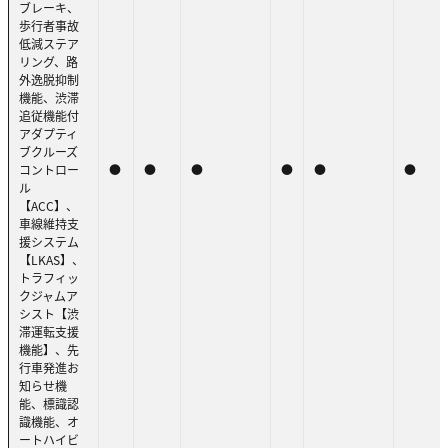
ブレーキ、
歩行者事故
低減ステア
リング、路
外逸脱抑制
機能、渋滞
追従機能付
アダプティ
ブクルーズ
コントロー
●
●
●
●
●
●
ル
【ACC】、
車線維持支
援システム
【LKAS】、
トラフィッ
クジャムア
シスト【渋
滞運転支援
機能】、先
行車発進お
知らせ機
能、標識認
識機能、オ
ートハイビ