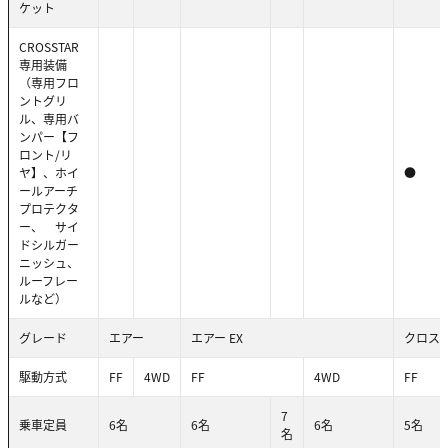
ケット
CROSSTAR
専用装備
（専用フロ
ントグリ
ル、専用バ
ンパー【フ
ロント/リ
ヤ】、ホイ
●
ールアーチ
プロテクタ
ー、 サイ
ドシルガー
ニッシュ、
ルーフレー
ルなど）
グレード
エアー
エアー EX
クロス
駆動方式
FF
4WD
FF
4WD
FF
7
乗車定員
6名
6名
6名
5名
名