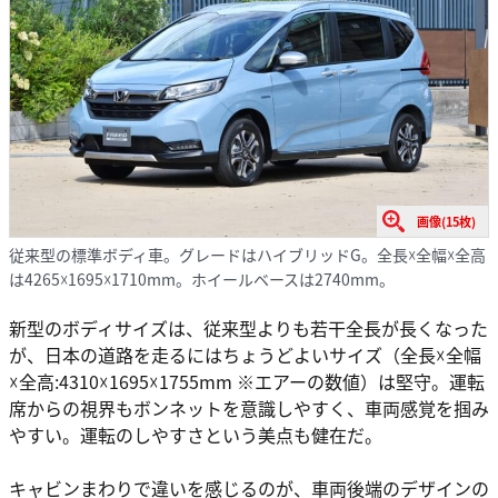
画像(15枚)
従来型の標準ボディ車。グレードはハイブリッドG。全長☓全幅☓全高
は4265☓1695☓1710mm。ホイールベースは2740mm。
新型のボディサイズは、従来型よりも若干全長が長くなった
が、日本の道路を走るにはちょうどよいサイズ（全長☓全幅
☓全高:4310☓1695☓1755mm ※エアーの数値）は堅守。運転
席からの視界もボンネットを意識しやすく、車両感覚を掴み
やすい。運転のしやすさという美点も健在だ。
キャビンまわりで違いを感じるのが、車両後端のデザインの