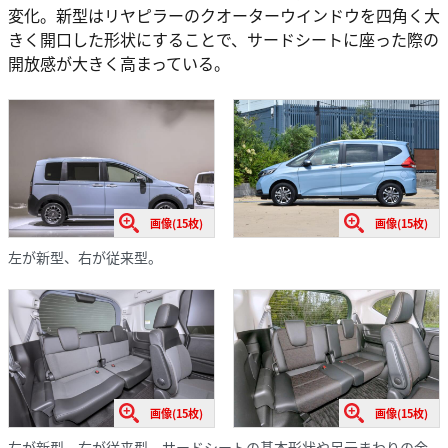
変化。新型はリヤピラーのクオーターウインドウを四角く大
きく開口した形状にすることで、サードシートに座った際の
開放感が大きく高まっている。
画像(15枚)
画像(15枚)
左が新型、右が従来型。
画像(15枚)
画像(15枚)
左が新型、右が従来型。サードシートの基本形状や足元まわりの余