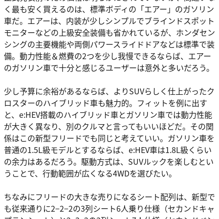
く最も安く買えるのは、標準ボディの「エアー」のガソリン
車だ。エアーは、内装が少しシンプルでブラインドスポット
モニターなどの上級安全装備も省かれているが、ホンダセン
シングの主要機能や両側パワースライドドアなどは標準で装
備。動力性能＆燃費の2つを少し我慢できるならば、エアー
のガソリン車で十分と感じるユーザーは意外と多いだろう。
少し予算に余裕があるならば、よりSUVらしく仕上がったク
ロスターのハイブリッド車も魅力的。フィットを例に出す
と、e:HEV搭載のハイブリッド車とガソリン車では動力性能
が大きく異なり、別のクルマと言ってもいいほどだ。その関
係はこの新型フリードでも同じと考えていい。ガソリン車を
普通の1.5L級モデルとするならば、e:HEV車は1.8L級くらい
の余力はあるだろう。駆動方式は、SUVルックを楽しむとい
うことで、行動範囲が広くなる4WDを選びたい。
ちなみにフリードの大きな売りになるシート配列は、新型で
も従来通りに2−2−2の3列シート6人乗り仕様（セカンドキャ