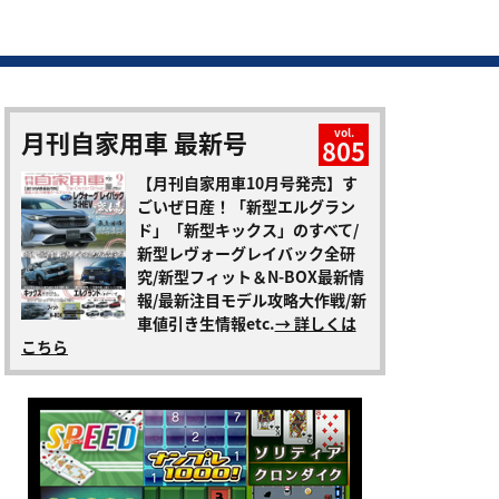
月刊自家用車 最新号
vol.
805
【月刊自家用車10月号発売】す
ごいぜ日産！「新型エルグラン
ド」「新型キックス」のすべて/
新型レヴォーグレイバック全研
究/新型フィット＆N-BOX最新情
報/最新注目モデル攻略大作戦/新
車値引き生情報etc.
→ 詳しくは
こちら