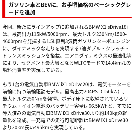
ガソリン車とBEVに、お手頃価格のベーシックグレ
ードを追加
今回、新たにラインアップに追加されるBMW X1 sDrive18i
は、最高出力115kW/5000rpm、最大トルク230Nm/1500-
4600rpmを発揮する1.5L直列3気筒ガソリンターボエンジン
に、ダイナミックな走りを実現する7速ダブル・クラッチ・
トランスミッションを搭載。エアロダイナミクスの最適化等
により、セグメント最大級となるWLTCモードで14.4km/Lの
燃料消費率を実現している。
もう1台の電気自動車BMW iX1 eDrive20は、電気モーターを
前輪に持つ前輪駆動モデル。最高出力204PS（150kW）、
最大トルク250Nmを発揮。ボディ床下に収納されているリ
チウム・イオン電池のバッテリー容量は66.5kWhと、すでに
導入済みの電気自動車BMW iX1 xDrive30より約140kgの軽
量化を達成。一充電での走行可能距離はBMW iX1 xDrive30
より30km長い495kmを実現している。