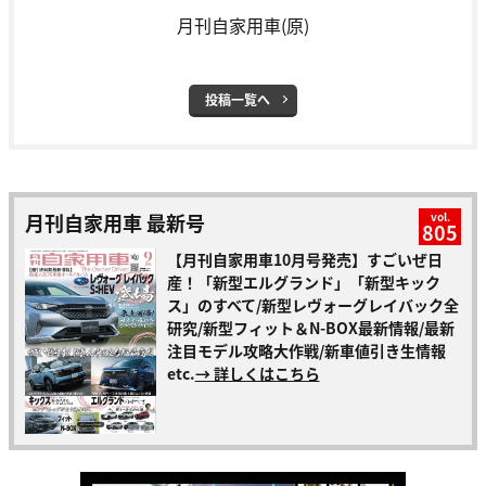
月刊自家用車(原)
投稿一覧へ
月刊自家用車 最新号
vol.
805
【月刊自家用車10月号発売】すごいぜ日
産！「新型エルグランド」「新型キック
ス」のすべて/新型レヴォーグレイバック全
研究/新型フィット＆N-BOX最新情報/最新
注目モデル攻略大作戦/新車値引き生情報
etc.
→ 詳しくはこちら