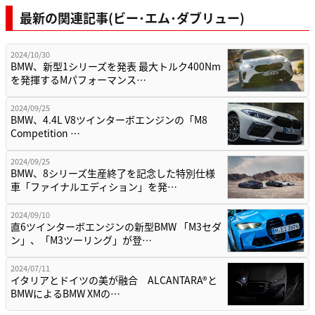
最新の関連記事(ビー･エム･ダブリュー)
2024/10/30
BMW、新型1シリーズを発表 最大トルク400Nm
を発揮するMパフォーマンス…
2024/09/25
BMW、4.4L V8ツインターボエンジンの「M8
Competition …
2024/09/25
BMW、8シリーズ生産終了を記念した特別仕様
車「ファイナルエディション」を発…
2024/09/10
直6ツインターボエンジンの新型BMW 「M3セダ
ン」、「M3ツーリング」が登…
2024/07/11
イタリアとドイツの美が融合 ALCANTARA®と
BMWによるBMW XMの…