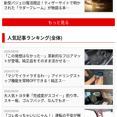
新型パジェロ復活間近！ティザーサイトで明か
された「ラダーフレーム」が物語る本…
もっと見る
人気記事ランキング(全体)
2026/08/06
「この発想はなかった…」革新的なフロアマッ
トが登場。純正品をそのまま活かせる…
2026/07/30
「マジでイライラするわ…」アイドリングスト
ップ機能を常時OFFできる！純正ス…
2026/08/04
大人気トヨタ車「完成度がスゴイ…」釣り竿、
スキー板、ゴルフバッグ、なんでもオ…
2026/08/04
「コレめっちゃいいじゃん！」運転の不安が解