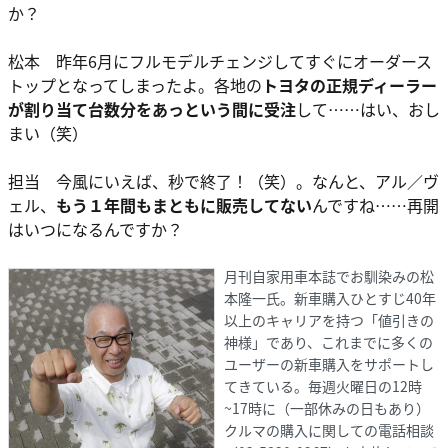
か？
松本 昨年6月にフルモデルチェンジしてすぐにオーダース
トップとなってしまったよ。各地の
トヨタの正規ディーラー
が割り当て台数分をあっという間に受注
して……はい、おし
まい（笑）
担当 今風にいえば、秒で終了！（笑）。なんと、アル／ヴ
ェル、
もう１年間もまともに販売してない
んですね……再開
はいつになるんですか？
月刊自家用車本誌でお馴染みの松
本隆一氏。新車購入ひとすじ40年
以上のキャリアを持つ「値引きの
神様」であり、これまでに多くの
ユーザーの新車購入をサポートし
てきている。毎週火曜日の12時
~17時に（一部休みの日もあり）
クルマの購入に関しての電話相談