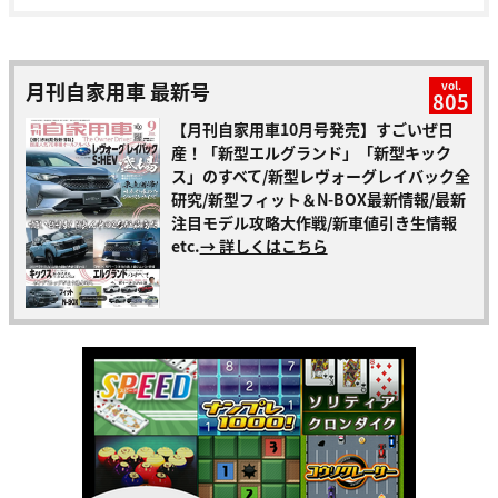
月刊自家用車 最新号
vol.
805
【月刊自家用車10月号発売】すごいぜ日
産！「新型エルグランド」「新型キック
ス」のすべて/新型レヴォーグレイバック全
研究/新型フィット＆N-BOX最新情報/最新
注目モデル攻略大作戦/新車値引き生情報
etc.
→ 詳しくはこちら