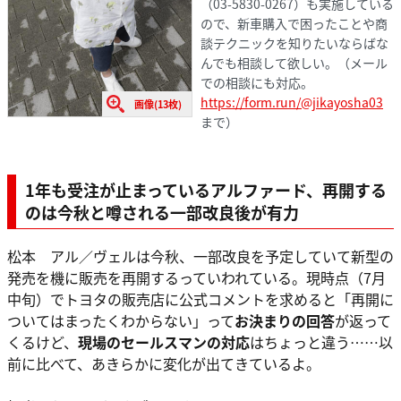
（03-5830-0267）も実施している
ので、新車購入で困ったことや商
談テクニックを知りたいならばな
んでも相談して欲しい。（メール
での相談にも対応。
https://form.run/@jikayosha03
画像(13枚)
まで）
1年も受注が止まっているアルファード、再開する
のは今秋と噂される一部改良後が有力
松本 アル／ヴェルは今秋、一部改良を予定していて新型の
発売を機に販売を再開するっていわれている。現時点（7月
中旬）でトヨタの販売店に公式コメントを求めると「再開に
ついてはまったくわからない」って
お決まりの回答
が返って
くるけど、
現場のセールスマンの対応
はちょっと違う……以
前に比べて、あきらかに変化が出てきているよ。