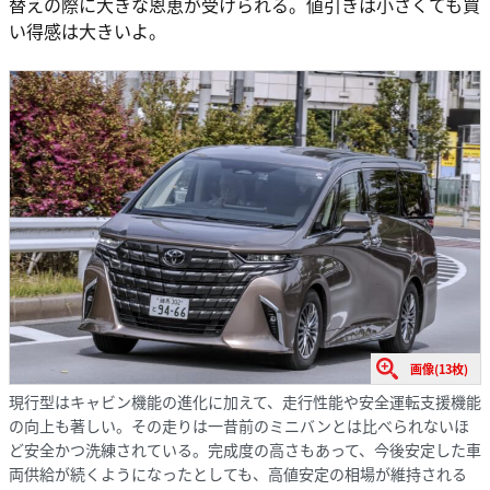
替えの際に大きな恩恵が受けられる。値引きは小さくても買
い得感は大きいよ。
画像(13枚)
現行型はキャビン機能の進化に加えて、走行性能や安全運転支援機能
の向上も著しい。その走りは一昔前のミニバンとは比べられないほ
ど安全かつ洗練されている。完成度の高さもあって、今後安定した車
両供給が続くようになったとしても、高値安定の相場が維持される