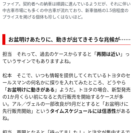
ファイア。契約者への納車は順調に進んでいるようだが、それに伴い
中古車市場にも多くの中古車が流れており、新車価格の1.5倍程度の
プライスを掲げる個体も珍しくはないほど。
お盆明けあたりに、動きが出てきそうな兆候が……
担当 それって、過去のケースからすると「
再開は近い
」っ
ていうサインでもありますよね。
松本 そこで、いつも情報を提供してくれているトヨタのセ
ールスマンの何名かに探りを入れてみたところ、どうやら
「
お盆明けに動きがある
」ようだ。トヨタの場合、新型発売
の1か月くらい前になると先行販売を開始するケースが多
い。アル／ヴェルの一部改良が9月だとすると「お盆明けに
先行販売開始」という
タイムスケジュールには信憑性
がある
ね。
担当 再開となると「待ってました！」と注文が集中するで