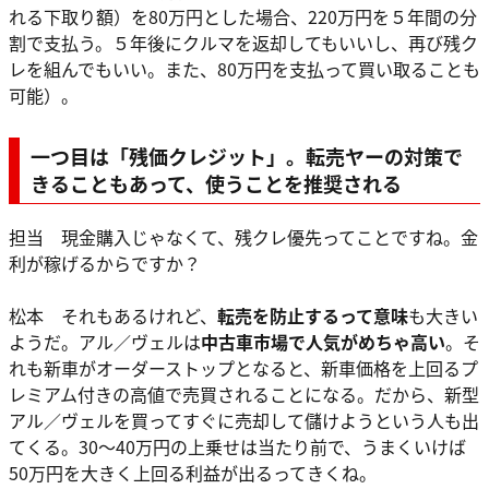
れる下取り額）を80万円とした場合、220万円を５年間の分
割で支払う。５年後にクルマを返却してもいいし、再び残ク
レを組んでもいい。また、80万円を支払って買い取ることも
可能）。
一つ目は「残価クレジット」。転売ヤーの対策で
きることもあって、使うことを推奨される
担当 現金購入じゃなくて、残クレ優先ってことですね。金
利が稼げるからですか？
松本 それもあるけれど、
転売を防止するって意味
も大きい
ようだ。アル／ヴェルは
中古車市場で人気がめちゃ高い
。そ
れも新車がオーダーストップとなると、新車価格を上回るプ
レミアム付きの高値で売買されることになる。だから、新型
アル／ヴェルを買ってすぐに売却して儲けようという人も出
てくる。30～40万円の上乗せは当たり前で、うまくいけば
50万円を大きく上回る利益が出るってきくね。