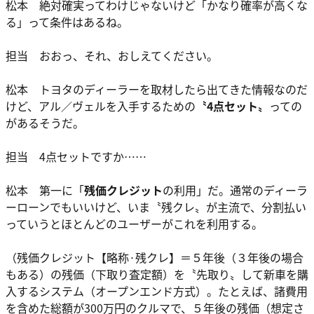
松本 絶対確実ってわけじゃないけど「かなり確率が高くな
る」って条件はあるね。
担当 おおっ、それ、おしえてください。
松本 トヨタのディーラーを取材したら出てきた情報なのだ
けど、アル／ヴェルを入手するための
〝4点セット〟
っての
があるそうだ。
担当 4点セットですか……
松本 第一に「
残価クレジット
の利用」だ。通常のディーラ
ーローンでもいいけど、いま〝残クレ〟が主流で、分割払い
っていうとほとんどのユーザーがこれを利用する。
（残価クレジット【略称·残クレ】＝５年後（３年後の場合
もある）の残価（下取り査定額）を〝先取り〟して新車を購
入するシステム（オープンエンド方式）。たとえば、諸費用
を含めた総額が300万円のクルマで、５年後の残価（想定さ