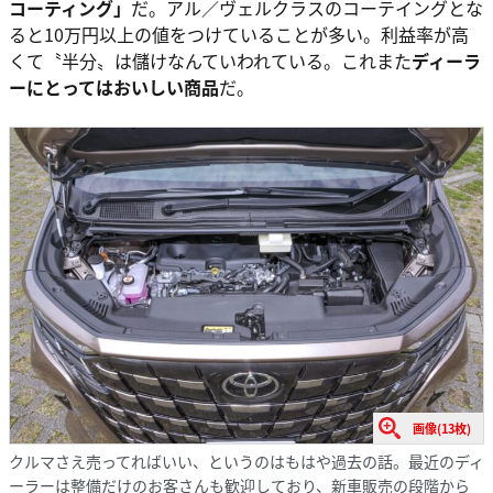
コーティング」
だ。アル／ヴェルクラスのコーテイングとな
ると10万円以上の値をつけていることが多い。利益率が高
くて〝半分〟は儲けなんていわれている。これまた
ディーラ
ーにとってはおいしい商品
だ。
画像(13枚)
クルマさえ売ってればいい、というのはもはや過去の話。最近のディ
ーラーは整備だけのお客さんも歓迎しており、新車販売の段階から