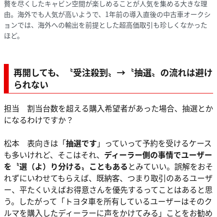
贅を尽くしたキャビン空間が楽しめることが人気を集める大きな理
由。海外でも人気が高いようで、1年前の導入直後の中古車オークシ
ョンでは、海外への輸出を前提とした超高価取引も珍しくなかった
ほど。
再開しても、〝受注殺到〟→〝抽選〟の流れは避け
られない
担当 割当台数を超える購入希望者があった場合、抽選とか
になるわけですか？
松本 表向きは「
抽選です
」っていって予約を受けるケース
も多いけれど、そこはそれ、
ディーラー側の事情でユーザー
を〝選（よ）り分ける〟こともある
とみていい。誤解をおそ
れずにいわせてもらえば、既納客、つまり取引のあるユーザ
ー、平たくいえばお得意さんを優先するってことはあると思
う。したがって「トヨタ車を所有しているユーザーはそのク
ルマを購入したディーラーに声をかけてみる」ことをお勧め