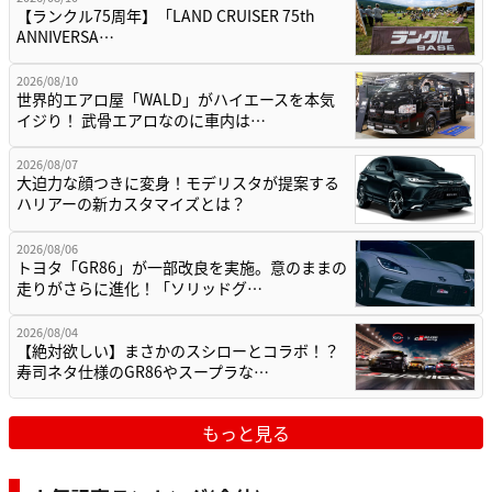
【ランクル75周年】「LAND CRUISER 75th
ANNIVERSA…
2026/08/10
世界的エアロ屋「WALD」がハイエースを本気
イジり！ 武骨エアロなのに車内は…
2026/08/07
大迫力な顔つきに変身！モデリスタが提案する
ハリアーの新カスタマイズとは？
2026/08/06
トヨタ「GR86」が一部改良を実施。意のままの
走りがさらに進化！「ソリッドグ…
2026/08/04
【絶対欲しい】まさかのスシローとコラボ！？
寿司ネタ仕様のGR86やスープラな…
もっと見る