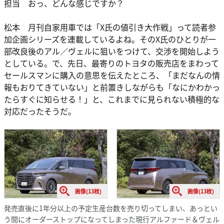
担当 おっ、どんな感じですか？
松本 月刊自家用車では「X氏の値引き大作戦」って読者参
加企画シリーズを連載しているよね。そのX氏のひとりが一
部改良後のアル／ヴェルに狙いをつけて、交渉を開始しよう
としている。で、先日、最寄りのトヨタの販売店をまわって
セールスマンに購入の意思を伝えたところ、「まだなんの情
報もおりてきていない」と前置きしながらも「なにかわかっ
たらすぐに知らせる！」と、これまでに見られない積極的な
対応だったそうだ。
画像(13枚)
画像(13枚)
発売直後に1年分以上の予定生産台数を売り切ってしまい、あっとい
う間にオーダーストップになってしまった現行アルファード＆ヴェル