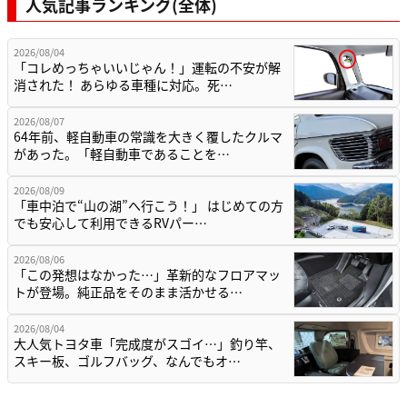
人気記事ランキング(全体)
2026/08/04
「コレめっちゃいいじゃん！」運転の不安が解
消された！ あらゆる車種に対応。死…
2026/08/07
64年前、軽自動車の常識を大きく覆したクルマ
があった。「軽自動車であることを…
2026/08/09
「車中泊で“山の湖”へ行こう！」 はじめての方
でも安心して利用できるRVパー…
2026/08/06
「この発想はなかった…」革新的なフロアマッ
トが登場。純正品をそのまま活かせる…
2026/08/04
大人気トヨタ車「完成度がスゴイ…」釣り竿、
スキー板、ゴルフバッグ、なんでもオ…