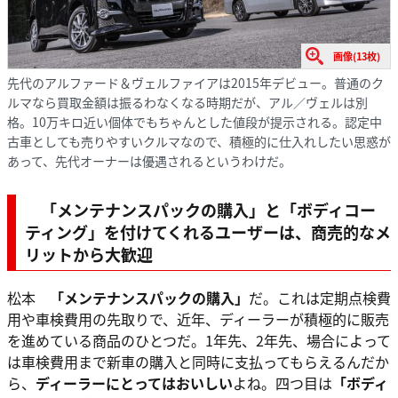
画像(13枚)
先代のアルファード＆ヴェルファイアは2015年デビュー。普通のク
ルマなら買取金額は振るわなくなる時期だが、アル／ヴェルは別
格。10万キロ近い個体でもちゃんとした値段が提示される。認定中
古車としても売りやすいクルマなので、積極的に仕入れしたい思惑が
あって、先代オーナーは優遇されるというわけだ。
「メンテナンスパックの購入」
と「ボディコー
ティング」を付けてくれるユーザーは、商売的なメ
リットから大歓迎
松本
「メンテナンスパックの購入」
だ。これは定期点検費
用や車検費用の先取りで、近年、ディーラーが積極的に販売
を進めている商品のひとつだ。1年先、2年先、場合によって
は車検費用まで新車の購入と同時に支払ってもらえるんだか
ら、
ディーラーにとってはおいしい
よね。四つ目は
「ボディ