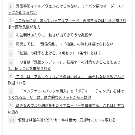
1
異常事態はアル／ヴェルだけじゃない、ミニバン系のオーダースト
ップが止まらない
2
1年も受注が止まっているアルファード、再開するのは今秋と噂され
る一部改良後が有力
3
お盆明けあたりに、動きが出てきそうな兆候が……
4
再開しても、〝受注殺到〟→〝抽選〟の流れは避けられない
5
〝抽選〟の確率を上げる、4点セット（条件）とは？
6
一つ目は「残価クレジット」。転売ヤーの対策できることもあっ
て、使うことを推奨される
7
二つ目は「アル／ヴェルからの買い替え」 転売しないお客さんと
歓迎される
8
「メンテナンスパックの購入」と「ボディコーティング」を付け
てくれるユーザーは、商売的なメリットから大歓迎
9
商売なのでより利益をもたらすユーザーを優先する、これは仕方な
い流れ
10
値引きは望み薄だがリセールは絶大、売却時にモトは取れる