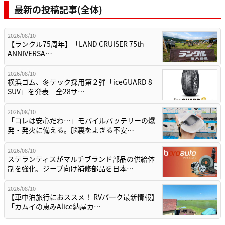
最新の投稿記事(全体)
2026/08/10
【ランクル75周年】「LAND CRUISER 75th
ANNIVERSA…
2026/08/10
横浜ゴム、冬テック採用第２弾「iceGUARD 8
SUV」を発表 全28サ…
2026/08/10
「コレは安心だわ…」モバイルバッテリーの爆
発・発火に備える。脳裏をよぎる不安…
2026/08/10
ステランティスがマルチブランド部品の供給体
制を強化、ジープ向け補修部品を日本…
2026/08/10
【車中泊旅行におススメ！ RVパーク最新情報】
「カムイの恵みAlice納屋カ…