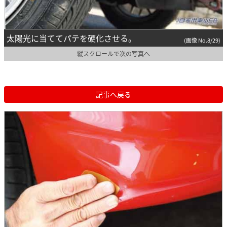
太陽光に当ててパテを硬化させる。
(画像 No.8/29)
縦スクロールで次の写真へ
記事へ戻る