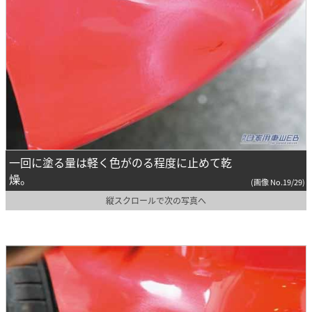
一回に塗る量は軽く色がのる程度に止めて乾
燥。
(画像 No.19/29)
縦スクロールで次の写真へ