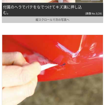
付属のヘラでパテをなでつけてキズ溝に押し込
む。
(画像 No.5/29)
縦スクロールで次の写真へ