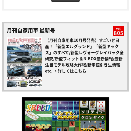
月刊自家用車 最新号
vol.
805
【月刊自家用車10月号発売】すごいぜ日
産！「新型エルグランド」「新型キック
ス」のすべて/新型レヴォーグレイバック全
研究/新型フィット＆N-BOX最新情報/最新
注目モデル攻略大作戦/新車値引き生情報
etc.
→ 詳しくはこちら