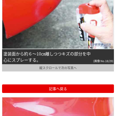
塗装面から約６～10㎝離しつつキズの部分を中
心にスプレーする。
(画像 No.18/29)
縦スクロールで次の写真へ
記事へ戻る