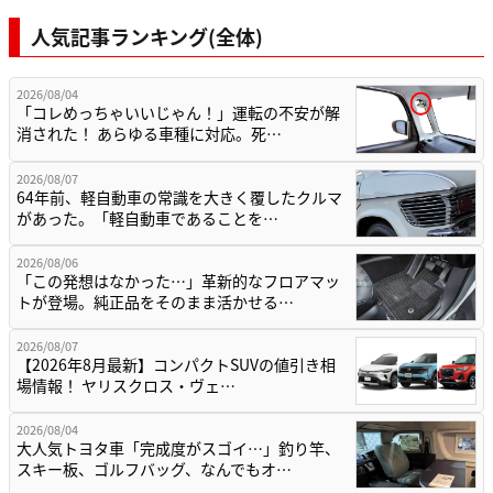
人気記事ランキング(全体)
2026/08/04
「コレめっちゃいいじゃん！」運転の不安が解
消された！ あらゆる車種に対応。死…
2026/08/07
64年前、軽自動車の常識を大きく覆したクルマ
があった。「軽自動車であることを…
2026/08/06
「この発想はなかった…」革新的なフロアマッ
トが登場。純正品をそのまま活かせる…
2026/08/07
【2026年8月最新】コンパクトSUVの値引き相
場情報！ ヤリスクロス・ヴェ…
2026/08/04
大人気トヨタ車「完成度がスゴイ…」釣り竿、
スキー板、ゴルフバッグ、なんでもオ…