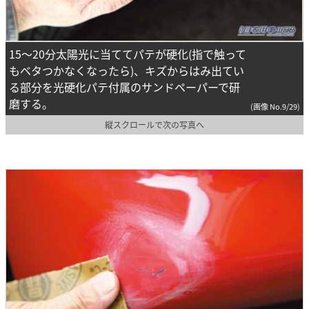
15～20分太陽光に当ててパテが硬化(指で触って
もベタつかなくなったら)、キズからはみ出てい
る部分を光硬化パテ付属のサンドペーパーで研
磨する。
(画像 No.9/29)
縦スクロールで次の写真へ