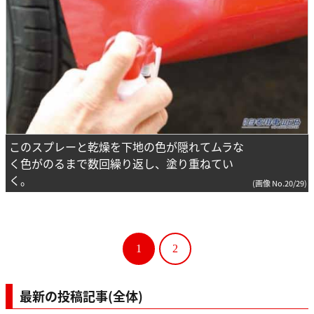
このスプレーと乾燥を下地の色が隠れてムラな
く色がのるまで数回繰り返し、塗り重ねてい
く。
(画像 No.20/29)
1
2
最新の投稿記事(全体)