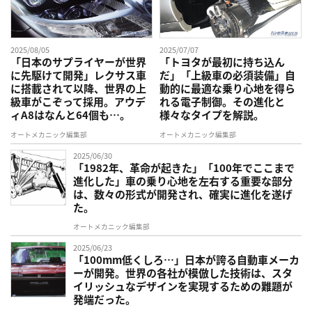
2025/08/05
2025/07/07
「日本のサプライヤーが世界
「トヨタが最初に持ち込ん
に先駆けて開発」レクサス車
だ」「上級車の必須装備」自
に搭載されて以降、世界の上
動的に最適な乗り心地を得ら
級車がこぞって採用。アウデ
れる電子制御。その進化と
ィA8はなんと64個も…。
様々なタイプを解説。
オートメカニック編集部
オートメカニック編集部
2025/06/30
「1982年、革命が起きた」「100年でここまで
進化した」車の乗り心地を左右する重要な部分
は、数々の形式が開発され、確実に進化を遂げ
た。
オートメカニック編集部
2025/06/23
「100mm低くしろ…」日本が誇る自動車メーカ
ーが開発。世界の各社が模倣した技術は、スタ
イリッシュなデザインを実現するための難題が
発端だった。