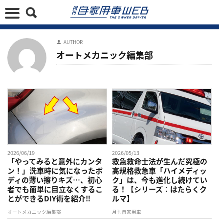
AUTHOR
オートメカニック編集部
2026/06/19
2026/05/13
「やってみると意外にカンタ
救急救命士法が生んだ究極の
ン！」洗車時に気になったボ
高規格救急車「ハイメディッ
ディの薄い擦りキズ…、初心
ク」は、今も進化し続けてい
者でも簡単に目立なくするこ
る！【シリーズ：はたらくク
とができるDIY術を紹介‼︎
ルマ】
オートメカニック編集部
月刊自家用車