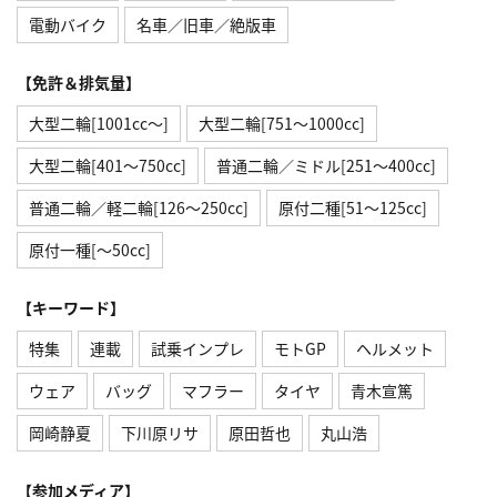
電動バイク
名車／旧車／絶版車
【免許＆排気量】
大型二輪[1001cc〜]
大型二輪[751〜1000cc]
大型二輪[401〜750cc]
普通二輪／ミドル[251〜400cc]
普通二輪／軽二輪[126〜250cc]
原付二種[51〜125cc]
原付一種[〜50cc]
【キーワード】
特集
連載
試乗インプレ
モトGP
ヘルメット
ウェア
バッグ
マフラー
タイヤ
青木宣篤
岡崎静夏
下川原リサ
原田哲也
丸山浩
【参加メディア】