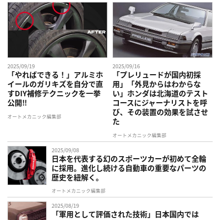
2025/09/19
2025/09/16
「やればできる！」アルミホ
「プレリュードが国内初採
イールのガリキズを自分で直
用」「外見からはわからな
すDIY補修テクニックを一挙
い」ホンダは北海道のテスト
公開‼︎
コースにジャーナリストを呼
び、その装置の効果を試させ
オートメカニック編集部
た
オートメカニック編集部
2025/09/08
日本を代表する幻のスポーツカーが初めて全輪
に採用。進化し続ける自動車の重要なパーツの
歴史を紐解く。
オートメカニック編集部
2025/08/19
「軍用として評価された技術」日本国内では