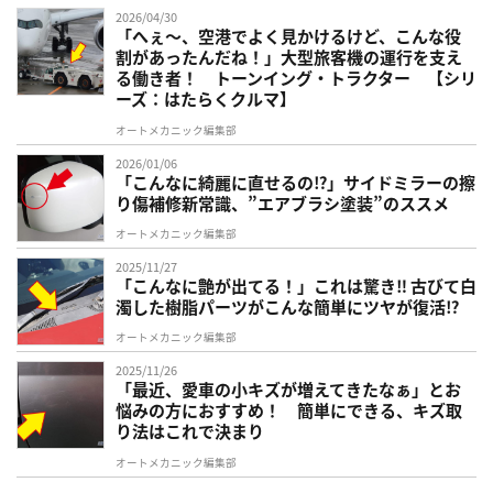
2026/04/30
「へぇ〜、空港でよく見かけるけど、こんな役
割があったんだね！」大型旅客機の運行を支え
る働き者！ トーンイング・トラクター 【シリ
ーズ：はたらくクルマ】
オートメカニック編集部
2026/01/06
「こんなに綺麗に直せるの⁉︎」サイドミラーの擦
り傷補修新常識、”エアブラシ塗装”のススメ
オートメカニック編集部
2025/11/27
「こんなに艶が出てる！」これは驚き‼︎ 古びて白
濁した樹脂パーツがこんな簡単にツヤが復活⁉︎
オートメカニック編集部
2025/11/26
「最近、愛車の小キズが増えてきたなぁ」とお
悩みの方におすすめ！ 簡単にできる、キズ取
り法はこれで決まり
オートメカニック編集部