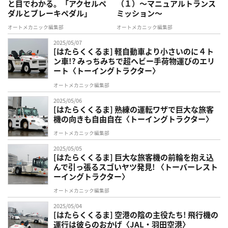
と目でわかる。「アクセルペ
（１）〜マニュアルトランス
ダルとブレーキペダル」
ミッション〜
オートメカニック編集部
オートメカニック編集部
2025/05/07
[はたらくくるま] 軽自動車より小さいのに４ト
ン車!? みっちみちで超ヘビー手荷物運びのエリ
ート〈トーイングトラクター〉
オートメカニック編集部
2025/05/06
[はたらくくるま] 熟練の運転ワザで巨大な旅客
機の向きも自由自在〈トーイングトラクター〉
オートメカニック編集部
2025/05/05
[はたらくくるま] 巨大な旅客機の前輪を抱え込
んで引っ張るスゴいヤツ発見! 〈トーバーレスト
ーイングトラクター〉
オートメカニック編集部
2025/05/04
[はたらくくるま] 空港の陰の主役たち! 飛行機の
運行は彼らのおかげ〈JAL・羽田空港〉