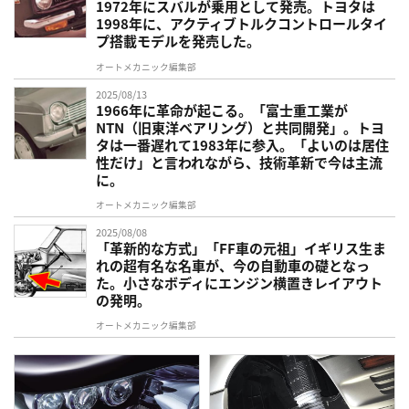
1972年にスバルが乗用として発売。トヨタは
1998年に、アクティブトルクコントロールタイ
プ搭載モデルを発売した。
オートメカニック編集部
2025/08/13
1966年に革命が起こる。「富士重工業が
NTN（旧東洋ベアリング）と共同開発」。トヨ
タは一番遅れて1983年に参入。「よいのは居住
性だけ」と言われながら、技術革新で今は主流
に。
オートメカニック編集部
2025/08/08
「革新的な方式」「FF車の元祖」イギリス生ま
れの超有名な名車が、今の自動車の礎となっ
た。小さなボディにエンジン横置きレイアウト
の発明。
オートメカニック編集部