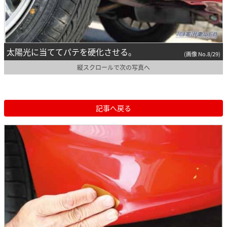
太陽光に当ててパテを硬化させる。
(画像 No.8/29)
縦スクロールで次の写真へ
記事へ戻る