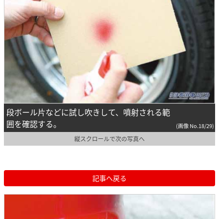
段ボール片などに試し吹きして、噴射される範
囲を確認する。
(画像 No.18/29)
縦スクロールで次の写真へ
記事へ戻る