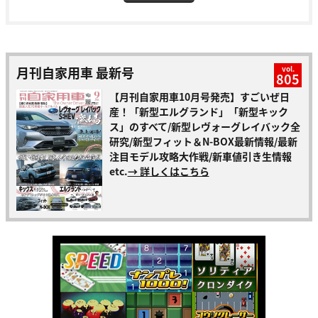
月刊自家用車 最新号
vol.
805
【月刊自家用車10月号発売】すごいぜ日
産！「新型エルグランド」「新型キック
ス」のすべて/新型レヴォーグレイバック全
研究/新型フィット＆N-BOX最新情報/最新
注目モデル攻略大作戦/新車値引き生情報
etc.
→ 詳しくはこちら