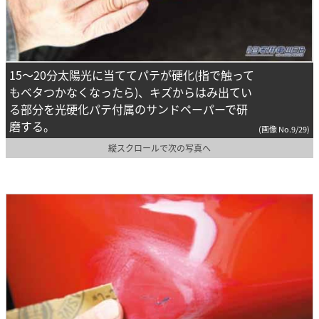
15～20分太陽光に当ててパテが硬化(指で触って
もベタつかなくなったら)、キズからはみ出てい
る部分を光硬化パテ付属のサンドペーパーで研
磨する。
(画像 No.9/29)
縦スクロールで次の写真へ