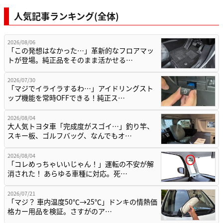
人気記事ランキング(全体)
2026/08/06
「この発想はなかった…」革新的なフロアマッ
トが登場。純正品をそのまま活かせる…
2026/07/30
「マジでイライラするわ…」アイドリングスト
ップ機能を常時OFFできる！純正ス…
2026/08/04
大人気トヨタ車「完成度がスゴイ…」釣り竿、
スキー板、ゴルフバッグ、なんでもオ…
2026/08/04
「コレめっちゃいいじゃん！」運転の不安が解
消された！ あらゆる車種に対応。死…
2026/07/21
「マジ？ 車内温度50℃→25℃」ドンキの情熱価
格カー用品を検証。さすがのア…