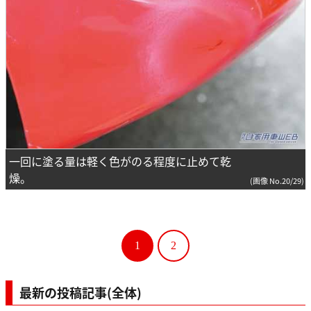
一回に塗る量は軽く色がのる程度に止めて乾
燥。
(画像 No.20/29)
1
2
最新の投稿記事(全体)