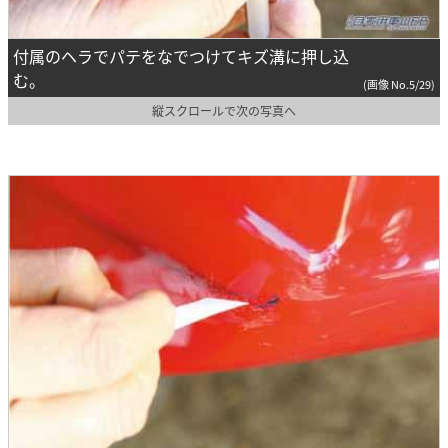
付属のヘラでパテをなでつけてキズ溝に押し込
む。
(画像 No.5/29)
縦スクロールで次の写真へ