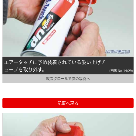
エアータッチに予め装着されている吸い上げチ
ューブを取り外す。
(画像 No.14/29)
縦スクロールで次の写真へ
記事へ戻る