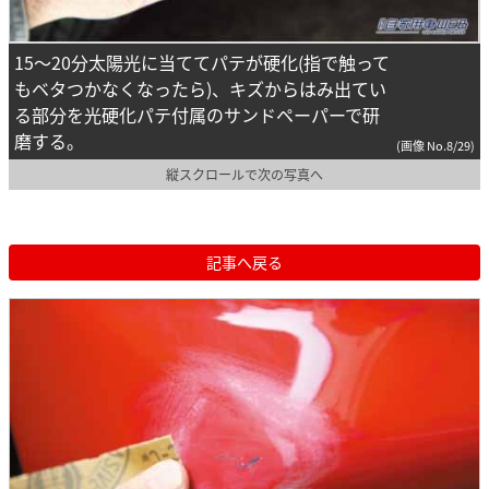
15～20分太陽光に当ててパテが硬化(指で触って
もベタつかなくなったら)、キズからはみ出てい
る部分を光硬化パテ付属のサンドペーパーで研
磨する。
(画像 No.8/29)
縦スクロールで次の写真へ
記事へ戻る