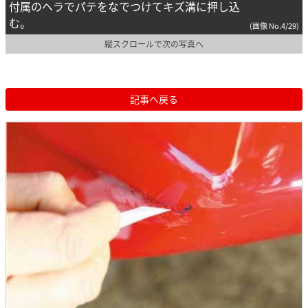
付属のヘラでパテをなでつけてキズ溝に押し込
む。
(画像 No.4/29)
縦スクロールで次の写真へ
記事へ戻る