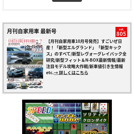
月刊自家用車 最新号
vol.
805
【月刊自家用車10月号発売】すごいぜ日
産！「新型エルグランド」「新型キック
ス」のすべて/新型レヴォーグレイバック全
研究/新型フィット＆N-BOX最新情報/最新
注目モデル攻略大作戦/新車値引き生情報
etc.
→ 詳しくはこちら