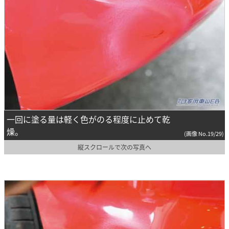
一回に塗る量は軽く色がのる程度に止めて乾
燥。
(画像 No.19/29)
縦スクロールで次の写真へ