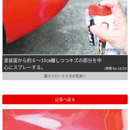
塗装面から約６～10㎝離しつつキズの部分を中
心にスプレーする。
(画像 No.18/29)
縦スクロールで次の写真へ
記事へ戻る