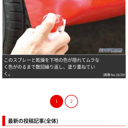
このスプレーと乾燥を下地の色が隠れてムラな
く色がのるまで数回繰り返し、塗り重ねてい
く。
(画像 No.20/29)
1
2
最新の投稿記事(全体)