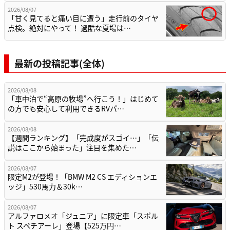
2026/08/07
「甘く見てると痛い目に遭う」走行前のタイヤ
点検。絶対にやって！ 過酷な夏場は…
最新の投稿記事(全体)
2026/08/08
「車中泊で“高原の牧場”へ行こう！」はじめて
の方でも安心して利用できるRVパ…
2026/08/08
【週間ランキング】「完成度がスゴイ…」「伝
説はここから始まった」注目を集めた…
2026/08/07
限定M2が登場！「BMW M2 CS エディションエ
ッジ」530馬力＆30k…
2026/08/07
アルファロメオ「ジュニア」に限定車「スポル
ト スペチアーレ」登場【525万円…