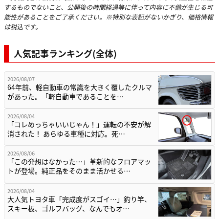
するものでないこと、公開後の時間経過等に伴って内容に不備が生じる可
能性があることをご了承ください。※特別な表記がないかぎり、価格情報
は税込です。
人気記事ランキング(全体)
2026/08/07
64年前、軽自動車の常識を大きく覆したクルマ
があった。「軽自動車であることを…
2026/08/04
「コレめっちゃいいじゃん！」運転の不安が解
消された！ あらゆる車種に対応。死…
2026/08/06
「この発想はなかった…」革新的なフロアマッ
トが登場。純正品をそのまま活かせる…
2026/08/04
大人気トヨタ車「完成度がスゴイ…」釣り竿、
スキー板、ゴルフバッグ、なんでもオ…