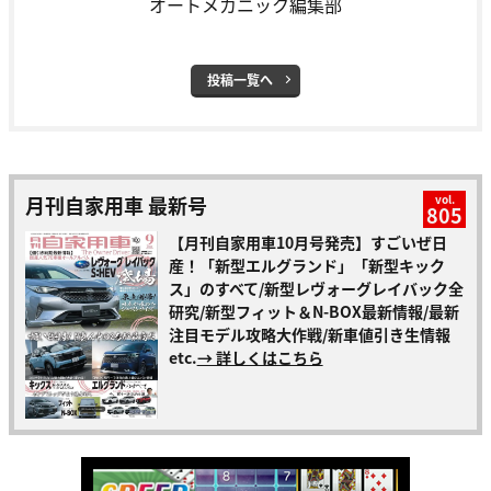
オートメカニック編集部
投稿一覧へ
月刊自家用車 最新号
vol.
805
【月刊自家用車10月号発売】すごいぜ日
産！「新型エルグランド」「新型キック
ス」のすべて/新型レヴォーグレイバック全
研究/新型フィット＆N-BOX最新情報/最新
注目モデル攻略大作戦/新車値引き生情報
etc.
→ 詳しくはこちら