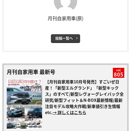
月刊自家用車(原)
投稿一覧へ
月刊自家用車 最新号
vol.
805
【月刊自家用車10月号発売】すごいぜ日
産！「新型エルグランド」「新型キック
ス」のすべて/新型レヴォーグレイバック全
研究/新型フィット＆N-BOX最新情報/最新
注目モデル攻略大作戦/新車値引き生情報
etc.
→ 詳しくはこちら