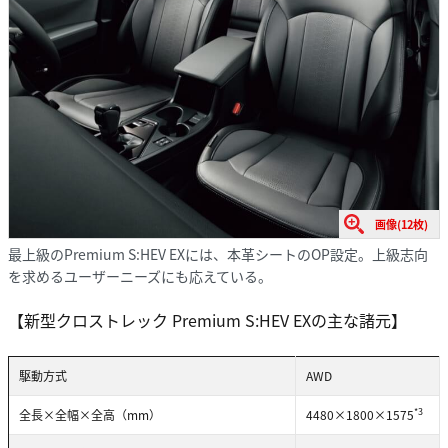
画像(12枚)
最上級のPremium S:HEV EXには、本革シートのOP設定。上級志向
を求めるユーザーニーズにも応えている。
【新型クロストレック Premium S:HEV EXの主な諸元】
駆動方式
AWD
*3
全長×全幅×全高（mm）
4480×1800×1575