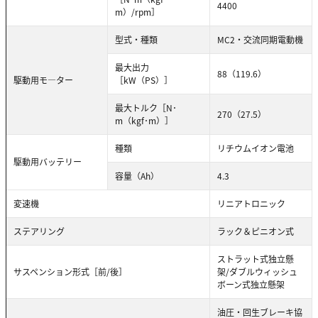
4400
m）/rpm］
型式・種類
MC2・交流同期電動機
最大出力
88（119.6）
駆動用モ―ター
［kW（PS）］
最大トルク［N･
270（27.5）
m（kgf･m）］
種類
リチウムイオン電池
駆動用バッテリー
容量（Ah）
4.3
変速機
リニアトロニック
ステアリング
ラック＆ピニオン式
ストラット式独立懸
サスペンション形式［前/後］
架/ダブルウィッシュ
ボーン式独立懸架
油圧・回生ブレーキ協