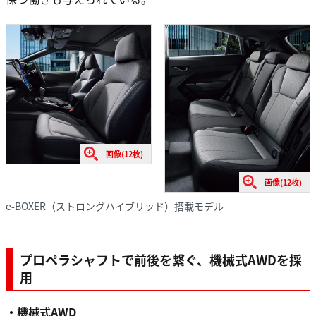
画像(12枚)
画像(12枚)
e-BOXER（ストロングハイブリッド）搭載モデル
プロペラシャフトで前後を繋ぐ、機械式AWDを採
用
・機械式AWD