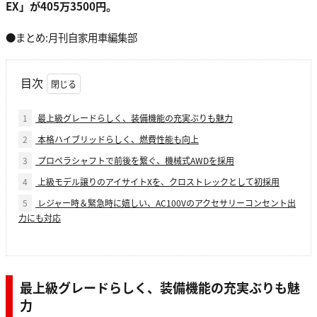
EX」が405万3500円。
●まとめ:月刊自家用車編集部
目次
1
最上級グレードらしく、装備機能の充実ぶりも魅力
2
本格ハイブリッドらしく、燃費性能も向上
3
プロペラシャフトで前後を繋ぐ、機械式AWDを採用
4
上級モデル譲りのアイサイトXを、クロストレックとして初採用
5
レジャー時＆緊急時に嬉しい、AC100Vのアクセサリーコンセント出
力にも対応
最上級グレードらしく、装備機能の充実ぶりも魅
力