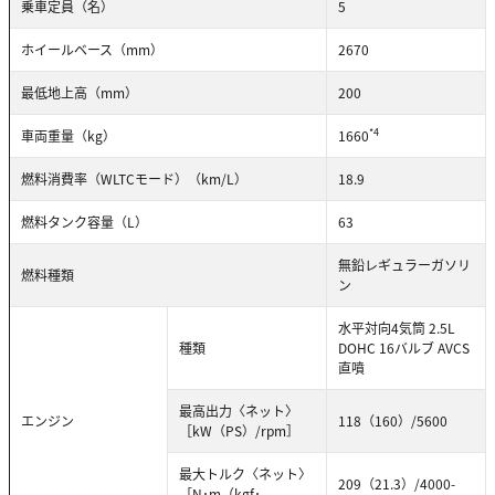
乗車定員（名）
5
ホイールベース（mm）
2670
最低地上高（mm）
200
*4
車両重量（kg）
1660
燃料消費率（WLTCモード）（km/L）
18.9
燃料タンク容量（L）
63
無鉛レギュラーガソリ
燃料種類
ン
水平対向4気筒 2.5L
種類
DOHC 16バルブ AVCS
直噴
最高出力〈ネット〉
エンジン
118（160）/5600
［kW（PS）/rpm］
最大トルク〈ネット〉
209（21.3）/4000-
［N･m（kgf･