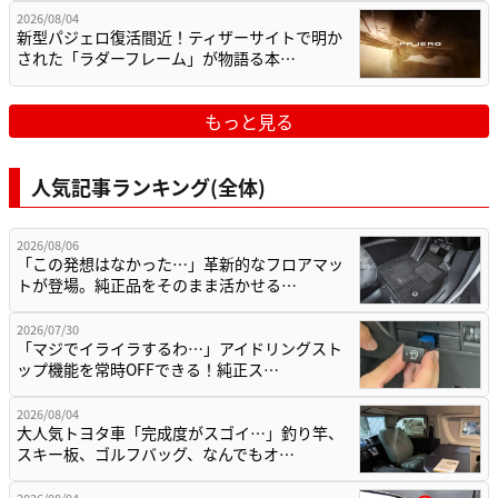
2026/08/04
新型パジェロ復活間近！ティザーサイトで明か
された「ラダーフレーム」が物語る本…
もっと見る
人気記事ランキング(全体)
2026/08/06
「この発想はなかった…」革新的なフロアマッ
トが登場。純正品をそのまま活かせる…
2026/07/30
「マジでイライラするわ…」アイドリングスト
ップ機能を常時OFFできる！純正ス…
2026/08/04
大人気トヨタ車「完成度がスゴイ…」釣り竿、
スキー板、ゴルフバッグ、なんでもオ…
2026/08/04