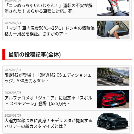
「コレめっちゃいいじゃん！」運転の不安が解
消された！ あらゆる車種に対応。死…
2026/07/21
「マジ？ 車内温度50℃→25℃」ドンキの情熱価
格カー用品を検証。さすがのア…
最新の投稿記事(全体)
2026/08/07
限定M2が登場！「BMW M2 CS エディションエ
ッジ」530馬力＆30k…
2026/08/07
アルファロメオ「ジュニア」に限定車「スポル
ト スペチアーレ」登場【525万円…
2026/08/07
大迫力な顔つきに変身！モデリスタが提案する
ハリアーの新カスタマイズとは？