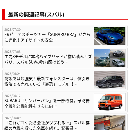
最新の関連記事(スバル)
2026/07/30
FRピュアスポーツカー「SUBARU BRZ」がさら
に進化！アイサイトの安全…
2026/07/03
主力3モデルに本格ハイブリッドが揃い踏み！ズ
バリ、スバルSUVの勢力図はどう…
2026/06/24
商談では超強気！最新フォレスターは、値引き
激渋でも売れている「最恐」モデル【…
2026/06/12
SUBARU「サンバーバン」を一部改良。予防安
全機能と機能性をさらに向上
2026/06/09
「これがコケたら会社がツブれる…」スバル存
続の危機を救った名車を紹介。緊張感…