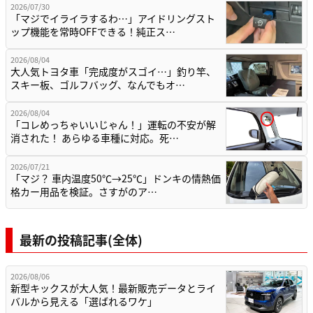
2026/07/30
「マジでイライラするわ…」アイドリングスト
ップ機能を常時OFFできる！純正ス…
2026/08/04
大人気トヨタ車「完成度がスゴイ…」釣り竿、
スキー板、ゴルフバッグ、なんでもオ…
2026/08/04
「コレめっちゃいいじゃん！」運転の不安が解
消された！ あらゆる車種に対応。死…
2026/07/21
「マジ？ 車内温度50℃→25℃」ドンキの情熱価
格カー用品を検証。さすがのア…
最新の投稿記事(全体)
2026/08/06
新型キックスが大人気！最新販売データとライ
バルから見える「選ばれるワケ」