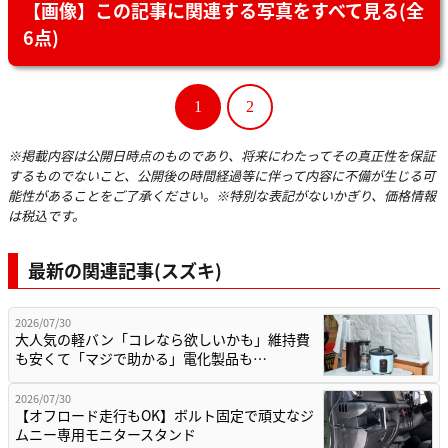
【画像】この記事に関連する写真をすべて見る(全
6点)
1
2
※掲載内容は公開日時点のものであり、将来にわたってその真正性を保証
するものでないこと、公開後の時間経過等に伴って内容に不備が生じる可
能性があることをご了承ください。※特別な表記がないかぎり、価格情報
は税込です。
最新の関連記事(スズキ)
2026/07/30
大人気の軽バン「コレなら欲しいかも」維持費
も安くて「マジで助かる」電化製品も…
2026/07/30
【オフロード走行もOK】ボルト固定で頑丈なジ
ムニー専用モニタースタンド