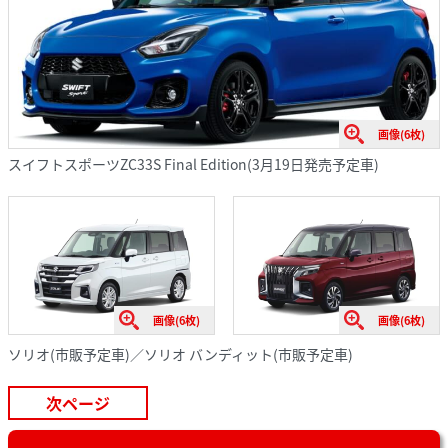
画像(6枚)
スイフトスポーツZC33S Final Edition(3月19日発売予定車)
画像(6枚)
画像(6枚)
ソリオ(市販予定車)／ソリオ バンディット(市販予定車)
次ページ