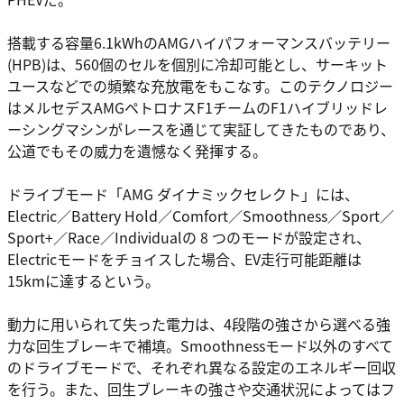
搭載する容量6.1kWhのAMGハイパフォーマンスバッテリー
(HPB)は、560個のセルを個別に冷却可能とし、サーキット
ユースなどでの頻繁な充放電をもこなす。このテクノロジー
はメルセデスAMGペトロナスF1チームのF1ハイブリッドレ
ーシングマシンがレースを通じて実証してきたものであり、
公道でもその威力を遺憾なく発揮する。
ドライブモード「AMG ダイナミックセレクト」には、
Electric／Battery Hold／Comfort／Smoothness／Sport／
Sport+／Race／Individualの 8 つのモードが設定され、
Electricモードをチョイスした場合、EV走行可能距離は
15kmに達するという。
動力に用いられて失った電力は、4段階の強さから選べる強
力な回生ブレーキで補填。Smoothnessモード以外のすべて
のドライブモードで、それぞれ異なる設定のエネルギー回収
を行う。また、回生ブレーキの強さや交通状況によってはフ