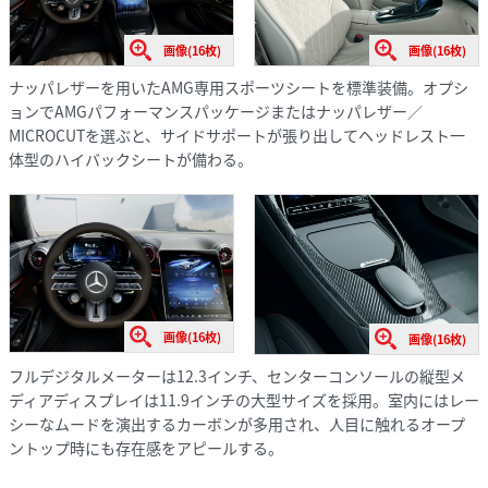
画像(16枚)
画像(16枚)
ナッパレザーを用いたAMG専用スポーツシートを標準装備。オプシ
ョンでAMGパフォーマンスパッケージまたはナッパレザー／
MICROCUTを選ぶと、サイドサポートが張り出してヘッドレスト一
体型のハイバックシートが備わる。
画像(16枚)
画像(16枚)
フルデジタルメーターは12.3インチ、センターコンソールの縦型メ
ディアディスプレイは11.9インチの大型サイズを採用。室内にはレー
シーなムードを演出するカーボンが多用され、人目に触れるオープ
ントップ時にも存在感をアピールする。