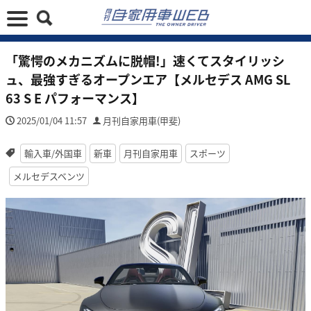
「驚愕のメカニズムに脱帽!」速くてスタイリッシ
ュ、最強すぎるオープンエア【メルセデス AMG SL
63 S E パフォーマンス】
2025/01/04 11:57
月刊自家用車(甲斐)
輸入車/外国車
新車
月刊自家用車
スポーツ
メルセデスベンツ