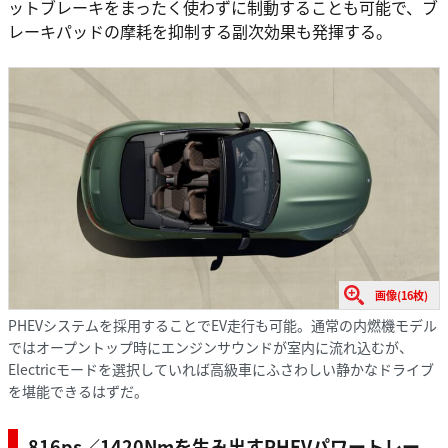
ットブレーキをまったく使わずに制動することも可能で、ブ
レーキパッドの摩耗を抑制する副次効果も発揮する。
画像(16枚)
PHEVシステムを採用することでEV走行も可能。通常の内燃機モデル
ではオープントップ時にエンジンサウンドが室内に流れ込むが、
Electricモードを選択していれば高級車にふさわしい静かなドライブ
を堪能できるはずだ。
816ps／1420Nmを生み出すPHEVパワートレー