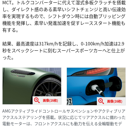
MCT。トルクコンバーターに代えて湿式多板クラッチを搭載
し、ダイレクト感のある素早いシフトチェンジと高い伝達効
率を実現するもので、シフトダウン時には自動ブリッピング
機能を発揮し、素早い発進加速を促すレーススタート機能も
有する。
結果、最高速度は317km/hを記録し、0-100km/h加速は2.9
秒をスペックシートに刻むスーパースポーツカーへと仕上が
った。
画像(16枚)
画像(16枚)
AMGアクティブライドコントロールサスペンションやアクティブリア
アクスルステアリングを搭載。状況に応じてリアアクスルに備わった
電動モーターは、フロントアクスルにも動力を伝える全輪駆動モデ