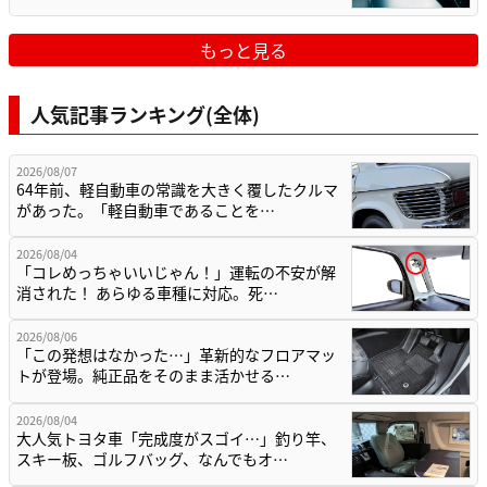
もっと見る
人気記事ランキング(全体)
2026/08/07
64年前、軽自動車の常識を大きく覆したクルマ
があった。「軽自動車であることを…
2026/08/04
「コレめっちゃいいじゃん！」運転の不安が解
消された！ あらゆる車種に対応。死…
2026/08/06
「この発想はなかった…」革新的なフロアマッ
トが登場。純正品をそのまま活かせる…
2026/08/04
大人気トヨタ車「完成度がスゴイ…」釣り竿、
スキー板、ゴルフバッグ、なんでもオ…