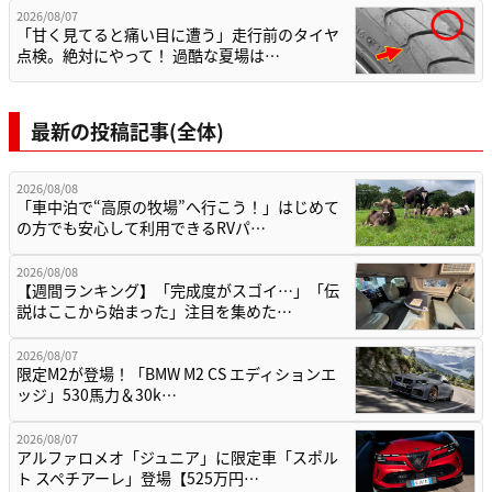
2026/08/07
「甘く見てると痛い目に遭う」走行前のタイヤ
点検。絶対にやって！ 過酷な夏場は…
最新の投稿記事(全体)
2026/08/08
「車中泊で“高原の牧場”へ行こう！」はじめて
の方でも安心して利用できるRVパ…
2026/08/08
【週間ランキング】「完成度がスゴイ…」「伝
説はここから始まった」注目を集めた…
2026/08/07
限定M2が登場！「BMW M2 CS エディションエ
ッジ」530馬力＆30k…
2026/08/07
アルファロメオ「ジュニア」に限定車「スポル
ト スペチアーレ」登場【525万円…