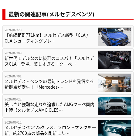
最新の関連記事(メルセデスベンツ)
2026/07/29
【航続距離771km】メルセデス新型「CLA /
CLA シューティングブレ…
2026/07/09
新世代モデルなのに抜群のコスパ！「メルセデ
スCLA」登場。美しすぎる「クーペ…
2026/07/01
メルセデス・ベンツの最旬トレンドを発信する
新拠点が誕生！「Mercedes-…
2026/06/22
美しさと強靭な走りを追求したAMGクーペ国内
上陸【メルセデスAMG CLE5…
2026/06/12
メルセデスベンツSクラス、フロントマスクを一
新。約2700点の部品を刷新した…