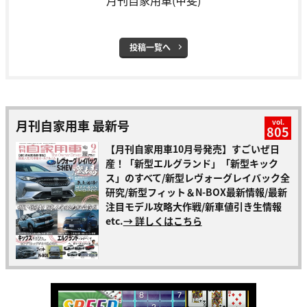
月刊自家用車(甲斐)
投稿一覧へ
月刊自家用車 最新号
vol.
805
【月刊自家用車10月号発売】すごいぜ日
産！「新型エルグランド」「新型キック
ス」のすべて/新型レヴォーグレイバック全
研究/新型フィット＆N-BOX最新情報/最新
注目モデル攻略大作戦/新車値引き生情報
etc.
→ 詳しくはこちら