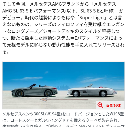
そして今回、メルセデスAMGブランドから「メルセデス
AMG SL 63 S E パフォーマンス(以下、SL 63 S Eと呼称)」が
デビュー。時代の趨勢によりもはや「Super Light」とは言
えないものの、シリーズのフィロソフィを受け継ぐエレガン
トなロングノーズ／ショートデッキのスタイルを堅持しつ
つ、新たに採用した電動システム＝Eパフォーマンスによっ
て元祖モデルに恥じない動力性能を手に入れてリリースされ
る。
画像(16枚)
メルセデスベンツ300SL(W194型)をロードバージョンとしたW198型
は、ロードスターとガルウイングドアを備えるクーペが製造され、
未だ根強い人気を誇る。新型のメルセデス AMG SL 63 S E パフォーマ