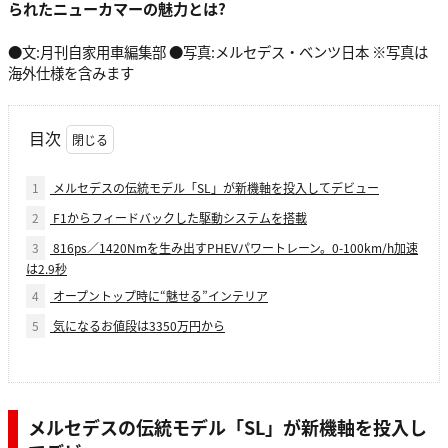
られたニューカマーの魅力とは?
●文:月刊自家用車編集部 ●写真:メルセデス・ベンツ日本 ※写真は
海外仕様を含みます
目次
1
メルセデスの伝統モデル「SL」が新機軸を投入してデビュー
2
F1からフィードバックした駆動システムを搭載
3
816ps／1420Nmを生み出すPHEVパワートレーン。0-100km/h加速
は2.9秒
4
オープントップ時に“魅せる”インテリア
5
気になるお値段は3350万円から
メルセデスの伝統モデル「SL」が新機軸を投入し