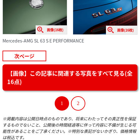
画像(16枚)
画像(16枚)
Mercedes-AMG SL 63 S E PERFORMANCE
次ページ
【画像】この記事に関連する写真をすべて見る(全
16点)
1
2
※掲載内容は公開日時点のものであり、将来にわたってその真正性を保証
するものでないこと、公開後の時間経過等に伴って内容に不備が生じる可
能性があることをご了承ください。※特別な表記がないかぎり、価格情報
は税込です。