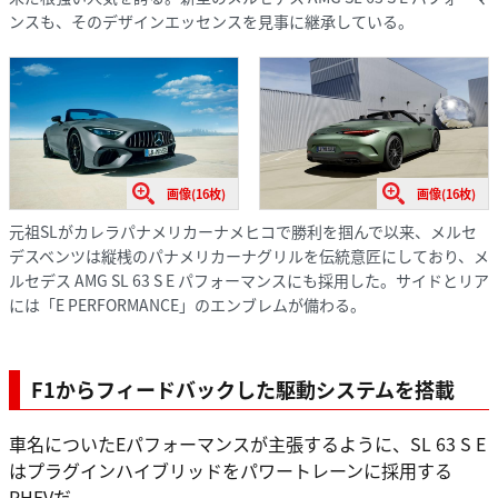
ンスも、そのデザインエッセンスを見事に継承している。
画像(16枚)
画像(16枚)
元祖SLがカレラパナメリカーナメヒコで勝利を掴んで以来、メルセ
デスベンツは縦桟のパナメリカーナグリルを伝統意匠にしており、メ
ルセデス AMG SL 63 S E パフォーマンスにも採用した。サイドとリア
には「E PERFORMANCE」のエンブレムが備わる。
F1からフィードバックした駆動システムを搭載
車名についたEパフォーマンスが主張するように、SL 63 S E
はプラグインハイブリッドをパワートレーンに採用する
PHEVだ。