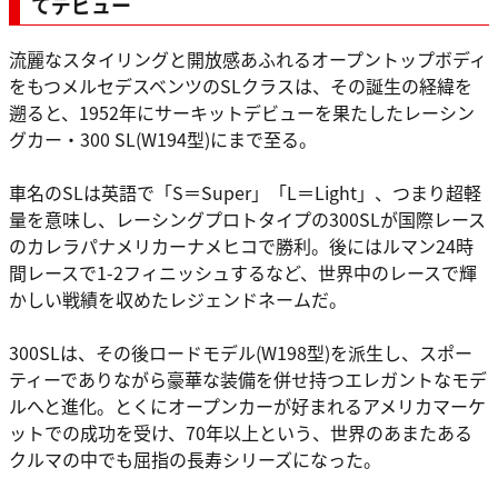
てデビュー
流麗なスタイリングと開放感あふれるオープントップボディ
をもつメルセデスベンツのSLクラスは、その誕生の経緯を
遡ると、1952年にサーキットデビューを果たしたレーシン
グカー・300 SL(W194型)にまで至る。
車名のSLは英語で「S＝Super」「L＝Light」、つまり超軽
量を意味し、レーシングプロトタイプの300SLが国際レース
のカレラパナメリカーナメヒコで勝利。後にはルマン24時
間レースで1-2フィニッシュするなど、世界中のレースで輝
かしい戦績を収めたレジェンドネームだ。
300SLは、その後ロードモデル(W198型)を派生し、スポー
ティーでありながら豪華な装備を併せ持つエレガントなモデ
ルへと進化。とくにオープンカーが好まれるアメリカマーケ
ットでの成功を受け、70年以上という、世界のあまたある
クルマの中でも屈指の長寿シリーズになった。