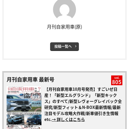
月刊自家用車(原)
投稿一覧へ
月刊自家用車 最新号
vol.
805
【月刊自家用車10月号発売】すごいぜ日
産！「新型エルグランド」「新型キック
ス」のすべて/新型レヴォーグレイバック全
研究/新型フィット＆N-BOX最新情報/最新
注目モデル攻略大作戦/新車値引き生情報
etc.
→ 詳しくはこちら