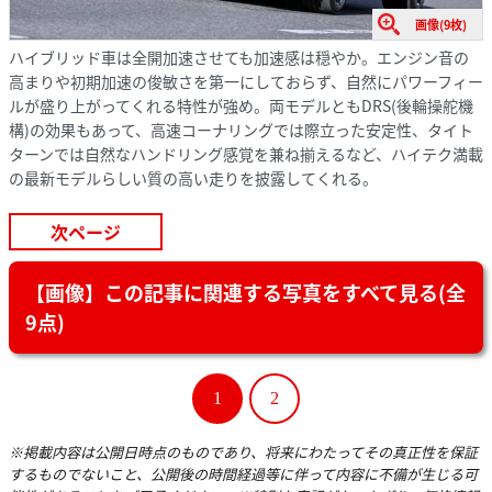
画像(9枚)
ハイブリッド車は全開加速させても加速感は穏やか。エンジン音の
高まりや初期加速の俊敏さを第一にしておらず、自然にパワーフィー
ルが盛り上がってくれる特性が強め。両モデルともDRS(後輪操舵機
構)の効果もあって、高速コーナリングでは際立った安定性、タイト
ターンでは自然なハンドリング感覚を兼ね揃えるなど、ハイテク満載
の最新モデルらしい質の高い走りを披露してくれる。
次ページ
【画像】この記事に関連する写真をすべて見る(全
9点)
1
2
※掲載内容は公開日時点のものであり、将来にわたってその真正性を保証
するものでないこと、公開後の時間経過等に伴って内容に不備が生じる可