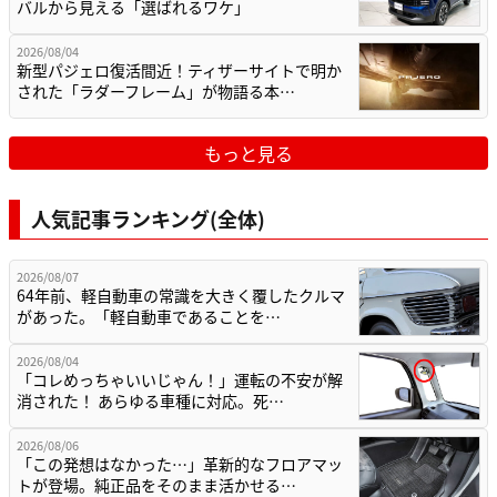
バルから見える「選ばれるワケ」
2026/08/04
新型パジェロ復活間近！ティザーサイトで明か
された「ラダーフレーム」が物語る本…
もっと見る
人気記事ランキング(全体)
2026/08/07
64年前、軽自動車の常識を大きく覆したクルマ
があった。「軽自動車であることを…
2026/08/04
「コレめっちゃいいじゃん！」運転の不安が解
消された！ あらゆる車種に対応。死…
2026/08/06
「この発想はなかった…」革新的なフロアマッ
トが登場。純正品をそのまま活かせる…