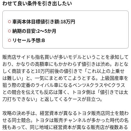
わせて良い条件を引き出したい
車両本体目標値引き額:18万円
納期の目安:2〜5か月
リセール予想:B
販売店サイドも指名買いが多いモデルということを承知して
おり、かなりの高額車にもかかわらず値引きは渋め。おとな
しく商談すると10万円前後の値引きで「これ以上の上乗せ
は難しい」と、一気にまとめてこようとする。上級国産車を
狙う際の定番のライバル車になるベンツAクラスやCクラス
との競合を伝えても反応は薄く、トヨタ側は「値引きでは太
刀打ちできない」と返してくるケースが目立つ。
攻略の決め手は、経営資本が異なるトヨタ販売店同士を競わ
せる同士競合。トヨタは販売チャンネルが多かった時代の名
残もあって、同じ地域に経営資本が異なる販売店が複数ある