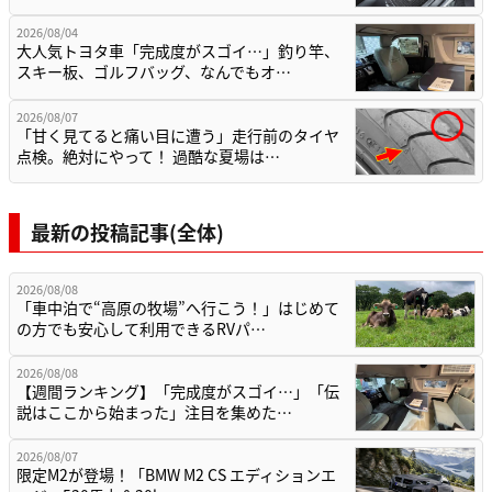
2026/08/04
大人気トヨタ車「完成度がスゴイ…」釣り竿、
スキー板、ゴルフバッグ、なんでもオ…
2026/08/07
「甘く見てると痛い目に遭う」走行前のタイヤ
点検。絶対にやって！ 過酷な夏場は…
最新の投稿記事(全体)
2026/08/08
「車中泊で“高原の牧場”へ行こう！」はじめて
の方でも安心して利用できるRVパ…
2026/08/08
【週間ランキング】「完成度がスゴイ…」「伝
説はここから始まった」注目を集めた…
2026/08/07
限定M2が登場！「BMW M2 CS エディションエ