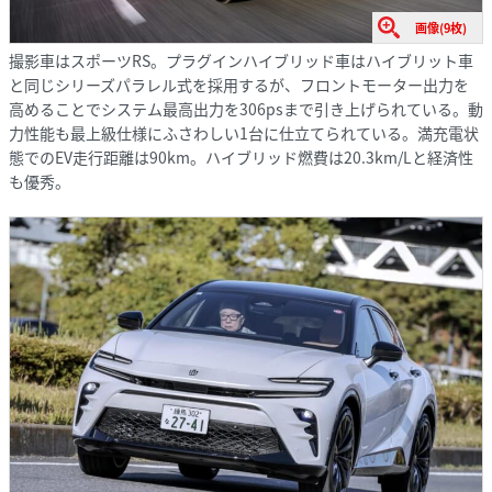
画像(9枚)
撮影車はスポーツRS。プラグインハイブリッド車はハイブリット車
と同じシリーズパラレル式を採用するが、フロントモーター出力を
高めることでシステム最高出力を306psまで引き上げられている。動
力性能も最上級仕様にふさわしい1台に仕立てられている。満充電状
態でのEV走行距離は90km。ハイブリッド燃費は20.3km/Lと経済性
も優秀。