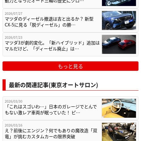
動力となったオート三輪の歴史にクロ…
2026/07/27
マツダのディーゼル撤退は吉と出るか？ 新型
CX-5に見る「脱ディーゼル」の勝…
2026/07/23
マツダ3が劇的変化。「新ハイブリッド」追加は
マルだけど、「ディーゼル廃止」は…
もっと見る
最新の関連記事(東京オートサロン)
2026/03/30
「これはスゴいわ…」日本のガレージでとんで
もない激レア車両が眠っていた！ ピ…
2026/03/16
え？前後にエンジン？何でもありの魔改造「双
竜」が挑むカスタムカーの限界突破