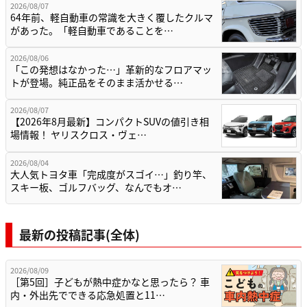
2026/08/07
64年前、軽自動車の常識を大きく覆したクルマ
があった。「軽自動車であることを…
2026/08/06
「この発想はなかった…」革新的なフロアマッ
トが登場。純正品をそのまま活かせる…
2026/08/07
【2026年8月最新】コンパクトSUVの値引き相
場情報！ ヤリスクロス・ヴェ…
2026/08/04
大人気トヨタ車「完成度がスゴイ…」釣り竿、
スキー板、ゴルフバッグ、なんでもオ…
最新の投稿記事(全体)
2026/08/09
［第5回］子どもが熱中症かなと思ったら？ 車
内・外出先でできる応急処置と11…