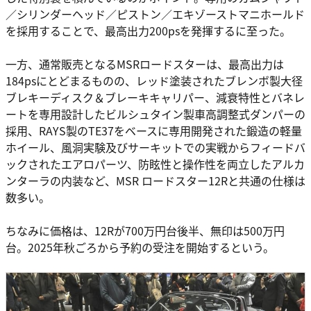
／シリンダーヘッド／ピストン／エキゾーストマニホールド
を採用することで、最高出力200psを発揮するに至った。
一方、通常販売となるMSRロードスターは、最高出力は
184psにとどまるものの、レッド塗装されたブレンボ製大径
ブレキーディスク＆ブレーキキャリパー、減衰特性とバネレ
ートを専用設計したビルシュタイン製車高調整式ダンパーの
採用、RAYS製のTE37をベースに専用開発された鍛造の軽量
ホイール、風洞実験及びサーキットでの実戦からフィードバ
ックされたエアロパーツ、防眩性と操作性を両立したアルカ
ンターラの内装など、MSR ロードスター12Rと共通の仕様は
数多い。
ちなみに価格は、12Rが700万円台後半、無印は500万円
台。2025年秋ごろから予約の受注を開始するという。