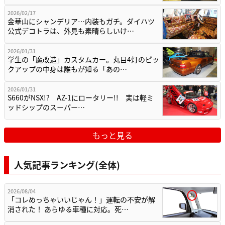
2026/02/17
金華山にシャンデリア…内装もガチ。ダイハツ
公式デコトラは、外見も素晴らしいけ…
2026/01/31
学生の「魔改造」カスタムカー。丸目4灯のピッ
クアップの中身は誰もが知る「あの…
2026/01/31
S660がNSX!? AZ-1にロータリー!! 実は軽ミ
ッドシップのスーパー…
もっと見る
人気記事ランキング(全体)
2026/08/04
「コレめっちゃいいじゃん！」運転の不安が解
消された！ あらゆる車種に対応。死…