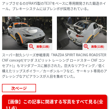
アップさせるのがRAYS製のTE37をベースに専用開発された鍛造ホイ
ール。ブレキーシステムにはブレンボが採用されている。
画像(11枚)
画像(11枚)
スーパー耐久シリーズ参戦車両「MAZDA SPIRIT RACING ROADSTER
CNF concept(マツダ スピリット レーシング ロードスター CNF コン
セプト)」もマツダブースに展示された。巨大なリアウイング／低く
構えたリップスポイラー／カーボンルーフなど、サーキット専用のア
グレッシブなアピアランスが人目を集めていた。
次ページ
【画像】この記事に関連する写真をすべて見る(全
11点)