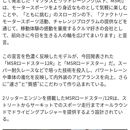
して発足した「マツダスピリットレーシング(以下、MSR)」
は、モータースポーツをより身近なものとして気軽に楽しむ
ことや、「ともに挑む」のスローガンの下、「ファクトリー
モータースポーツ活動、チャレンジプログラムの提供などを
通じて、移動体験の感動を量産するクルマ好きの会社とし
て、前向きに今日を生きる人の輪を広げてまいります」と宣
言。
この宣言を色濃く反映したモデルが、今回発表された
「MSRロードスター12R」と「MSRロードスター」だ。スー
パー耐久レースなどで培った技術を投入し、パワートレーン
や車体の進化を反映して内外装のアピアランスを向上、さら
に“速さ”と“質感”にこだわって作り込まれている。
2リッターエンジンを搭載したMSRロードスター/12Rは、ス
トリートからサーキットでのスポーツ走行までオールラウン
ドでドライビングプレジャーを提供するよう設計されてい
る。