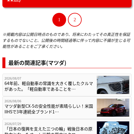
1
2
※掲載内容は公開日時点のものであり、将来にわたってその真正性を保証
するものでないこと、公開後の時間経過等に伴って内容に不備が生じる可
能性があることをご了承ください。
最新の関連記事(マツダ)
2026/08/07
64年前、軽自動車の常識を大きく覆したクルマ
があった。「軽自動車であることを…
2026/08/06
マツダ新型CX-5の安全性能が素晴らしい！米国
IIHSで3年連続全ブランド1…
2026/07/29
「日本の復興を支えた三つの輪」戦後日本の原