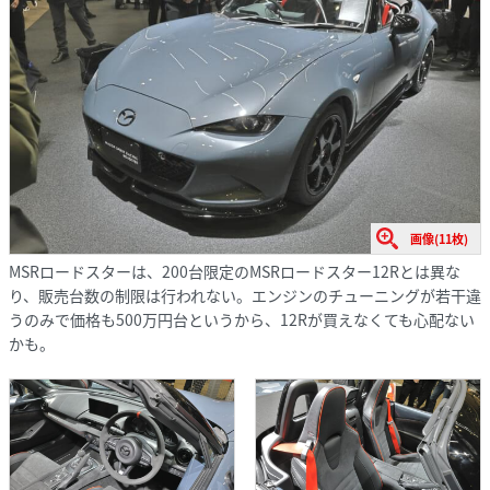
画像(11枚)
MSRロードスターは、200台限定のMSRロードスター12Rとは異な
り、販売台数の制限は行われない。エンジンのチューニングが若干違
うのみで価格も500万円台というから、12Rが買えなくても心配ない
かも。