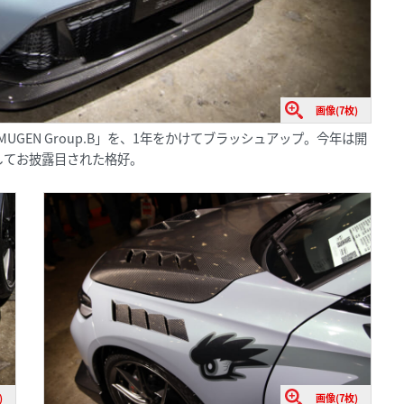
画像(7枚)
R MUGEN Group.B」を、1年をかけてブラッシュアップ。今年は開
してお披露目された格好。
)
画像(7枚)