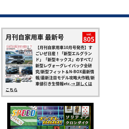
月刊自家用車 最新号
vol.
805
【月刊自家用車10月号発売】す
ごいぜ日産！「新型エルグラン
ド」「新型キックス」のすべて/
新型レヴォーグレイバック全研
究/新型フィット＆N-BOX最新情
報/最新注目モデル攻略大作戦/新
車値引き生情報etc.
→ 詳しくは
こちら