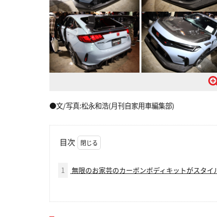
●文/写真:松永和浩(月刊自家用車編集部)
目次
1
無限のお家芸のカーボンボディキットがスタイル