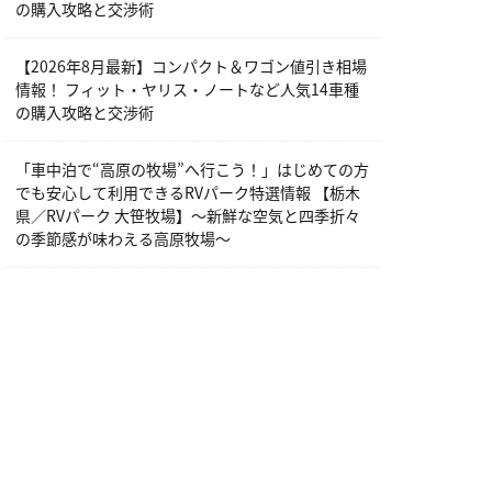
の購入攻略と交渉術
【2026年8月最新】コンパクト＆ワゴン値引き相場
情報！ フィット・ヤリス・ノートなど人気14車種
の購入攻略と交渉術
「車中泊で“高原の牧場”へ行こう！」はじめての方
でも安心して利用できるRVパーク特選情報 【栃木
県／RVパーク 大笹牧場】～新鮮な空気と四季折々
の季節感が味わえる高原牧場～