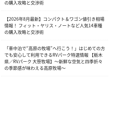
の購入攻略と交渉術
【2026年8月最新】コンパクト＆ワゴン値引き相場
情報！ フィット・ヤリス・ノートなど人気14車種
の購入攻略と交渉術
「車中泊で“高原の牧場”へ行こう！」はじめての方
でも安心して利用できるRVパーク特選情報 【栃木
県／RVパーク 大笹牧場】～新鮮な空気と四季折々
の季節感が味わえる高原牧場～