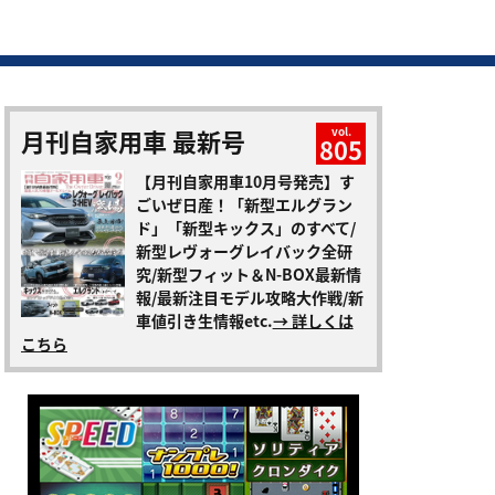
月刊自家用車 最新号
vol.
805
【月刊自家用車10月号発売】す
ごいぜ日産！「新型エルグラン
ド」「新型キックス」のすべて/
新型レヴォーグレイバック全研
究/新型フィット＆N-BOX最新情
報/最新注目モデル攻略大作戦/新
車値引き生情報etc.
→ 詳しくは
こちら