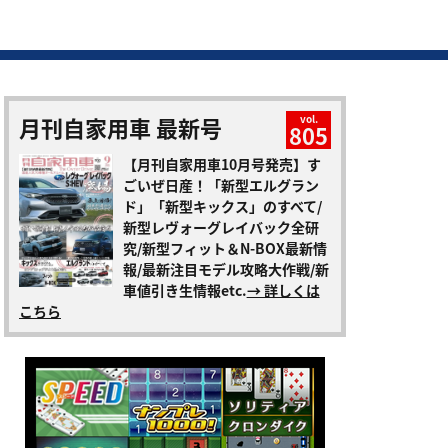
月刊自家用車 最新号
vol.
805
【月刊自家用車10月号発売】す
ごいぜ日産！「新型エルグラン
ド」「新型キックス」のすべて/
新型レヴォーグレイバック全研
究/新型フィット＆N-BOX最新情
報/最新注目モデル攻略大作戦/新
車値引き生情報etc.
→ 詳しくは
こちら