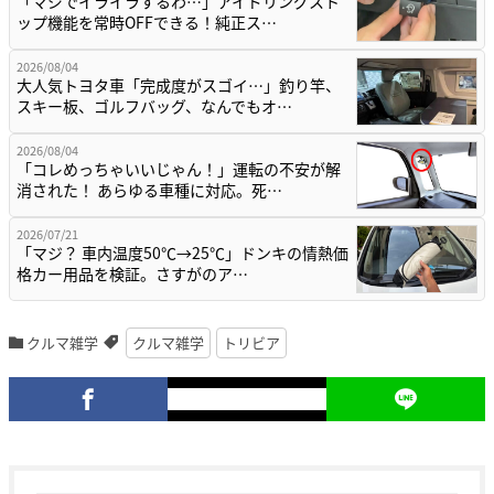
「マジでイライラするわ…」アイドリングスト
ップ機能を常時OFFできる！純正ス…
2026/08/04
大人気トヨタ車「完成度がスゴイ…」釣り竿、
スキー板、ゴルフバッグ、なんでもオ…
2026/08/04
「コレめっちゃいいじゃん！」運転の不安が解
消された！ あらゆる車種に対応。死…
2026/07/21
「マジ？ 車内温度50℃→25℃」ドンキの情熱価
格カー用品を検証。さすがのア…
クルマ雑学
クルマ雑学
トリビア