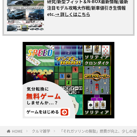
研究/新型フィット＆N-BOX最新情報/最新
注目モデル攻略大作戦/新車値引き生情報
etc.
→ 詳しくはこちら
HOME
クルマ雑学
「それガソリンの無駄」燃費が向上、少しの違