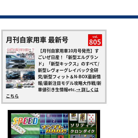
月刊自家用車 最新号
vol.
805
【月刊自家用車10月号発売】す
ごいぜ日産！「新型エルグラン
ド」「新型キックス」のすべて/
新型レヴォーグレイバック全研
究/新型フィット＆N-BOX最新情
報/最新注目モデル攻略大作戦/新
車値引き生情報etc.
→ 詳しくは
こちら