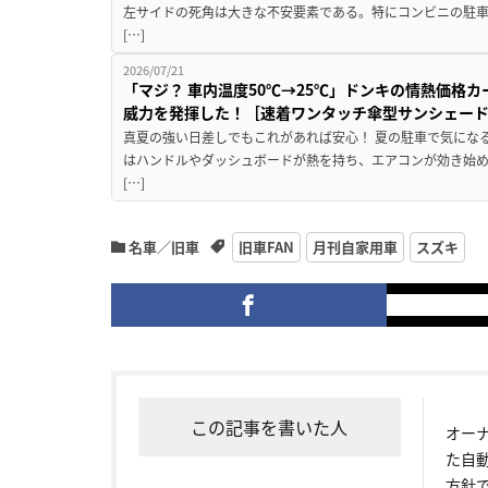
左サイドの死角は大きな不安要素である。特にコンビニの駐
[…]
2026/07/21
「マジ？ 車内温度50℃→25℃」ドンキの情熱価格
威力を発揮した！［速着ワンタッチ傘型サンシェー
真夏の強い日差しでもこれがあれば安心！ 夏の駐車で気にな
はハンドルやダッシュボードが熱を持ち、エアコンが効き始め
[…]
名車／旧車
旧車FAN
月刊自家用車
スズキ
この記事を書いた人
オー
た自
方針