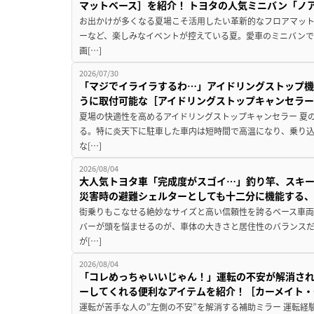
マットベース］を紹介！ トヨタの人気ミニバン「ノ
お出かけが多くなる夏場こそ活用したい革新的なフロアマット
ーなど、楽しみなイベントが控えている夏。愛車のミニバン
画[…]
2026/07/30
「マジでイライラするわ…」アイドリングストップ機
うに取付可能な［アイドリングストップキャンセラ
夏場の快適性を高めるアイドリングストップキャンセラー 夏
る。特に炎天下に駐車した車内は短時間で高温になり、乗り
な[…]
2026/08/04
大人気トヨタ車「完成度がスゴイ…」釣り竿、スキー
災害時の避難シェルターとしても十二分に機能する
街乗りもこなせる絶妙なサイズと高い信頼性を誇るベース車両
バーが頭を悩ませるのが、車体の大きさと居住性のバランス
が[…]
2026/08/04
「コレめっちゃいいじゃん！」運転の不安が解消され
ーしてくれる便利なアイテムを紹介！［カーメイト・CZ
運転が苦手な人の”左側の不安”を解消する補助ミラー 運転経