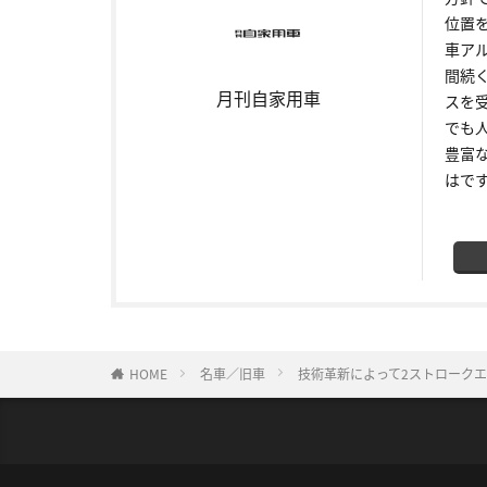
位置
車ア
間続
月刊自家用車
スを
でも
豊富
はで
HOME
名車／旧車
技術革新によって2ストローク