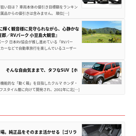
月の狙い目は？ 車両本体の値引き目標額をランキン
品からの値引きは含みません。 順位[…]
亜に輝く観音様に見守られながら、心静かな
郡／RVパーク 小豆島大観音』
ーク 日本RV協会が推し進めている「RVパー
グカーなどで自動車旅行を楽しんでいるユーザー
」 そんな自由気ままで、タフなSUV【ホ
機能的な「動く箱」を目指したクルマ ホンダ・
スタイル層に向けて開発され、2002年に北[…]
登場。純正品をそのまま活かせる［ゴリラ