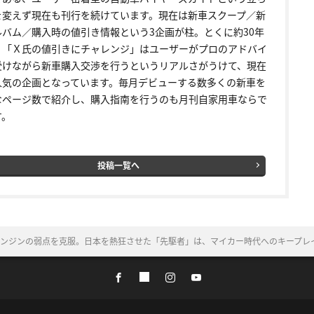
を変えず現在も刊行を続けています。現在は新車スクープ／新
ルバム／購入時の値引き情報という3企画が柱。とくに約30年
く「Ｘ氏の値引きにチャレンジ」はユーザーがプロのアドバイ
受けながら新車購入交渉を行うというリアルさがうけて、現在
人気の企画となっています。毎月デビューする数多くの新車を
なページ数で紹介し、購入指南を行うのも月刊自家用車ならで
す。
投稿一覧へ
エンジンの弱点を克服。日本を熱狂させた「先駆者」は、マイカー時代へのキープレ