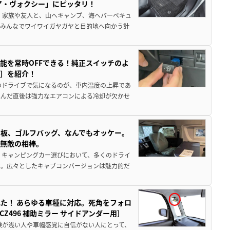
ア・ヴォクシー」にピッタリ！
 家族や友人と、山へキャンプ、海へバーベキュ
でみんなでワイワイガヤガヤと目的地へ向かう計
能を常時OFFできる！純正スイッチのよ
ー］を紹介！
のドライブで気になるのが、車内温度の上昇であ
込んだ直後は強力なエアコンによる冷却が欠かせ
板、ゴルフバッグ、なんでもオッケー。
、無敵の相棒。
 キャンピングカー選びにおいて、多くのドライ
だ。広々としたキャブコンバージョンは魅力的だ
た！ あらゆる車種に対応。死角をフォロ
496 補助ミラー サイドアンダー用］
験が浅い人や車幅感覚に自信がない人にとって、