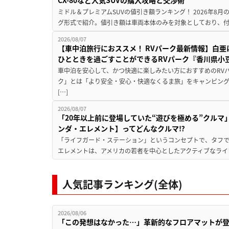
CX-80など人気SUVの購入攻略と交渉術
ミドル＆プレミアムSUVの値引き額ランキング！ 2026年8
グ形式で紹介。値引き額は車両本体のみを対象としており、付属
2026/08/07
【車中泊旅行におススメ！ RVパーク最新情報】白
ひとときを過ごすことができるRVパーク『香川県小豆
車中泊を安心して、かつ快適に楽しみたい方におすすめのRVパ
ク」とは「より安全・安心・快適なくるま旅」をキャンピン
[…]
2026/08/07
「20年以上前に登場していた“遊びを極める”クルマ
ンダ・エレメント】ってどんなクルマ⁉︎
「ライフガード・ステーション」というコンセプトで、タフで
エレメントは、アメリカの若者を中心としたアクティブなライフ
人気記事ランキング(全体)
2026/08/06
「この発想はなかった…」革新的なフロアマットが