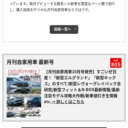
っています。毎月デビューする数多くの新車を豊富なページ数で紹介
し、購入指南を行うのも月刊自家用車ならではです。
投稿一覧へ
月刊自家用車 最新号
vol.
805
【月刊自家用車10月号発売】すごいぜ日
産！「新型エルグランド」「新型キック
ス」のすべて/新型レヴォーグレイバック全
研究/新型フィット＆N-BOX最新情報/最新
注目モデル攻略大作戦/新車値引き生情報
etc.
→ 詳しくはこちら