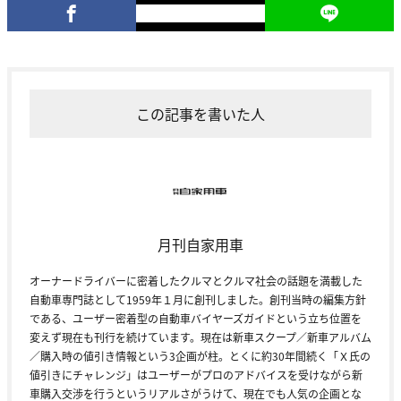
この記事を書いた人
月刊自家用車
オーナードライバーに密着したクルマとクルマ社会の話題を満載した
自動車専門誌として1959年１月に創刊しました。創刊当時の編集方針
である、ユーザー密着型の自動車バイヤーズガイドという立ち位置を
変えず現在も刊行を続けています。現在は新車スクープ／新車アルバム
／購入時の値引き情報という3企画が柱。とくに約30年間続く「Ｘ氏の
値引きにチャレンジ」はユーザーがプロのアドバイスを受けながら新
車購入交渉を行うというリアルさがうけて、現在でも人気の企画とな