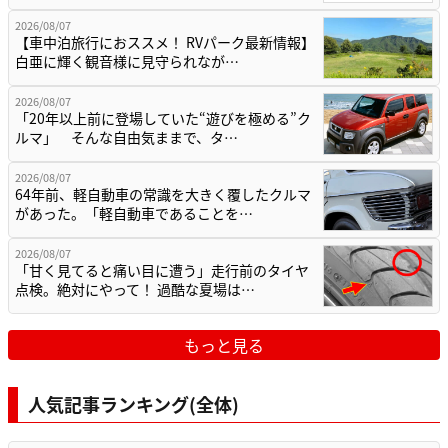
2026/08/07
【車中泊旅行におススメ！ RVパーク最新情報】
白亜に輝く観音様に見守られなが…
2026/08/07
「20年以上前に登場していた“遊びを極める”ク
ルマ」 そんな自由気ままで、タ…
2026/08/07
64年前、軽自動車の常識を大きく覆したクルマ
があった。「軽自動車であることを…
2026/08/07
「甘く見てると痛い目に遭う」走行前のタイヤ
点検。絶対にやって！ 過酷な夏場は…
もっと見る
人気記事ランキング(全体)