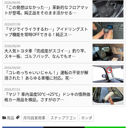
2026/08/06
「この発想はなかった…」革新的なフロアマッ
トが登場。純正品をそのまま活かせる…
2026/07/30
「マジでイライラするわ…」アイドリングスト
ップ機能を常時OFFできる！純正ス…
2026/08/04
大人気トヨタ車「完成度がスゴイ…」釣り竿、
スキー板、ゴルフバッグ、なんでもオ…
2026/08/04
「コレめっちゃいいじゃん！」運転の不安が解
消された！ あらゆる車種に対応。死…
2026/07/21
「マジ？ 車内温度50℃→25℃」ドンキの情熱価
格カー用品を検証。さすがのア…
用品
月刊自家用車
ステップワゴン
ホンダ