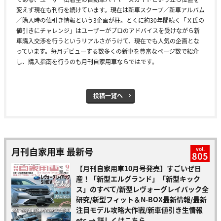
変えず現在も刊行を続けています。現在は新車スクープ／新車アルバム
／購入時の値引き情報という3企画が柱。とくに約30年間続く「Ｘ氏の
値引きにチャレンジ」はユーザーがプロのアドバイスを受けながら新
車購入交渉を行うというリアルさがうけて、現在でも人気の企画とな
っています。毎月デビューする数多くの新車を豊富なページ数で紹介
し、購入指南を行うのも月刊自家用車ならではです。
投稿一覧へ
月刊自家用車 最新号
vol.
805
【月刊自家用車10月号発売】すごいぜ日
産！「新型エルグランド」「新型キック
ス」のすべて/新型レヴォーグレイバック全
研究/新型フィット＆N-BOX最新情報/最新
注目モデル攻略大作戦/新車値引き生情報
etc.
→ 詳しくはこちら