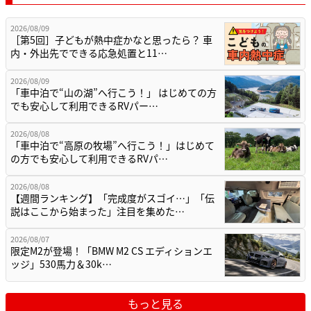
2026/08/09
［第5回］子どもが熱中症かなと思ったら？ 車
内・外出先でできる応急処置と11…
2026/08/09
「車中泊で“山の湖”へ行こう！」 はじめての方
でも安心して利用できるRVパー…
2026/08/08
「車中泊で“高原の牧場”へ行こう！」はじめて
の方でも安心して利用できるRVパ…
2026/08/08
【週間ランキング】「完成度がスゴイ…」「伝
説はここから始まった」注目を集めた…
2026/08/07
限定M2が登場！「BMW M2 CS エディションエ
ッジ」530馬力＆30k…
もっと見る