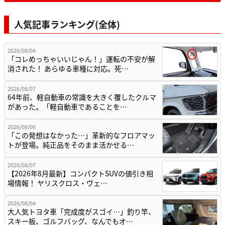
人気記事ランキング(全体)
2026/08/04
「コレめっちゃいいじゃん！」運転の不安が解
消された！ あらゆる車種に対応。死…
2026/08/07
64年前、軽自動車の常識を大きく覆したクルマ
があった。「軽自動車であることを…
2026/08/06
「この発想はなかった…」革新的なフロアマッ
トが登場。純正品をそのまま活かせる…
2026/08/07
【2026年8月最新】コンパクトSUVの値引き相
場情報！ ヤリスクロス・ヴェ…
2026/08/04
大人気トヨタ車「完成度がスゴイ…」釣り竿、
スキー板、ゴルフバッグ、なんでもオ…