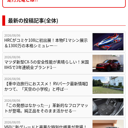
最新の投稿記事(全体)
2026/08/06
HRCがコミケ108に初出展！本物F1マシン展示
＆1300万の本格シミュレー…
2026/08/06
マツダ新型CX-5の安全性能が素晴らしい！米国
IIHSで3年連続全ブランド1…
2026/08/06
【車中泊旅行におススメ！ RVパーク最新情報】
かつて、「天空の小学校」と呼ば…
2026/08/06
「この発想はなかった…」革新的なフロアマッ
トが登場。純正品をそのまま活かせる…
2026/08/05
V60に新グレードと豪華な特別仕様車が登場！