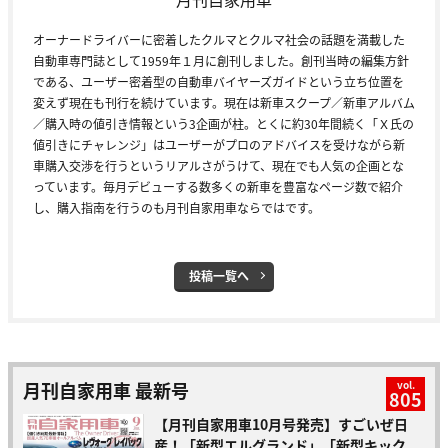
オーナードライバーに密着したクルマとクルマ社会の話題を満載した
自動車専門誌として1959年１月に創刊しました。創刊当時の編集方針
である、ユーザー密着型の自動車バイヤーズガイドという立ち位置を
変えず現在も刊行を続けています。現在は新車スクープ／新車アルバム
／購入時の値引き情報という3企画が柱。とくに約30年間続く「Ｘ氏の
値引きにチャレンジ」はユーザーがプロのアドバイスを受けながら新
車購入交渉を行うというリアルさがうけて、現在でも人気の企画とな
っています。毎月デビューする数多くの新車を豊富なページ数で紹介
し、購入指南を行うのも月刊自家用車ならではです。
投稿一覧へ
月刊自家用車 最新号
vol.
805
【月刊自家用車10月号発売】すごいぜ日
産！「新型エルグランド」「新型キック