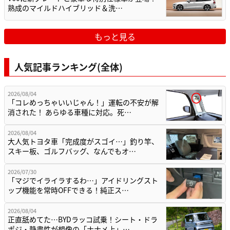
熟成のマイルドハイブリッド＆洗…
もっと見る
人気記事ランキング(全体)
2026/08/04
「コレめっちゃいいじゃん！」運転の不安が解
消された！ あらゆる車種に対応。死…
2026/08/04
大人気トヨタ車「完成度がスゴイ…」釣り竿、
スキー板、ゴルフバッグ、なんでもオ…
2026/07/30
「マジでイライラするわ…」アイドリングスト
ップ機能を常時OFFできる！純正ス…
2026/08/04
正直舐めてた…BYDラッコ試乗！シート・ドラ
ポジ・静粛性が想像の「ナナメ上」…