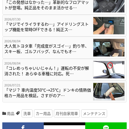
「この発想はなかった…」革新的なフロアマッ
トが登場。純正品をそのまま活かせる…
2026/07/30
「マジでイライラするわ…」アイドリングスト
ップ機能を常時OFFできる！純正ス…
2026/08/04
大人気トヨタ車「完成度がスゴイ…」釣り竿、
スキー板、ゴルフバッグ、なんでもオ…
2026/08/04
「コレめっちゃいいじゃん！」運転の不安が解
消された！ あらゆる車種に対応。死…
2026/07/21
「マジ？ 車内温度50℃→25℃」ドンキの情熱価
格カー用品を検証。さすがのア…
用品
洗車
カー用品
月刊自家用車
メンテナンス