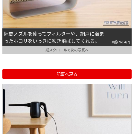
隙間ノズルを使ってフィルターや、網戸に溜ま
ったホコリをいっきに吹き飛ばしてくれる。
(画像 No.4/7)
縦スクロールで次の写真へ
記事へ戻る