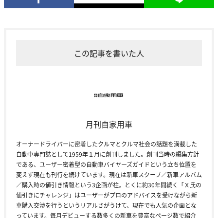
この記事を書いた人
月刊自家用車
オーナードライバーに密着したクルマとクルマ社会の話題を満載した
自動車専門誌として1959年１月に創刊しました。創刊当時の編集方針
である、ユーザー密着型の自動車バイヤーズガイドという立ち位置を
変えず現在も刊行を続けています。現在は新車スクープ／新車アルバム
／購入時の値引き情報という3企画が柱。とくに約30年間続く「Ｘ氏の
値引きにチャレンジ」はユーザーがプロのアドバイスを受けながら新
車購入交渉を行うというリアルさがうけて、現在でも人気の企画とな
っています。毎月デビューする数多くの新車を豊富なページ数で紹介