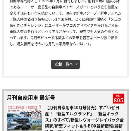
自動車専門誌として1959年１月に創刊しました。創刊当時の編集方針
である、ユーザー密着型の自動車バイヤーズガイドという立ち位置を
変えず現在も刊行を続けています。現在は新車スクープ／新車アルバム
／購入時の値引き情報という3企画が柱。とくに約30年間続く「Ｘ氏の
値引きにチャレンジ」はユーザーがプロのアドバイスを受けながら新
車購入交渉を行うというリアルさがうけて、現在でも人気の企画とな
っています。毎月デビューする数多くの新車を豊富なページ数で紹介
し、購入指南を行うのも月刊自家用車ならではです。
投稿一覧へ
月刊自家用車 最新号
vol.
805
【月刊自家用車10月号発売】すごいぜ日
産！「新型エルグランド」「新型キック
ス」のすべて/新型レヴォーグレイバック全
研究/新型フィット＆N-BOX最新情報/最新