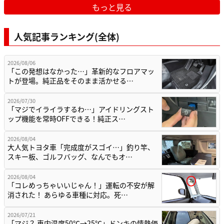
もっと見る
人気記事ランキング(全体)
2026/08/06
「この発想はなかった…」革新的なフロアマッ
トが登場。純正品をそのまま活かせる…
2026/07/30
「マジでイライラするわ…」アイドリングスト
ップ機能を常時OFFできる！純正ス…
2026/08/04
大人気トヨタ車「完成度がスゴイ…」釣り竿、
スキー板、ゴルフバッグ、なんでもオ…
2026/08/04
「コレめっちゃいいじゃん！」運転の不安が解
消された！ あらゆる車種に対応。死…
2026/07/21
「マジ？ 車内温度50℃→25℃」ドンキの情熱価