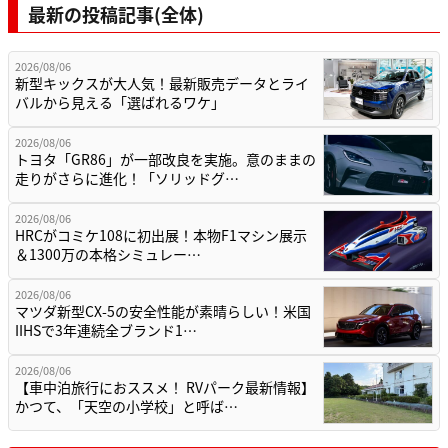
最新の投稿記事(全体)
2026/08/06
新型キックスが大人気！最新販売データとライ
バルから見える「選ばれるワケ」
2026/08/06
トヨタ「GR86」が一部改良を実施。意のままの
走りがさらに進化！「ソリッドグ…
2026/08/06
HRCがコミケ108に初出展！本物F1マシン展示
＆1300万の本格シミュレー…
2026/08/06
マツダ新型CX-5の安全性能が素晴らしい！米国
IIHSで3年連続全ブランド1…
2026/08/06
【車中泊旅行におススメ！ RVパーク最新情報】
かつて、「天空の小学校」と呼ば…